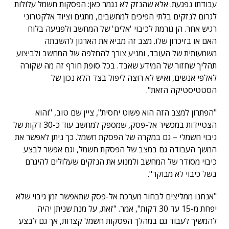
עבודתו נפגעת. אלא שהנזק לא נגמר כאן: הפסקות חשמל עלולות
לגרום לנזקים בלתי הפיכים למחשבים, מתגים וציוד אלקטרוני
רגיש אחר. הן גורמת לכיבוי 'אלים' של המחשב ולפגיעה בלוח
האם או בזיכרון שלו. מצב זה מביא את הארגון להשבתה
משמעותית של העובד, ומניע צורך להחלפה של המחשב ולביצוע
תהליך שחזור של המידע שאבד. בכל סופת חורף זה מה שקורה
לאלפי אנשים, ואיש לא רוצה ליפול בצד הלא נכון של
הסטטיסטיקה הזאת".
"הפתרון למצב הזה הוא פשוט יחסית", ציין שם טוב, "והוא
הצטיידות במכשיר אל-פסק, שמספק למחשב עוד כ-30 דקות של
גיבוי חשמלי – גם במקרה של הפסקת חשמל. כך ניתן לאפשר את
המשך העבודה גם במצב של הפסקת חשמל, וגם אפשר לבצע
כיבוי מסודר של המחשב ולמנוע את הנזקים שעלולים להיגרם
בשל כיבוי לא מבוקר".
"אנחנו ממליצים לבחור מערכת אל-פסק שתאפשר זמן גיבוי שלא
יפחת מ-15 עד 30 דקות", אמר. "זאת, על מנת שניתן יהיה
להמשיך לעבוד גם במהלך הפסקות חשמל קצרות, אך גם לבצע