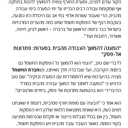
הקור עודם לפנינו, וסערת החורף צפויה להמשיך להכות בחוזקה.
אף שמקומות עבודה רבים הכריזו על ימי הסערה כימי עבודה
מהבית, הרי שעבור עשרות אלפי בתי אב גם היכולת הזו נמנעה,
בעקבות רצף של הפסקות חשמל שחוו כמה מהערים המרכזיות
בישראל כבר ביומה הראשון של ברברה – ראשון לציון, חיפה,
אשדוד, רחובות ועוד".
"המענה להמשך העבודה מהבית בסערות: פתרונות
אל-פסק"
לדברי שם טוב, "הצפי הוא להמשך גל הפסקות החשמל גם
ביממה הקרובה, ועד שברברה תלך מאיתנו, כש
חברת החשמל
מצויה בהיערכות שיא להתמודדות עם הסערה ונזקיה". שם טוב
הדגיש כי "המענה לאתגר של המשך עבודה מהבית במודל
ההיברידי הוא בהטמעת פתרונות אל-פסק, ביתיים וארגוניים".
הוא אמר כי "הבעיה עם סופות חורף מסיביות, דוגמת זו שאנחנו
חווים כעת, היא שאחת מתוצאות הלוואי שלהן היא הפסקות
חשמל, בין אם בגלל מגבלות הייצור או תקלות שנגרמות מפגיעה
בקווי המתח. כאשר העובד עובד מהבית ויש הפסקות חשמל,