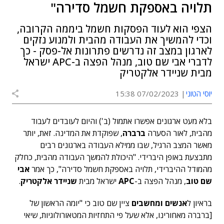
תלויה באספקת חשמל סדירה"
הצפי הוא לעוד הפסקות חשמל ביממה הקרובה,
וכדי להמשיך את העבודה מהבית ולמנוע נזקים
לארגון במצב זה נדרשים פתרונות אל-פסק - כך
לדברי אבי שם טוב, מנהל הפצה ב-APC ישראל
מבית שניידר אלקטריק
יוסי הטוני
07/02/2023 15:38
בלא מעט ארגונים אפשרו אתמול (ב') והיום לעובדים לעבוד
מהבית, לאור הסערה
ברברה
, שפוקדת את המדינה. זאת, יותר
מאשר המצב הרגיל, שבו ממילא העבודה בארגונים רבים
מתבצעת באופן היברידי. "היכולת להמשך העבודה מהבית, כחלק
מהמודל ההיברידי, תלויה באספקת חשמל סדירה", כך אמר
אבי
שם טוב
, מנהל הפצה ב-
APC
ישראל מבית
שניידר אלקטריק
.
בראיון ל
אנשים ומחשבים
ציין שם טוב כי "יומה הראשון של
[ברברה מאחורינו, אלא שעל פי התחזיות המטאורולוגיות, שיאי