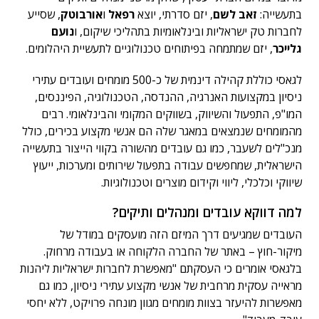
בתעשייה:
זאב לשם
, יזם סדרתי, יוצא
רפאל
ו
אורבוטק
, שסייע
לחברות טק ישראליות ובינלאומיות בתהליכי שיקום, ו
נועם
גלייכר
, יזם שמתמחה בפיתוחים טכנולוגיים לתעשיית היהלומים.
לגאסי כוללת קהילה דינמית של כ-500 מומחים ועובדים עתירי
ניסיון במקצועות האנרגיה, ההנדסה, הטכנולוגיה, הפיננסים,
המו"פ, התפעול והשיווק, בשווקים המקומי והבינלאומי. רבים
מהמומחים שנמצאים במאגר שלה הם אנשי מקצוע בכירים, כולל
מנכ"לים לשעבר, כמו גם עובדים מהשורה בקווי הייצור בתעשייה
הישראלית, שמחפשים עבודה בתפעול שירותים ומערכות, ייעוץ
שיווקי וכלכלי, ליווי וקידום מוצרים וטכנולוגיות.
למה דווקא עובדים ומנהלים ותיקים?
העובדים שמגיעים דרך המיזם הזה מועסקים במודל של
מיקור-חוץ – באתר של החברה הלקוחה או בעבודה מרחוק.
בלגאסי אומרים כי העסקתם "מאפשרת לחברות ישראליות ליהנות
מראייה עסקית מרחבית של אנשי מקצוע עתירי ניסיון, כמו גם
מאפשרות להיעזר בצוות מומחים מגוון מונחה פרויקט, ללא יחסי