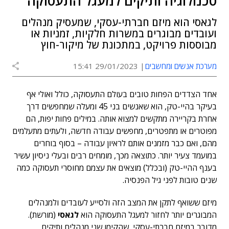
טכנולוגיה ותיקים למעגל התעסוקה
לגאסי הוא מיזם חברתי-עסקי, שמעסיק מנהלים
ועובדים מבוגרים במשרות חלקיות, זמניות או
מבוססות פרויקט, במתכונת של מיקור-חוץ
מערכת אנשים ומחשבים
29/01/2023 15:41
אחד הצדדים הפחות טובים בעולם התעסוקה, כולל ואולי אף
בעיקר בהיי-טק, הוא שאנשים בני 45 ומעלה שמחפשים דרך
אחרת בקריירה מתקשים למצוא אותה. במילים פחות יפות, הם
מפוטרים או מתפטרים, מחפשים עבודה חדשה, ולעתים מתעלמים
מהם, ואם כבר מזמנים אותם לראיון עבודה – בסוף בוחרים
במועמד צעיר יותר. כתוצאה מכך, מומחים רבים ובעלי ניסיון עשיר
בענף ההיי-טק (ובכלל) מוצאים את עצמם מחוסרי תעסוקה כמה
שנים טובות לפני גיל הפנסיה.
מיזם ששואף לתקן את המצב הזה ולסייע לעובדים ולמנהלים
המבוגרים יותר לחזור למעגל התעסוקה הוא
לגאסי
(מורשת).
מדובר במיזם חברתי-עסקי, שהקימו שני מנהלים ותיקים