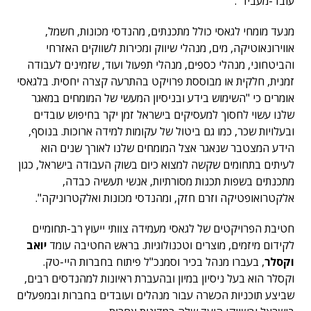
עובד-מעביד".
מנעד מומחי לגאסי כולל מתכנתים, מהנדסי מכונות, חשמל,
אווירונאוטיקה, מים, מנהלי שיווק ומכירות לשווקים האזרחי
והביטחוני, מנהלי כספים, מנהלי תפעול ועוד, שזמינים לעבודה
זמנית, חלקית או מבוססת פרויקט בהתרעה קצרה יחסית. בלגאסי
אומרים כי "השימוש בידע ובניסיון המעשי של המומחים במאגר
שלנו עשוי לחסוך למעסיקים בישראל זמן יקר בחיפוש עובדים
ובעלויות שכר, כמו גם ביטול של עקומות למידה ארוכות. בנוסף,
הידע המצטבר שנאגר אצל המומחים שלנו לאורך שנים הוא
לעיתים בתחומים שקשה למצוא כיום בשוק העבודה בישראל, כגון
מתכנתים בשפות תכנות מסורתיות, אנשי תעשיה כבדה,
אלקטרואופטיקה וזרם חזק, ומהנדסי מכונות ואלקטרוניקה".
חטיבת הפרויקטים של לגאסי מעמידה צוותי ייעוץ רב-תחומיים
לקידום מיזמים, מוצרים וטכנולוגיות. בראש החטיבה עומד
יואב
וקסלר
, בעברו מנהל בכיר וסמנכ"ל פיתוח בחברות היי-טק.
וקסלר הוא בעל ניסיון במיון ובהעברת ראיונות למהנדסים רבים,
שביצע תוכניות הכשרה עבור מנהלים ועובדים בחברות ובמפעלים