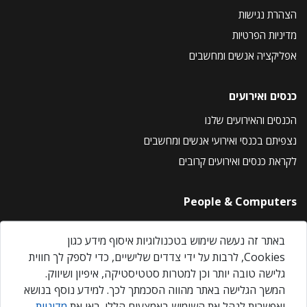
הצהרת נגישות
מדיניות הפרטיות
אפליקציה אנשים ומחשבים
כנסים ואירועים
הכנסים והאירועים שלנו
נצפיתם בכנסי ואירועי אנשים ומחשבים
לקראת כנסים ואירועים קרובים
People & Computers
About Us
באתר זה נעשה שימוש בטכנולוגיות איסוף מידע כגון
Privacy Policy
Cookies, לרבות על ידי צדדים שלישיים, כדי לספק לך חווית
Contact Us
גלישה טובה יותר וכן למטרות סטטיסטיקה, איפיון ושיווק.
Our Events
המשך הגלישה באתר מהווה הסכמתך לכך. למידע נוסף בנושא
ואפשרות לנהל את השימוש באמצעים הללו, ראו את
מדיניות