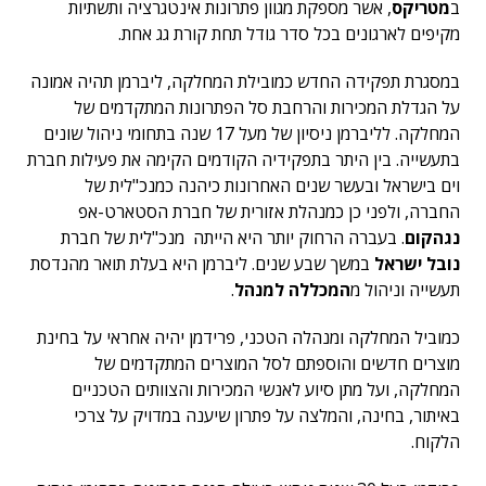
ב
מטריקס
, אשר מספקת מגוון פתרונות אינטגרציה ותשתיות
מקיפים לארגונים בכל סדר גודל תחת קורת גג אחת.
במסגרת תפקידה החדש כמובילת המחלקה, ליברמן תהיה אמונה
על הגדלת המכירות והרחבת סל הפתרונות המתקדמים של
המחלקה. לליברמן ניסיון של מעל 17 שנה בתחומי ניהול שונים
בתעשייה. בין היתר בתפקידיה הקודמים הקימה את פעילות חברת
וים בישראל ובעשר שנים האחרונות כיהנה כמנכ"לית של
החברה, ולפני כן כמנהלת אזורית של חברת הסטארט-אפ
נגהקום
. בעברה הרחוק יותר היא הייתה מנכ"לית של חברת
נובל ישראל
במשך שבע שנים. ליברמן היא בעלת תואר מהנדסת
תעשייה וניהול מ
המכללה למנהל
.
כמוביל המחלקה ומנהלה הטכני, פרידמן יהיה אחראי על בחינת
מוצרים חדשים והוספתם לסל המוצרים המתקדמים של
המחלקה, ועל מתן סיוע לאנשי המכירות והצוותים הטכניים
באיתור, בחינה, והמלצה על פתרון שיענה במדויק על צרכי
הלקוח.