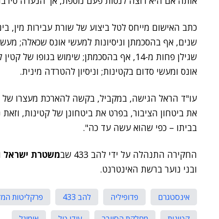
אותה אם היא רוצה לנסות פעם נוספת, אך הנערה סירבה
שנים, אף בהסכמתן וניסיונות למעשי אונס שכאלה; מעשי
שגילן פחות מ-14, אף בהסכמתן; שימוש בגופו 
אונס ומעשי סדום בקטינות; וניסיון להטרדה מינית.
עו"ד הראל הגישה, במקביל, בקשה להארכת מעצרו של טל,
את ביטחון הציבור, בפרט את ביטחונן של קטינות, וזאת 
בביתו – כפי שהוא עשה עד כה".
החקירה התנהלה על ידי להב 433 שב
משטרת ישראל
ובני נוער ברשת האינטרנט.
אינסטגרם
פדופיליה
להב 433
פרקליטות המד
קטינות
מחלקת הסייבר
עידן טל
אומיגל