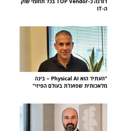
דורגה כ-TOP Vendor בכל תחומי שוק
ה-IT
"העתיד הוא Physical AI – בינה
מלאכותית שפועלת בעולם הפיזי"