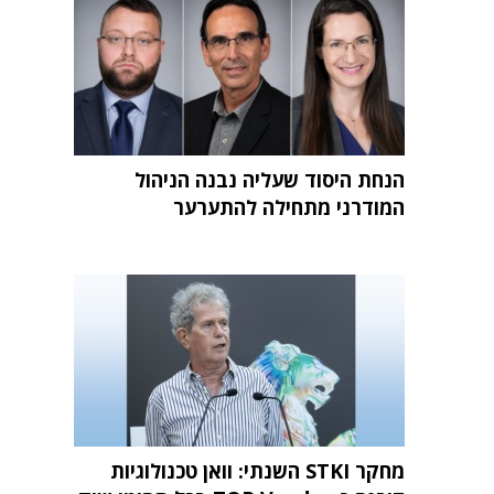
הנחת היסוד שעליה נבנה הניהול
המודרני מתחילה להתערער
מחקר STKI השנתי: וואן טכנולוגיות