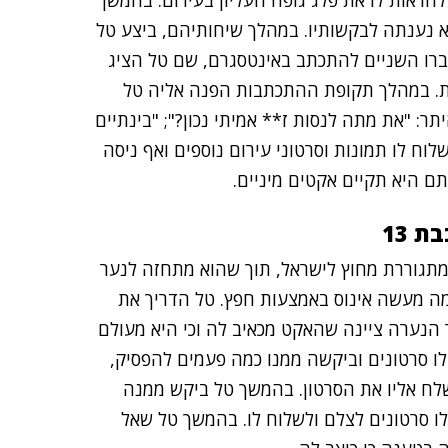
גל, טל ביקש ממנה להראות לו את פלג גופה העליון בעירום. בהמשך
 נענתה לבקשותיו. במהלך שיחותיהם, ביצע טל
עברו השניים להתכתב באינטסגרם, שם טל הציג
 16 מראשון-לציון או כקטין בן 17 מרחובות. במהלך תקופת ההתכתבות הפנה אליה טל
יתר: "את מתה לנסות ז** אמיתי נכון?"; "בינתיים
לוח לו תמונות וסרטוני עירום נוספים ואף ניסה
תם היא תקיים אקטים מיניים.
 13
נות אחרת, נכתב, טל התכתב עם נערה בת 13 שמתגוררת מחוץ לישראל, תוך שהוא מתחזה לנער
צמה מעשה אינוס באמצעות חפץ. טל הדריך את
הנערה ציינה שהאקט מכאיב לה וכי היא מעולם
לו סרטונים וביקשה ממנו כמה פעמים להפסיק,
לח אליו את הסרטון. בהמשך טל ביקש ממנה
ו סרטונים לצלם ולשלוח לו. בהמשך טל שאל