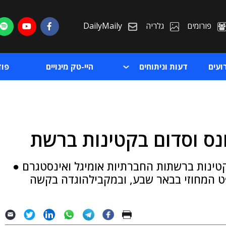
פורומים
גלריה
DailyMaily
ועים
דעות וניתוחים
היי-טק מינויים
פו
נס וסדום בקטינות ברשת
ת
כתב עם קטינות ברשתות החברתיות אומיגל ואינסטגרם ●
ת
פט המחוזי בבאר שבע, ובמקבילהוגדה בקשה