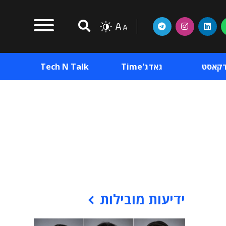
דקאסט
גאדג'Time
Tech N Talk
וכן פרסומי
תוכן פרסומי
וכן פרסומי
ידיעות מובילות