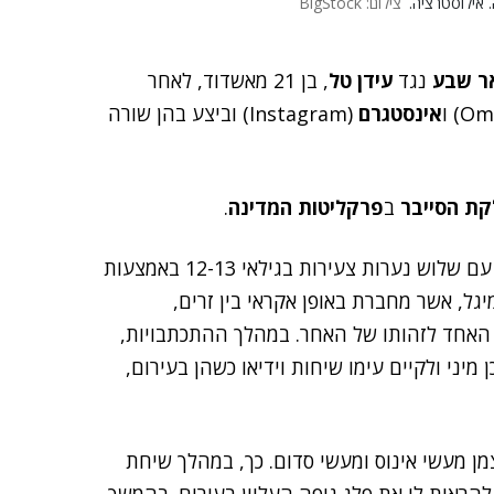
. אילוסטרציה.
צילום: BigStock
ר שבע
נגד
עידן טל
, בן 21 מאשדוד, לאחר
אינסטגרם
(Instagram) וביצע בהן שורה
ת הסייבר
ב
פרקליטות המדינה
.
מכתב האישום עולה כי טל ניהל שיחות בעלות תוכן מיני עם שלוש נערות צעירות בגילאי 12-13 באמצעות
ל, אשר מחברת באופן אקראי בין זרים,
האחד לזהותו של האחר. במהלך ההתכתבויות,
מיני ולקיים עימו שיחות וידיאו כשהן בעירום,
ן מעשי אינוס ומעשי סדום. כך, במהלך שיחת