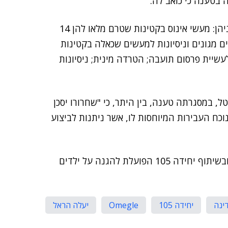
 בטענה כי כואב לה.
כתב האישום מייחס לטל ביצוע של שורת עבירות מין, ביניהן: מעשי אינוס בקטינות שטרם מלאו להן 14
ם מגונים וניסיונות למעשים שכאלה בקטינות
של קטין לעשיית פרסום תועבה; הטרדה מינית; ניסיונות
 במסגרתה טענה, בין היתר, כי "שחרורו יסכן
נוכח העבירות המיוחסות לו, אשר ניתנות לביצוע
ובשיתוף יחידה 105 הפועלת להגנה על ילדים
ינה
יחידה 105
Omegle
יעלה הראל