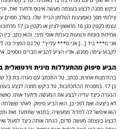
וידיאו שקיים עם נערה בת 12 באומי
ביקש ממנה לבצע בעצמה מעשה אינוס ולתעד זאת, והיא
צילומי מסך באמצעות הטלפון הנייד שלו. בשלב מסוים 
עצמו כקטין כבן
אמירות בוטות והצעות בעלות אופי מיני, והוא כתב, בין ה
אני מ*** ביד […] אני מ*** עלייך". טל גם הפציר בה לש
לקבוע עימה מפגש, אליו הציע להביא חברים נוספים, אי
הביע סיפוק מהתעללות מינית וירטואלית בבת
בהזדמ
בן 17. במסגרת ההתכתבות, טל ביקש ממנה לבצע בע
הנערה כיצד עליה לבצע את המעשה ולתעד אותו. כאשר 
לא ביצעה זאת לפני כן, הוא הביע סיפוק. לאחר ששלחה 
הוא איפשר לה לחדול ממעשיה, בתנאי שתתעד זאת ותש
לבצע בעצמה מעשה סדום, הנחה אותה כיצד לפעול ואיל