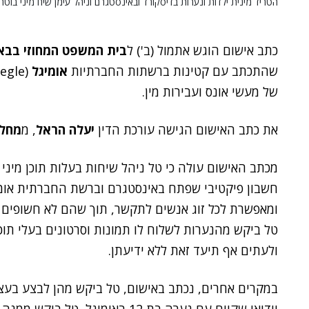
הטריד מינית ילדות ונערות בדיסקורד ובאינסטגרם וניהל עימן שיח מיני בוטה
כתב אישום הוגש אתמול (ב') ל
בית המשפט המחוזי בבא
שהתכתב עם קטינות ברשתות החברתיות
אומיגל
(Omegle) ו
של מעשי אונס ועבירות מין.
את כתב האישום הגישה עורכת הדין
יעלה הראל
, מ
מחלק
חשבון פיקטיבי שפתח באינסטגרם וברשת החברתית אומיג
ומאפשרת לכל זוג אנשים לתקשר, תוך שהם לא חשופים 
טל ביקש מהנערות לשלוח לו תמונות וסרטונים בעלי תוכן 
ולעתים אף תיעד זאת ללא ידיעתן.
במקרים אחרים, נכתב באישום, טל ביקש מהן לבצע בעצמ