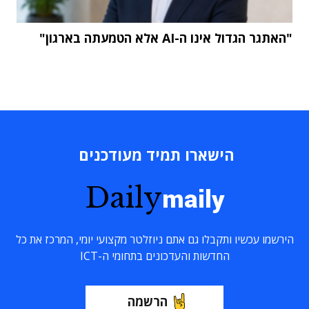
"האתגר הגדול אינו ה-AI אלא הטמעתה בארגון"
הישארו תמיד מעודכנים
Daily
maily
הירשמו עכשיו ותקבלו גם אתם ניוזלטר מקצועי יומי, המרכז את כל
החדשות והעדכונים בתחומי ה-ICT
הרשמה