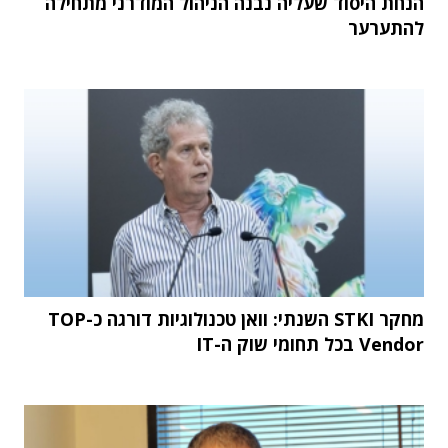
הנחת היסוד שעליה נבנה הניהול המודרני מתחילה
להתערער
מחקר STKI השנתי: וואן טכנולוגיות דורגה כ-TOP
Vendor בכל תחומי שוק ה-IT