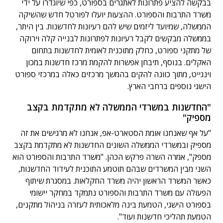
בבקשה להציע פתרונות לאתגרים בספורט, כפי שיוגדרו על ידי
משרד התרבות והספורט. ההצעות יועלו לפורטל חדש שהשיקה
הממשלה, שמיועד ליזמים שיש להם רעיונות לחדשנות. בין היתר,
בממשלה מבקשים לקבל רעיונות לפתרונות לבנייה קלה וירוקה
של מתקני ספורט, כחלק מתוכנית לאומית לחדשנות בתחום
האקלים. בנוסף, תיבחן אפשרות להקמת מרכז חדשנות במכון
וינגייט, מתוך כוונה להקים בהמשך מרכזים כאלה במרכזי ספורט
הישגי נוספים ברחבי הארץ.
"החדשנות במשרדי הממשלה לא מתקדמת בקצב
מספיק"
"על אף שאנחנו אומת הסטארט-אפ, אנחנו לא מרגישים את זה
מספיק ובמשרדי הממשלה השונים החדשנות לא מתקדמת בקצב
מספק", אמרה השרה פרקש הכהן. "משרד התרבות והספורט הוא
השני מבין המשרדים שבהם תוטמע התוכנית לעידוד החדשנות,
כאשר המשרד הראשון יהיה משרד החקלאות. במסגרת שיתוף
הפעולה עם משרד התרבות והספורט נתמקד במחקר יישומי
בספורט הישגי, הטמעת בינה מלאכותית לעזרה בניהול מתקנים,
הטמעת תהליכי חדשנות ועוד".