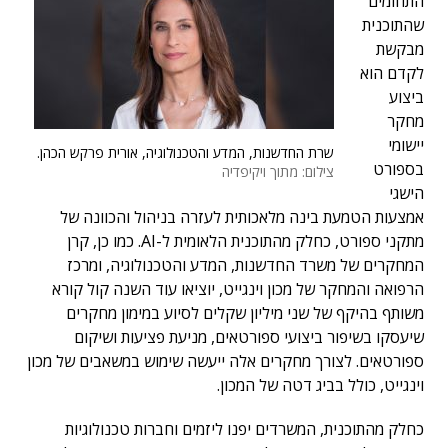
התחומים
שהתוכנית
מבקשת
לקדם הוא
ביצוע
מחקר
יישומי
שרת החדשנות, המדע והטכנולוגיה, אורית פרקש הכהן.
בספורט
צילום: מתוך ויקיפדיה
הישגי
אמצעות הטמעת בינה מלאכותית לעזרה בניהול והכוונה של
מתקני ספורט, כחלק מהתוכנית הלאומית ל-AI. כמו כן, קרן
המחקרים של משרד החדשנות, המדע והטכנולוגיה, ומרכז
הרפואה והמחקר של מכון וינגייט, יוציאו עוד השנה קול קורא
משותף בהיקף של שני מיליון שקלים לסיוע במימון מחקרים
שיעסקו בשיפור ביצועי ספורטאים, מניעת פציעות ושיקום
ספורטאים. לצורך מחקרים אלה ייעשה שימוש במשאבים של מכון
וינגייט, כולל בביג דטה של המכון.
כחלק מהתוכנית, המשרדים יפנו ליזמים וחברות טכנולוגיות