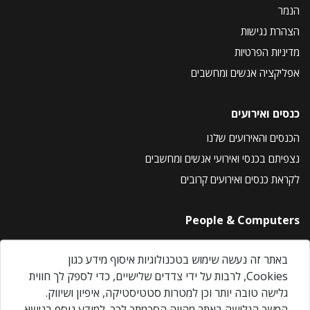
הנמר
הצהרת נגישות
מדיניות הפרטיות
אפליקציה אנשים ומחשבים
כנסים ואירועים
הכנסים והאירועים שלנו
נצפיתם בכנסי ואירועי אנשים ומחשבים
לקראת כנסים ואירועים קרובים
People & Computers
About Us
באתר זה נעשה שימוש בטכנולוגיות איסוף מידע כגון
Privacy Policy
Cookies, לרבות על ידי צדדים שלישיים, כדי לספק לך חווית
Contact Us
גלישה טובה יותר וכן למטרות סטטיסטיקה, איפיון ושיווק.
Our Events
המשך הגלישה באתר מהווה הסכמתך לכך. למידע נוסף בנושא