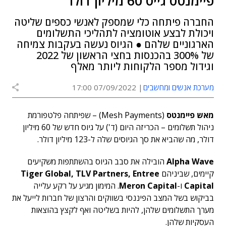
פיימנטס גייס 60 מיליון דולר
החברה פיתחה כלי שמספק לאנשי כספים שליטה
ויכולת לבצע אוטומציה לתהליכי התשלומים
הארגוניים שלהם ● הגיוס נעשה בעקבות צמיחה
של 300% בהכנסות בחצי הראשון של 2022
וגידול מספר הלקוחות ליותר מאלף
מערכת אנשים ומחשבים
07/09/2022 17:00
מאש פיימנטס
(Mesh Payments) – שפיתחה פלטפורמת
ניהול תשלומים – הכריזה היום (ד') על גיוס חדש של 60 מיליון
דולר, מה שהביא את סך הגיוסים שלה ל-123 מיליון דולר.
Alpha Wave
הובילה את סבב הגיוס בהשתתפות משקיעים
קיימים, שביניהם
Tiger Global, TLV Partners, Entree
Capital
ו-
Meron Capital
. המימון מגיע על רקע עלייה
בביקוש בשל המצב הפיננסי בשווקים והרצון של חברות לייעל את
מערך התשלומים שלהן, להיות בשליטה ואף לקצץ בהוצאות
העסקיות שלהן.