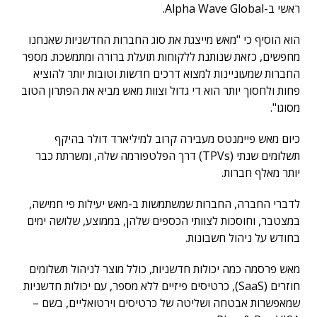
ראשי ב-Alpha Wave Global.
הוא הוסיף כי "מאש מייצגת את סוג החברות החדשניות שאנחנו
מחפשים, כזאת שנותנת ללקוחות תועלת ברורה ומתמשכת. מספר
החברות שמעוניינות למצוא דרכים חדשות וטובות יותר להוציא
פחות ולחסוך יותר הוא די גדול וצוות מאש מביא את הפתרון הטוב
מסוגו".
כיום מאש פיימנטס מעבירה קרוב למיליארד דולר בהיקף
תשלומים שנתי (TPVs) דרך הפלטפורמה שלה, ומשרתת כבר
יותר מאלף חברות.
לדברי החברה, החברות שמשתמשות ב-מאש יעילות פי חמישה,
במצטבר, וחוסכות לצוותי הכספים שלהן, בממוצע, שלושה ימים
בחודש על ניהול חשבונות.
מאש פרסמה כמה יכולות חדשניות, כולל מוצר לניהול תשלומים
חוזרים (SaaS), כרטיסים פיזיים ללא מספר, עם יכולות חדשניות
שמאפשרות אבטחה ושליטה של כרטיסים וירטואליים, בשם –