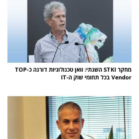
מחקר STKI השנתי: וואן טכנולוגיות דורגה כ-TOP
Vendor בכל תחומי שוק ה-IT