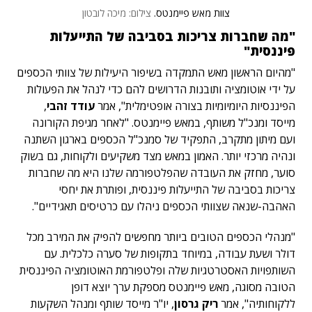
צוות מאש פיימנטס.
צילום: מיכה לובטון
"מה שחברות צריכות בסביבה של התייעלות
פיננסית"
"מהיום הראשון מאש התמקדה בשיפור היעילות של צוותי הכספים
על ידי אוטומציה ותובנות הדרושים להם כדי לנהל את הפעולות
הפיננסיות היומיומיות בצורה אופטימלית", אמר
עודד זהבי
,
מייסד ומנכ"ל משותף, במאש פיימנטס. "לאחר מגיפת הקורונה
ועם מיתון מתקרב, התפקיד של סמנכ"ל הכספים בארגון השתנה
ונהיה מרכזי יותר. האמון במאש מצד משקיעים ולקוחות, גם בשוק
סוער, מחזק את העובדה שהפלטפורמה שלנו היא מה שחברות
צריכות בסביבה של התייעלות פיננסית, ופותרת את יחסי
האהבה-שנאה שצוותי הכספים ניהלו עם כרטיסים תאגידיים".
"מנהלי הכספים הטובים ביותר מחפשים להפיק את המירב מכל
דולר ושעת עבודה, במיוחד בתקופות של סערה כלכלית. עם
השותפויות האסטרטגיות שלה ופלטפורמת האוטומציה הפיננסית
הטובה מסוגה, מאש פיימנטס מספקת ערך יוצא דופן
ללקוחותיה", אמר
ריק גרסון
, יו"ר מייסד שותף ומנהל השקעות