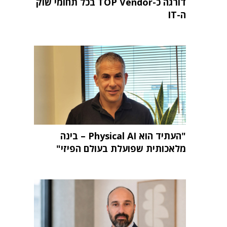
דורגה כ-TOP Vendor בכל תחומי שוק
ה-IT
"העתיד הוא Physical AI – בינה
מלאכותית שפועלת בעולם הפיזי"