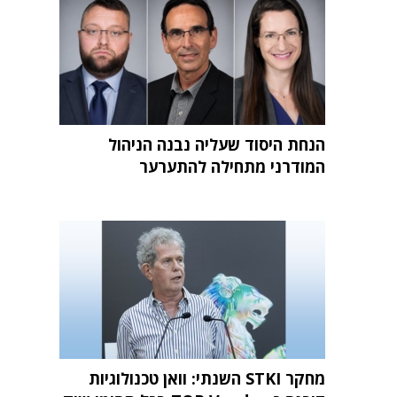
הנחת היסוד שעליה נבנה הניהול
המודרני מתחילה להתערער
מחקר STKI השנתי: וואן טכנולוגיות