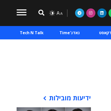
דקאסט
גאדג'Time
Tech N Talk
וכן פרסומי
תוכן פרסומי
וכן פרסומי
ידיעות מובילות