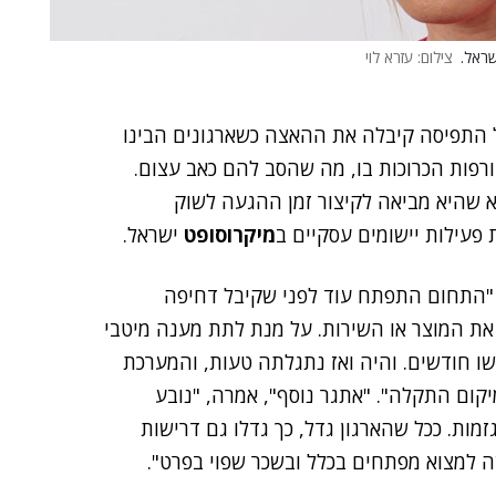
שראל.
צילום: עזרא לוי
בים הביאו לעלייה בשימוש ב-Low Code, אבל התפיסה קיבלה את ההאצה כשארגונים הבינו
רפות הכרוכות בו, מה שהסב להם כאב עצום.
א שהיא מביאה לקיצור זמן ההגעה לשוק
 פעילות יישומים עסקיים ב
מיקרוסופט
ישראל.
י "התחום התפתח עוד לפני שקיבל דחיפה
את המוצר או השירות. על מנת לתת מענה מיטבי
שו חודשים. והיה ואז נתגלתה טעות, והמערכת
מיקום התקלה". "אתגר נוסף", אמרה, "נובע
מות. ככל שהארגון גדל, כך גדלו גם דרישות
 למצוא מפתחים בכלל ובשכר שפוי בפרט".