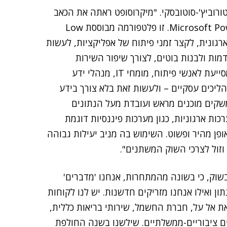
 קנטורוביץ'-סוטובסקי. "מיקרוסופט ראתה את הכאב
העצום ששורר בעולם הקוד ופיתחה את Microsoft Power Platform. זו פלטפורמה מבוססת Low
בודה הארגונית, לקצר זמני פיתוח של אפליקציות, לעשות
דמות ולבנות בוטים, לצורך שיפור השירות
והקטנת הצורך במענה אנושי". לדבריה, "הפלטפורמה מסייעת לאנשי פיתוח, מומחי IT, מנהלי ידע
ליכים עסקיים – ולעשות זאת בלא צורך בידע
שקים מוכנים מראש ועובדת מעל הנתונים
ות ארגוניות, כגון מערכות פיננסיות דוגמת
באופן מהיר ופשוט. השימוש בה מניב יעילות גבוהה
וזול לצרכי השוק המשתנים".
שוק, כי בשונה מהמתחרות, אנחנו 'מדברים'
ן ואילו אנחנו מזריקים חדשנות. יש לנו לקוחות
את אל על, חברת החשמל, שירותי בריאות כללית,
ים ציבוריים-ממשלתיים. שילשנו בשנה החולפת