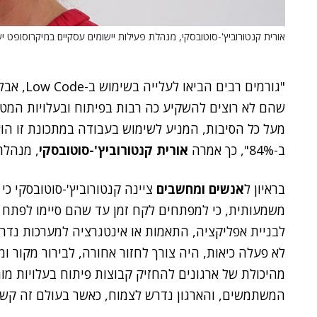
אורית קנטורוביץ'-סוטובסקי, מנהלת פעילות יישומים עסקיים במיקרוסופט י
"גורמים ר
שהם לא רוצים להשקיע כה רבות בפיתוח ובעלויות המטו
מעל כל הסיבות, המניע לשימוש בעבודה במתכונת זו הו
ב-84%", כך אמרה
אורית קנטורוביץ'-סוטובסקי
, מנהלת
בראיון ל
אנשים ומחשבים
ציינה קנטורוביץ'-סוטובסקי כ
משמעותית, כי למפתחים לקח זמן עד שהם סיימו לפתח 
לבניית אפליקציה, התאמות או אינטגרציה למערכות נדר
לא פעלה כיאות, היה צורך לחזור אחורה, לבירור מקור ו
מהיכולת של ארגונים להחזיק קבוצות פיתוח בעלויות מוגז
המשתמשים, והארגון נדרש לצמוח, כאשר בעולם זה קשה