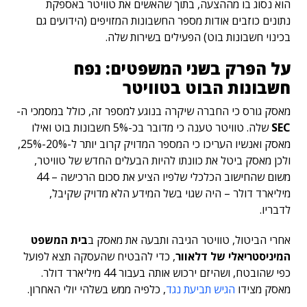
הוא נסוג בו מההצעה, בתוך שהאשים את טוויטר באספקת
נתונים כוזבים אודות מספר החשבונות המזויפים (הידועים גם
בכינוי חשבונות בוט) הפעילים בשירות שלה.
על הפרק בשני המשפטים: נפח
חשבונות הבוט בטוויטר
מאסק גורס כי החברה שיקרה בנוגע למספר זה, כולל במסמכי ה-
SEC
שלה. טוויטר טענה כי מדובר בכ-5% חשבונות בוט ואילו
מאסק ואנשיו העריכו כי המספר המדויק קרוב יותר ל-20%-25%,
ולכן מאסק ביטל את כוונתו להיות הבעלים החדש של טוויטר,
משום שהחישוב הכלכלי שלפיו הציע את סכום הרכישה – 44
מיליארד דולר – היה שגוי בשל המידע הלא מדויק שקיבל,
לדבריו.
אחרי הביטול, טוויטר הגיבה ותבעה את מאסק ב
בית המשפט
המיניסטריאלי של דלאוור
, כדי להבטיח שהעסקה תצא לפועל
כפי שהובטח, ושהיזם ירכוש אותה בעבור 44 מיליארד דולר.
מאסק מצידו
הגיש תביעת נגד
, כלפיה ממש בשלהי יולי האחרון.