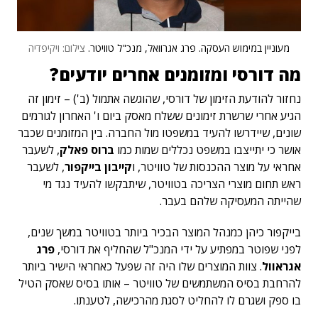
מעוניין במימוש העסקה. פרג אגרוואל, מנכ"ל טוויטר.
צילום: ויקיפדיה
מה דורסי ומזומנים אחרים יודעים?
נחזור להודעת הזימון של דורסי, שהוגשה אתמול (ב') – זימון זה
הגיע אחרי שרשרת זימונים ששלח מאסק ביום ו' האחרון לגורמים
שונים, שיידרשו להעיד במשפטו מול החברה. בין המזומנים שכבר
אושר כי יתייצבו במשפט נכללים שמות כמו
ברוס פאלק
, לשעבר
אחראי על מוצר ההכנסות של טוויטר, ו
קייבון בייקפור
, לשעבר
ראש תחום מוצרי הצריכה בטוויטר, שיתבקשו להעיד נגד מי
שהייתה המעסיקה שלהם בעבר.
בייקפור כיהן כמנהל המוצר הבכיר ביותר בטוויטר במשך שנים,
לפני שפוטר במפתיע על ידי המנכ"ל שהחליף את דורסי,
פרג
אגראוול
. צוות המוצרים שלו היה זה שפעל כאחראי הישיר ביותר
להרחבת בסיס המשתמשים של טוויטר – אותו בסיס שאסק הטיל
בו ספק ושגרם לו להחליט לסגת מהרכישה, לטענתו.