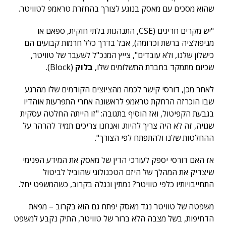
שהוא מסכים עם מאסק בנוגע לצורך בהחזרת טראמפ לטוויטר.
"יש מקרים חריגים (CSE, התנהגות בלתי חוקית, ספאם או
מניפולציה ברשת וכדומה), אבל בדרך כלל חרמות קבועים הם
כישלון שלנו, ולא עובדים", צייץ המנכ"ל לשעבר של טוויטר,
שכיום מתמקד בחברת התשלומים שלו,
בלוק
(Block).
לאחר מכן, דורסי קישר לכמה מהציוצים הקודמים שלו מהרגע
שבו הוכרזה הרחקת טראמפ לראשונה אחרי התפרעות אוהדיו
בגבעת הקפיטול, ואז הוסיף בתגובה: "זו הייתה החלטה עסקית
שגויה, זה לא היה צריך להיות. ואנחנו צריכים תמיד להרהר על
ההחלטות שלנו ולהתפתח לפי הצורך".
אז האם דורסי יספק לעורכי הדין של מאסק את המידע הפנימי
שיצדיק את המהלך של היזם הטכנולוגי שהוביל לביטול
התחייבויותיו כלפי טוויטר? נמתין ונגלה בקרוב, כשהמשפט יחל.
משפטה של טוויטר נגד מאסק יפתח גם הוא בקרוב – מפאת
הדחיפות, בשל מצבה הלא ברור של טוויטר, התיק נקבע למשפט