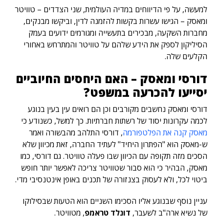
למעשה, על פי הדיווחים במדיה העולמית, שני הצדדים – טוויטר
ומאסק – הגישו עשרות בקשות להזמנה לדין, וביקשו מבנקים,
מחברות השקעה, מבכירים בתעשייה ומגורמים ידועים בעמק
הסיליקון לספק את הידע שלהם על טוויטר והמתרחש באחורי
הקלעים שלה.
דורסי ומאסק – האם היחסים החיוביים
יסייעו להכרעה במשפט?
דורסי ומאסק נחשבים מקורבים וכן הם רואים עין בעין בנוגע
לכמה עקרונות יסוד של רשתות חברתיות. כך למשל, כשנודע כי
מאסק קנה את הפלטפורמה
, דורסי התלהב מהבשורה ואמר
ש-מאסק הוא "הפתרון היחיד" לעתיד החברה, זאת מכיוון שלא
הסכים מזה תקופה עם הכיוון שבו פעלה טוויטר. גם דורסי, כמו
מאסק, הבהיר כי הוא סבור שטוויטר צריכה לאפשר יותר חופש
ביטוי לכל, ולא לעסוק בצנזורה של תכנים באופן אינטנסיבי מדי.
עניין נוסף שבנוגע אליו הסכימו השניים הוא הטעות שבסילוקו
של נשיא ארה"ב לשעבר,
דונלד טראמפ
, מטוויטר.