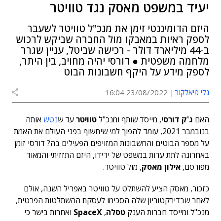
יעיד במשפט מאסק נגד טוויטר
היזם הדומיננטי זימן את מנכ"ל טוויטר לשעבר
לספק ראיות במאבקו מול החברה שביקש לרכוש
ב-44 מיליארד דולר - רכישה שביטל, עניין שגרר
מלחמה משפטית ● דורסי יהיה מחויב, בין היתר,
לספק מידע על היקף חשבונות הבוט
גלי פיאלקוב
23/08/2022 16:04
האם
ג'ק דורסי
, מייסד שותף ומנכ"ל
טוויטר
עד ש
נטש
אותה
בנובמבר 2021, עומד להפוך למי שיחשוף בפני העולם את האמת
על מספר הבוטים והחשבונות המזויפים הפעילים בה? דורסי זומן
באחרונה לתת עדות במשפט של ידידו, היזם התזזיתי והמאוד
מפורסם,
אילון מאסק
, מול טוויטר.
כזכור, מאסק הציע להשתלט על טוויטר באפריל השנה, אולם
לאחר שבדירקטוריון שלה הסכימו לעסקת ההשתלטות הפרטית,
מנכ"ל ומייסד חברות הענק
טסלה
,
SpaceX
ואחרות בישר כי