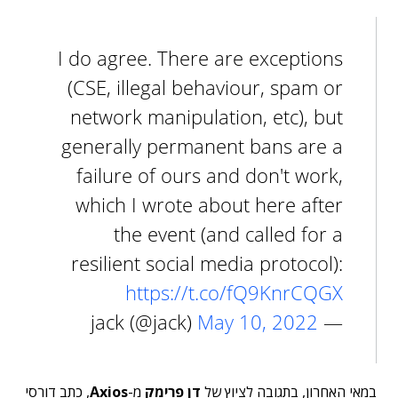
I do agree. There are exceptions
(CSE, illegal behaviour, spam or
network manipulation, etc), but
generally permanent bans are a
failure of ours and don't work,
which I wrote about here after
the event (and called for a
resilient social media protocol):
https://t.co/fQ9KnrCQGX
May 10, 2022
— jack (@jack)
במאי האחרון, בתגובה לציוץ של
דן פרימק
מ-
Axios
, כתב דורסי