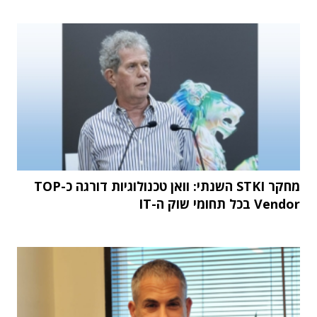
מחקר STKI השנתי: וואן טכנולוגיות דורגה כ-TOP
Vendor בכל תחומי שוק ה-IT