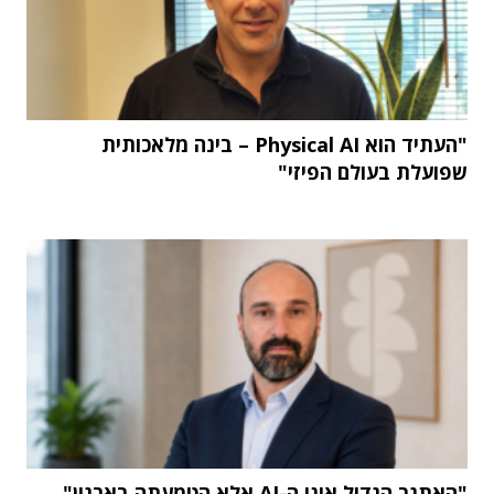
"העתיד הוא Physical AI – בינה מלאכותית
שפועלת בעולם הפיזי"
"האתגר הגדול אינו ה-AI אלא הטמעתה בארגון"