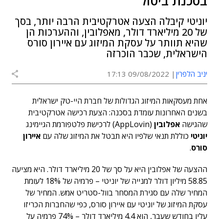
בסכנת ביטול
יוניטי קיבלה הצעה אטרקטיבית הרבה יותר, בסך
של 20 מיליארד דולר, מאפלובין, וההערכות הן
שהיא תוותר על עסקת המיזוג עם איירון סורס
הישראלית, שכבר הוכרזה
יניב הלפרין
09/08/2022 17:13
אחת מעסקאות המיזוג הגדולות של חברת היי-טק ישראלית
בשנים האחרונות עומדת בסכנה: הצעת רכישה אטרקטיבית
שהגישה
אפלובין
(AppLovin) לרכישת פלטפורמת הגיימינג
יוניטי
כוללת תנאי שלפיו היא תבטל את המיזוג שלה עם
איירון
סורס
.
ההצעה של אפלובין היא על סך של 20 מיליארד דולר. היא מציעה
58.85 מיליון דולר למנייה של יוניטי – פרמיה של 18% לעומת
המחיר שלה עם סגירת המסחר בוול-סטריט אמש. המחיר של
עסקת המיזוג של יוניטי עם איירון סורס, כפי שהחברות הכריזו
עליו בחודש שעבר, הוא 4.4 מיליארד דולר – 74% פרמיה על