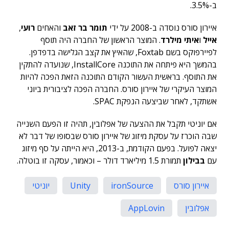
ב-3.5%.
איירון סורס נוסדה ב-2008 על ידי
תומר בר זאב
והאחים
רועי
,
אייל
ו
איתי מילרד
. המוצר הראשון של החברה היה תוסף
לפיירפוקס בשם Foxtab, שהאיץ את קצב הגלישה בדפדפן.
בהמשך היא פיתחה את התוכנה InstallCore, שנועדה להתקין
את התוסף. בראשית העשור הקודם התוכנה הזאת הפכה להיות
המוצר העיקרי של איירון סורס. החברה הפכה לציבורית ביוני
אשתקד, לאחר שביצעה הנפקת SPAC.
אם יוניטי תקבל את ההצעה של אפלובין, תהיה זו הפעם השנייה
שבה הוכרז על עסקת מיזוג של איירון סורס שבסופו של דבר לא
יצאה לפועל. בפעם הקודמת, ב-2013, היא הייתה על סף מיזוג
עם
בבילון
תמורת 1.5 מיליארד דולר – וכאמור, עסקה זו בוטלה.
איירון סורס
ironSource
Unity
יוניטי
אפלובין
AppLovin