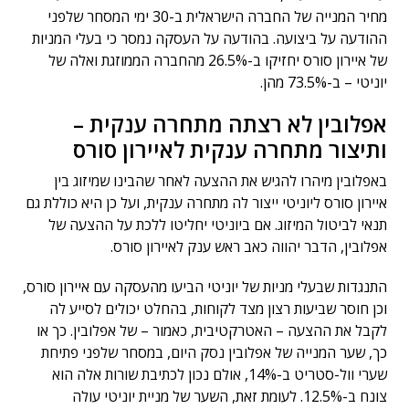
מחיר המנייה של החברה הישראלית ב-30 ימי המסחר שלפני
ההודעה על ביצועה. בהודעה על העסקה נמסר כי בעלי המניות
של איירון סורס יחזיקו ב-26.5% מהחברה הממוזגת ואלה של
יוניטי – ב-73.5% מהן.
אפלובין לא רצתה מתחרה ענקית –
ותיצור מתחרה ענקית לאיירון סורס
באפלובין מיהרו להגיש את ההצעה לאחר שהבינו שמיזוג בין
איירון סורס ליוניטי ייצור לה מתחרה ענקית, ועל כן היא כוללת גם
תנאי לביטול המיזוג. אם ביוניטי יחליטו ללכת על ההצעה של
אפלובין, הדבר יהווה כאב ראש ענק לאיירון סורס.
התנגדות שבעלי מניות של יוניטי הביעו מהעסקה עם איירון סורס,
וכן חוסר שביעות רצון מצד לקוחות, בהחלט יכולים לסייע לה
לקבל את ההצעה – האטרקטיבית, כאמור – של אפלובין. כך או
כך, שער המנייה של אפלובין נסק היום, במסחר שלפני פתיחת
שערי וול-סטריט ב-14%, אולם נכון לכתיבת שורות אלה הוא
צונח ב-12.5%. לעומת זאת, השער של מניית יוניטי עולה