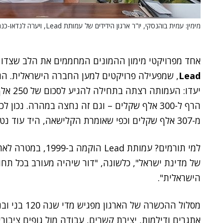
מימין: עמית בוהנסקי, יו"ר ארגון הידידים של עמותת Lead, ויערה לנדאו-כנר, סמנכ"לית אסטרטגיה בעמותה.
אחד מפרויקטי מימון ההמונים המחממים את הלב שצדו א
Lead
, שמפעילה פרויקטים למען החברה הישראלית. הגו
יעדו: 
הרף ל-300 אלף שקלים – וגם זה נחצה במהרה. נכ
מ-307 אלף שקלים וכפי שאומרת הקלישאה, היד עוד נטויה. עדיין אפשר לתרום
למי תורמים? עמותת 
של מדינת ישראל", כלשונה, "דור שיהיה מעורב בכל תח
הישראלית".
אתגרים ודילמות, יצירת קשרים, עבודה מול גופים ציבורי