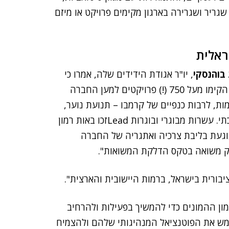
שגריר ושגרירה בארגון מקימים פרויקט או מיזם
בוהנסקי
, יו"ר אגודת הידידים שלה, אמרו כי
"במהלך 23 השנים האחרונות, שגרירי ושגרירות הארגון הקימו מעל 750 (!) פרויקטים למען החברה
איות רשומות, לרבות כנפיים של קרמבו – תנועת נוער,
שמשלבת ילדים ובני נוער מהחינוך המיוחד ומזה הממלכתי. עשרות מבוגרי ובוגרות Leadזכו באות רמון
נוגעת בליבת צרכיה ואתגריה של החברה
ליק משואה בטקס הדלקת המשואות".
ימון ההמונים כדי להמשיך בפעילות ולהרחיב
לממש את הפוטנציאל המנהיגותי שלהם ולהצמיח