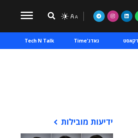
דקאסט
גאדג'Time
Tech N Talk
וכן פרסומי
תוכן פרסומי
וכן פרסומי
ידיעות מובילות