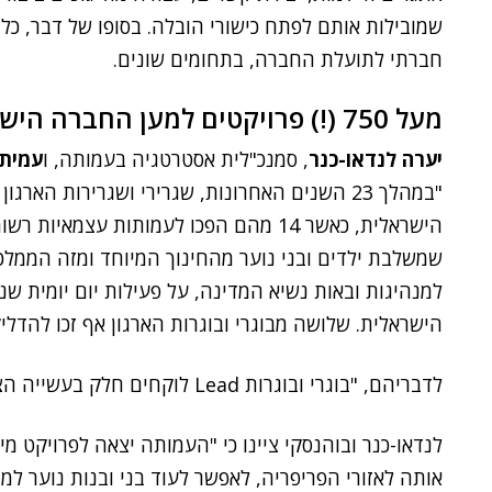
שמובילות אותם לפתח כישורי הובלה. בסופו של דבר, כל 
חברתי לתועלת החברה, בתחומים שונים.
מעל 750 (!) פרויקטים למען החברה הישראלית
יערה לנדאו-כנר
, סמנכ"לית אסטרטגיה בעמותה, ו
עמית 
הישראלית, כאשר 14 מהם הפכו לעמותות עצמ
למנהיגות ובאות נשיא המדינה, על פעילות יום יומית ש
הישראלית. שלושה מבוגרי ובוגרות הארגון אף זכו להד
לדבריהם, "בוגרי ובוגרות Lead לוקחים חלק בעשייה הציבורית בישראל, ברמות היישובית והארצית".
לנדאו-כנר ובוהנסקי ציינו כי "העמותה יצאה לפרויקט מ
אותה לאזורי הפריפריה, לאפשר לעוד בני ובנות נוער 