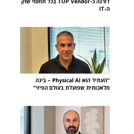
דורגה כ-TOP Vendor בכל תחומי שוק
ה-IT
"העתיד הוא Physical AI – בינה
מלאכותית שפועלת בעולם הפיזי"