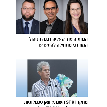
הנחת היסוד שעליה נבנה הניהול
המודרני מתחילה להתערער
מחקר STKI השנתי: וואן טכנולוגיות