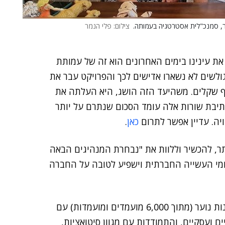
צילום: פלי הנמר
ת עינינו בימים האחרונים הוא זה של עמותת
לשים לא נשארו אדישים לכך והפרויקט עבר את
העמותה רצתה בתחילה להגיע לסכום של 250 אלף שקלים. משהיעד הזה הושג, היא העלתה את
ון לכתיבת שורות אלה עומד הסכום שנתרם על יותר
כאן
.
Lead הוקמה ב-1999, במטרה לאתר, להכשיר וללוות את "נבחרת המנהיגים הבאה
ומי העשייה החברתית וישפיע לטובה על החברה
מסלול ההכשרה של הארגון מפגיש מדי שנה 120 בני ובנות נוער (מתוך 6,000 מועמדים ומועמדות) עם
ים ועסקיים, והתמודדות עם מגוון סיטואציות,