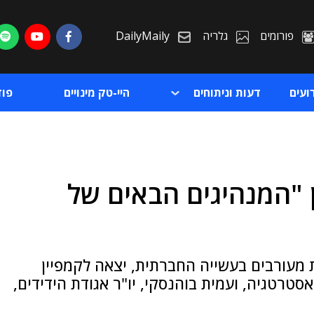
פורומים
גלריה
DailyMaily
ועים
דעות וניתוחים
היי-טק מינויים
פו
ן "המנהיגים הבאים של
ת
ת
ר להיות מעורבים בעשייה החברתית, יצאה לקמפיין
סטרטגיה, ועמית בוהנסקי, יו"ר אגודת הידידים,