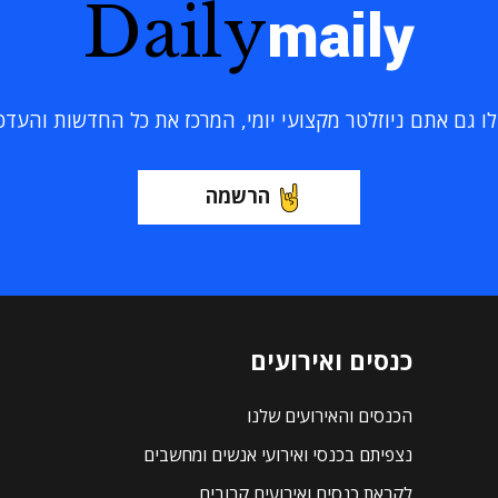
Daily
maily
 גם אתם ניוזלטר מקצועי יומי, המרכז את כל החדשות והעדכוני
הרשמה
כנסים ואירועים
הכנסים והאירועים שלנו
נצפיתם בכנסי ואירועי אנשים ומחשבים
לקראת כנסים ואירועים קרובים