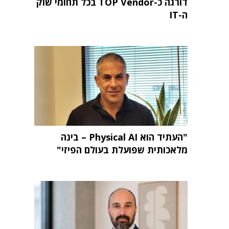
דורגה כ-TOP Vendor בכל תחומי שוק
ה-IT
"העתיד הוא Physical AI – בינה
מלאכותית שפועלת בעולם הפיזי"