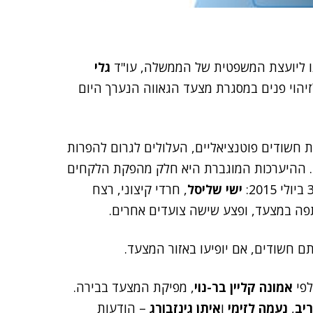
נו ליועצת המשפטית של הממשלה, עו"ד
גלי
יהוי פנים במסגרת מצעד הגאווה הנערך היום
שודים פוטנציאליים, העלולים לגרום להפרות
ם. ההיערכות המוגברת היא חלק מהפקת הלקחים
ישי שליסל
, חרדי קיצוני, רצח
ה במצעד, ופצע שישה צועדים אחרים.
ם חשודים, אם יופיעו באזור המצעד.
לפי
אמונה קליין בר-נוי
, מפיקת המצעד בבירה.
יב
,
נעמה לזימי
ו
איתן גינזבורג
– הודעות