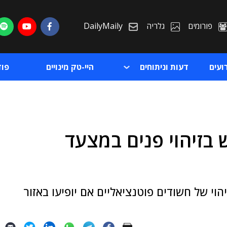
פורומים
גלריה
DailyMaily
ועים
דעות וניתוחים
היי-טק מינויים
פו
זיהוי פנים במצעד
ת
ת
י של חשודים פוטנציאליים אם יופיעו באזור