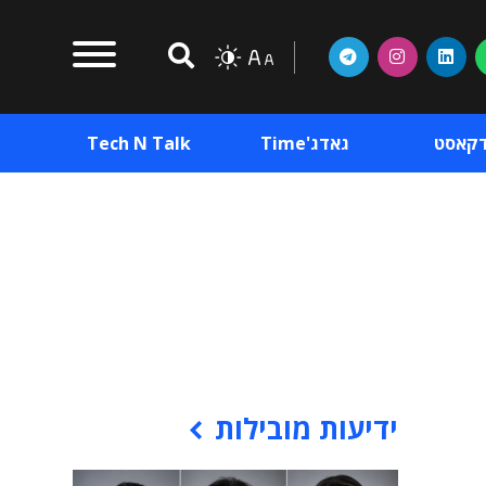
דקאסט
גאדג'Time
Tech N Talk
וכן פרסומי
תוכן פרסומי
וכן פרסומי
ידיעות מובילות