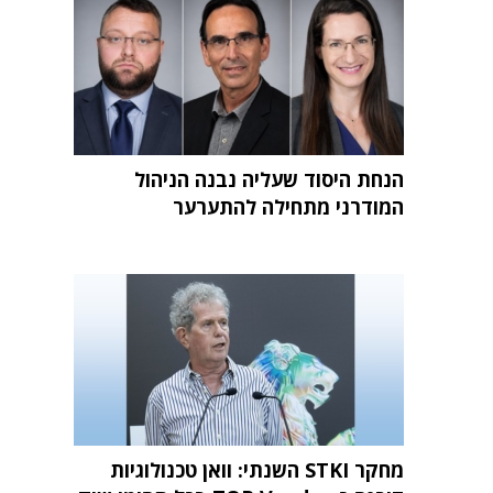
הנחת היסוד שעליה נבנה הניהול
המודרני מתחילה להתערער
מחקר STKI השנתי: וואן טכנולוגיות