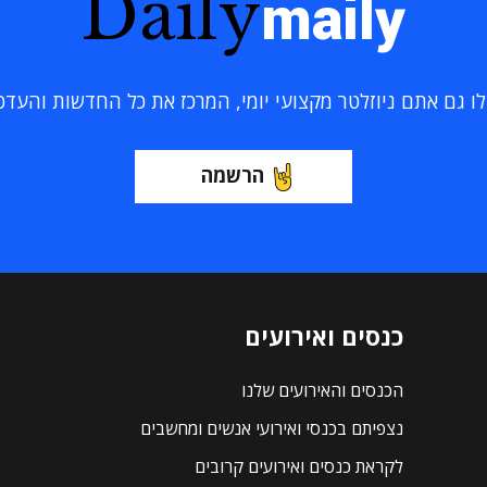
Daily
maily
 גם אתם ניוזלטר מקצועי יומי, המרכז את כל החדשות והעדכוני
הרשמה
כנסים ואירועים
הכנסים והאירועים שלנו
נצפיתם בכנסי ואירועי אנשים ומחשבים
לקראת כנסים ואירועים קרובים