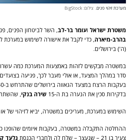
מערכת זיהוי פנים.
צילום: BigStock
משטרת ישראל
ו
עומר בר-לב
, השר לביטחון הפנים, פ
בהרב-מיארה
, כדי לקבל את אישורה לשימוש במערכת לז
(ה') בירושלים.
במשטרה מבקשים לזהות באמצעות המערכת כמה עשרות ח
סדר במהלך המצעד, או אולי מעבר לכך, פגיעה בצועדי
בעקבות הרצח במצעד הגאווה בירושלים שהתרחש ב-30 ביולי 2015:
בדקירות סכין את הנערה בת ה-15
שירה בנקי
, שהשתתפ
השימוש במערכת, מעריכים במשטרה, יביא לזיהוי של אות
ההחלטה התקבלה במשטרה, בעקבות איומים שהופנו כ
צעיר בן 21 – שנעצר – שלח לה ולחברי הכנסת
גלעד קר