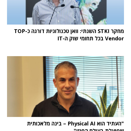
מחקר STKI השנתי: וואן טכנולוגיות דורגה כ-TOP
Vendor בכל תחומי שוק ה-IT
"העתיד הוא Physical AI – בינה מלאכותית
שפועלת בעולם הפיזי"