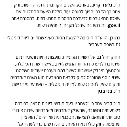
ח"כ
גלעד קריב
, בארבע השנים הקרובות זו תהיה רשות, ורק
אחר כך הדבר יהפוך לחובה. עוד כוללת הצעת ההחלטה את
שאלת ההצטרפות למערכת המסרים הממשלתית, במסגרת אתר
gov.il
, והודגש בה שבכל מקרה, זו תהיה רשות.
כמו כן, הוועדה הוסיפה להצעת החוק סעיף שמחייב דיוור דיגיטלי
גם בשפה הערבית.
החוק יחול גם על רשויות מקומיות, מועצות דתיות ותאגידי מים
שיתחברו למערכת הדיוור הממשלתית, באישור שרת הכלכלה,
ובהמשך תיבדק אפשרות לאשר להם מערכת ייעודית משלהם.
שינוי נוסף שהוכנס לחוק לקראת ההצבעה הוא מענה לאזרחים
ותיקים שאין להם נגישות למדיה דיגיטלית – וזאת על פי דרישת
ח"כ
בני בגין
.
ח"כ קריב אמר כי "לאחר שבעה חודשי דיונים הבאנו רפורמה
משמעותית וחשובה, שתעניק לאזרחים ולאזרחיות שירות ציבורי
טוב יותר ומותאם למציאות הטכנולוגית של היום". הוא ציין
שהצעת החוק כוללת את האיזונים הנדרשים כדי לשמור על