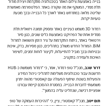
בנייה באמצעות צילום האתר בטכנולוגיה מתקדמת ויצירת מודול
תלת ממדי, המשקף את מה שקורה באתר. הפלטפורמה מאפשרת
שליטה מלאה במתרחש באתר לאורך כל הבנייה ובכך מונעת
טעויות יקרות.
רמדור 3D משמש כעיניים באתר ומספק תמונה ויזואלית תלת
ממדית אחת של הפרויקט באמצעות כלים שונים, כגון סיור
וירטואלי באתר, ניתוח התקדמות על ציר הזמן והשוואה למודול
BIM. המודול החדש משולב בתהליכים, כגון מסירות, בדק, איכות
ובטיחות ובכך מוביל להתייעלות, לקיצור לוחות זמנים, לשיפור
האיכות ולעמידה בתקציב.
דרור שגב,
מנכ"ל טופ רמדור, אמר, כי "רמדור משמשת כ-HUB
חדשנות עבור טכנולוגיות משלימות לתהליכי ניהול המידע
והפעילות בשטח. שיתוף הפעולה עם קאסטורי מהווה יתרון
משמעותי לחברות הבנייה. במסגרת ההסכם קיימת עבורנו
אופציית רכישה, שנחליט עליה בהמשך".
תום ייטב
, מנכ"ל קאסטורי, ציין, כי "ההיכרות העמוקה של טופ