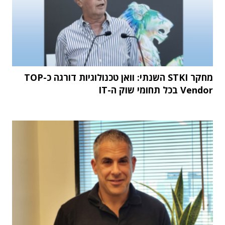
מחקר STKI השנתי: וואן טכנולוגיות דורגה כ-TOP
Vendor בכל תחומי שוק ה-IT