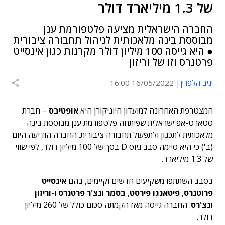
של 1.3 מיליארד דולר
החברה הישראלית מציעה פלטפורמת ענן
מבוססת בינה מלאכותית לניהול תחבורה ציבורית
● היא גייסה 100 מיליון דולר מקרנות כגון אינסייט
פרטנרס וזו של וריזון
יניב הלפרין
16/05/2022 16:00
המצטרפת האחרונה למועדון היוניקורן היא
אופטיבס
– חברת
סטארט-אפ ישראלית שפיתחה פלטפורמת ענן מבוססת בינה
מלאכותית לתכנון ולתפעול תחבורה ציבורית. החברה הודיעה היום
(ב') כי היא סיימה סבב גיוס D בסך של 100 מיליון דולר, לפי שווי
של 1.3 מיליארד.
בסבב השתתפו משקיעים חדשים וקיימים, בהם
אינסייט
פרוטנרס
,
פיטאנגו פירסט
,
בסמר ונצ'ר פרטנרס
ו-
וריזון
ונצ'רס
. החברה גייסה מאז הקמתה סכום כולל של 260 מיליון
דולר.