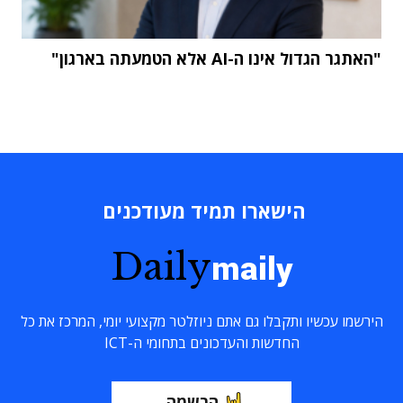
"האתגר הגדול אינו ה-AI אלא הטמעתה בארגון"
הישארו תמיד מעודכנים
Daily
maily
הירשמו עכשיו ותקבלו גם אתם ניוזלטר מקצועי יומי, המרכז את כל
החדשות והעדכונים בתחומי ה-ICT
הרשמה