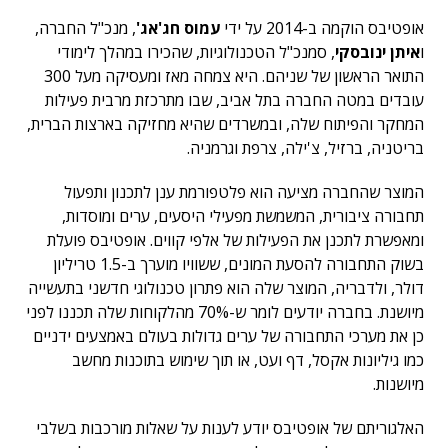
אופטיבס הוקמה ב-2014 על ידי
עמוס חג'אג'
, מנכ"ל החברה,
ו
איתן ינובסקי
, סמנכ"ל הטכנולוגיות, שהכירו במהלך לימודי
התואר הראשון של שניהם. היא צמחה מאז ומעסיקה מעל 300
עובדים במטה החברה בתל אביב, שבו מתרכזת מרבית פעילות
המחקר והפיתוח שלה, ובמשרדים שהיא מחזיקה בארצות הברית,
בריטניה, ברזיל, צ'ילה, צרפת וגרמניה.
המוצר שהחברה מציעה הוא פלטפורמת ענן לתכנון ותפעול
תחבורה ציבורית, המשמשת מפעילי היסעים, ערים ומוסדות,
ומאפשרת לתכנן את הפעילות של אלפי קווים. אופטיבס פועלת
בשוק התחבורה להסעת המונים, ששוויו מוערך ב-1.5 טריליון
דולר, ולדבריה, המוצר שלה הוא פתרון טכנולוגי חדשני בתעשייה
מיושנת. בחברה יודעים לומר ש-70% מהלקוחות שלה תכננו לפני
כן את מערכי התחבורה של ערים גדולות בעולם באמצעים ידניים
כמו גיליונות אקסל, דף ועט, או תוך שימוש בתוכנות מחשב
מיושנות.
האלגוריתם של אופטיבס יודע לענות על שאלות מורכבות בשלבי