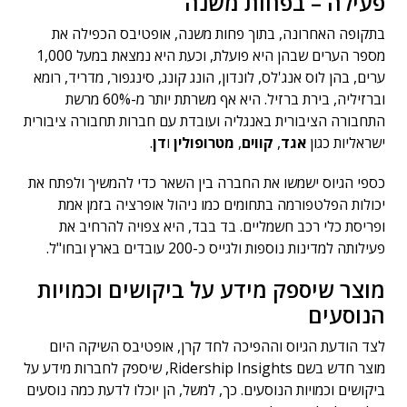
פעילה – בפחות משנה
בתקופה האחרונה, בתוך פחות משנה, אופטיבס הכפילה את
מספר הערים שבהן היא פועלת, וכעת היא נמצאת במעל 1,000
ערים, בהן לוס אנג'לס, לונדון, הונג קונג, סינגפור, מדריד, רומא
וברזיליה, בירת ברזיל. היא אף משרתת יותר מ-60% מרשת
התחבורה הציבורית באנגליה ועובדת עם חברות תחבורה ציבורית
ישראליות כגון
אגד
,
קווים
,
מטרופולין
ו
דן
.
כספי הגיוס ישמשו את החברה בין השאר כדי להמשיך ולפתח את
יכולות הפלטפורמה בתחומים כמו ניהול אופרציה בזמן אמת
ופריסת כלי רכב חשמליים. בד בבד, היא צפויה להרחיב את
פעילותה למדינות נוספות ולגייס כ-200 עובדים בארץ ובחו"ל.
מוצר שיספק מידע על ביקושים וכמויות
הנוסעים
לצד הודעת הגיוס וההפיכה לחד קרן, אופטיבס השיקה היום
מוצר חדש בשם Ridership Insights, שיספק לחברות מידע על
ביקושים וכמויות הנוסעים. כך, למשל, הן יוכלו לדעת כמה נוסעים