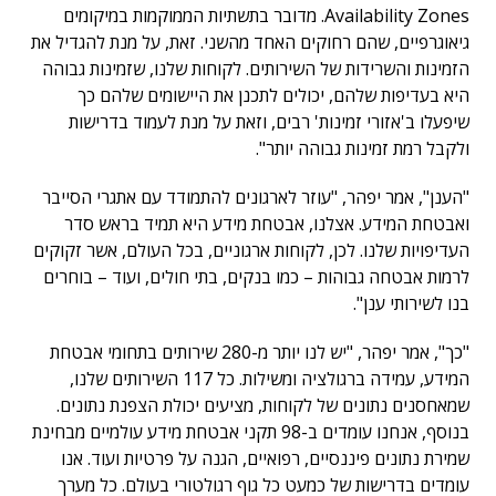
Availability Zones. מדובר בתשתיות הממוקמות במיקומים
גיאוגרפיים, שהם רחוקים האחד מהשני. זאת, על מנת להגדיל את
הזמינות והשרידות של השירותים. לקוחות שלנו, שזמינות גבוהה
היא בעדיפות שלהם, יכולים לתכנן את היישומים שלהם כך
שיפעלו ב'אזורי זמינות' רבים, וזאת על מנת לעמוד בדרישות
ולקבל רמת זמינות גבוהה יותר".
"הענן", אמר יפהר, "עוזר לארגונים להתמודד עם אתגרי הסייבר
ואבטחת המידע. אצלנו, אבטחת מידע היא תמיד בראש סדר
העדיפויות שלנו. לכן, לקוחות ארגוניים, בכל העולם, אשר זקוקים
לרמות אבטחה גבוהות – כמו בנקים, בתי חולים, ועוד – בוחרים
בנו לשירותי ענן".
"כך", אמר יפהר, "יש לנו יותר מ-280 שירותים בתחומי אבטחת
המידע, עמידה ברגולציה ומשילות. כל 117 השירותים שלנו,
שמאחסנים נתונים של לקוחות, מציעים יכולת הצפנת נתונים.
בנוסף, אנחנו עומדים ב-98 תקני אבטחת מידע עולמיים מבחינת
שמירת נתונים פיננסיים, רפואיים, הגנה על פרטיות ועוד. אנו
עומדים בדרישות של כמעט כל גוף רגולטורי בעולם. כל מערך