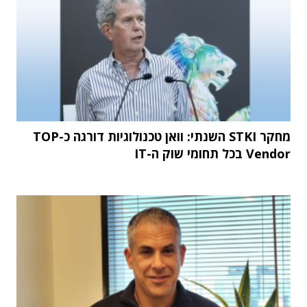
מחקר STKI השנתי: וואן טכנולוגיות דורגה כ-TOP
Vendor בכל תחומי שוק ה-IT