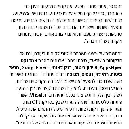
"הכנס", אמר יפהר, "מפגיש את קהילת מחשוב הענן כדי
להתחבר, כדי לשתף במידע על מוצרים ושירותים של
AWS
ועל
מנת לעזור בפיתוח הכישורים והיכולות הדרושים לבנייה, פריסה
ותפעול תשתיות ויישומים. הנוכחים יוכלו להשתתף בהדגמות,
סדנאות מעשיות, מעבדות ואתגרי צוות, אותם יעבירו מומחים
ולקוחות של החברה".
"התשתית של AWS משרתת מיליוני לקוחות בעולם, וגם את
הלקוחות בישראל", סיכם יפהר. "ארגונים דוגמת
אמדוקס
,
AppsFlyer
,
איילון ביטוח
,
בנק לאומי
,
Fiverr
,
Gong
,
הראל
ביטוח
,
רמי לוי
,
נטפים
,
תנובה
ורבים אחרים – בוחרים בשירותי
הענן שלנו כדי להפעיל את יישומי העבודה הקריטיים שלהם,
להניע חיסכון בעלויות, להאיץ חדשנות ולקצר את זמן ההגעה
לשוק. בין הלקוחות שיציגו בכנס תהיה חברת
Viz.ai
, אשר
פיתחה פלטפורמה שמזהה מקרי שבץ בסריקות CT מוח,
ומתריעה תוך דקות לצוות הרפואי שיכול להתאים את הטיפול.
בדרך זו היא מפחיתה משמעותית את הזמן שעובר עד קבלת
הטיפול ומשפרת משמעותית את סיכויי ההחלמה של החולים".