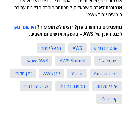
אבטחת מידע ולמידת מכונה. אמזון רכשה בשנת 2015 את
אנפורנה לאבס
הישראלית, שמפתחת חומרה חדשנית עתירת
ביצועים עבור AWS".
מתעניינים במחשוב ענן? רוצים לשמוע עוד?
הירשמו כאן
לכנס הענן של AWS – בהפקת אנשים ומחשבים.
אבטחת מידע
AWS
הראל יפהר
פורמולה-1
AWS Summit
AWS ישראל
Amazon S3
Viz.ai
ענן AWS
ענן מקומי
אזורי זמינות
הצפנת נתונים
טנוג'ה רנדרי
קווין מילר