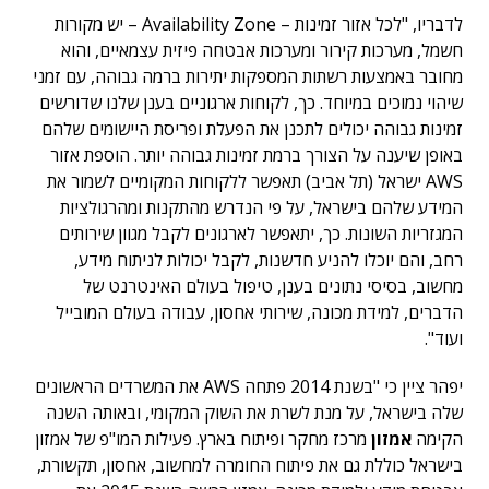
לדבריו, "לכל אזור זמינות – Availability Zone – יש מקורות
חשמל, מערכות קירור ומערכות אבטחה פיזית עצמאיים, והוא
מחובר באמצעות רשתות המספקות יתירות ברמה גבוהה, עם זמני
שיהוי נמוכים במיוחד. כך, לקוחות ארגוניים בענן שלנו שדורשים
זמינות גבוהה יכולים לתכנן את הפעלת ופריסת היישומים שלהם
באופן שיענה על הצורך ברמת זמינות גבוהה יותר. הוספת אזור
AWS ישראל (תל אביב) תאפשר ללקוחות המקומיים לשמור את
המידע שלהם בישראל, על פי הנדרש מהתקנות ומהרגולציות
המגזריות השונות. כך, יתאפשר לארגונים לקבל מגוון שירותים
רחב, והם יוכלו להניע חדשנות, לקבל יכולות לניתוח מידע,
מחשוב, בסיסי נתונים בענן, טיפול בעולם האינטרנט של
הדברים, למידת מכונה, שירותי אחסון, עבודה בעולם המובייל
ועוד".
יפהר ציין כי "בשנת 2014 פתחה AWS את המשרדים הראשונים
שלה בישראל, על מנת לשרת את השוק המקומי, ובאותה השנה
הקימה
אמזון
מרכז מחקר ופיתוח בארץ. פעילות המו"פ של אמזון
בישראל כוללת גם את פיתוח החומרה למחשוב, אחסון, תקשורת,