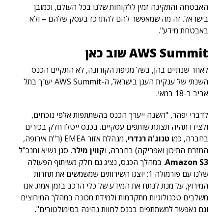
האבטחה והתקינה זמין ללקוחות שלנו בכל העולם, וכמובן
בישראל. זה מה שמאפשר להם להתרכז בעסק שלהם – ולא
באבטחת מידע".
AWS Summit שוב כאן
לאחר שנתיים בהן, בשל מגיפת הקורונה, לא התקיים הכנס
השנתי של ענקית הענן בישראל, ה-AWS Summit יערך בתל
אביב ב-18 במאי.
לדברי יפהר, "השנה ייערך הכנס בהשתתפות אלפי נוכחים,
ולצידו תהיה תצוגת שותפים עסקיים. בכנס ייטלו חלק בכירים
בחברה, כמו
טנוג'ה רנדרי
, מנהלת אזור EMEA (ר"ת אירופה,
המזרח התיכון ואפריקה) בחברה, ו
קווין מילר
, סגן נשיא ומנכ"ל
Amazon S3
. במהלך הכנס, נציג גם חלק משיתוף הפעולה
שלנו עם פורמולה 1: יוצגו השירותים שמשמשים את תחרות
המירוץ, על מנת לנתח את המידע של כלי הרכב בזמן אמת. אנו
משלבים טכנולוגיות מתקדמות ולמידת מכונה במהלך המירוצים
וגם נאפשר למשתתפים בכנס לחוות נהיגה בסימולטורים".