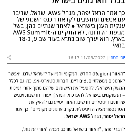
בכלל הארגונים בישראל"
כך אמר הראל יפהר, מנהל AWS ישראל, שדיבר
עם אנשים ומחשבים לקראת הכנס השנתי של
ענקית הענן בישראל ● לאחר שנתיים בהן, בשל
מגיפת הקורונה, לא התקיים ה-AWS Summit
בארץ, הוא יערך שוב בת"א בעוד שבוע, ב-18
במאי
יוסי הטוני
11/05/2022 16:17
"האזור (Region) החדש, המקומי והמיועד לישראל שלנו, יאפשר
לארגונים ממשלתיים, ציבוריים, חברות סטארט-אפ, כמו גם לכלל
המשק הישראלי, להפעיל את היישומים שלהם מתוך אזורי זמינות
– הממוקמים בישראל. להערכתי, המהלך יעורר חדשנות וינגיש
שירותים דיגיטליים חדשים. האזור יסייע גם להאיץ את
הטרנספורמציה הדיגיטלית בקרב ארגונים מקומיים", כך אמר
הראל יפהר
, מנהל
AWS ישראל
.
לדברי יפהר, "האזור בישראל מורכב מכמה 'אזורי זמינות',