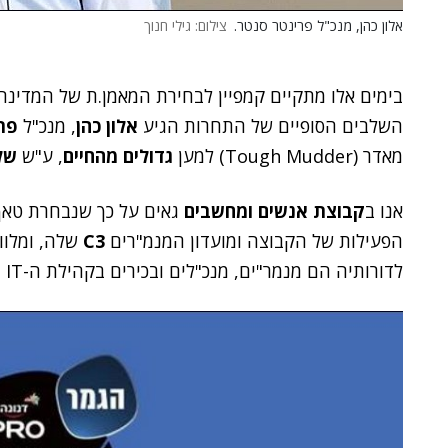
אלון כהן, מנכ"ל פרינטר סנטר.
צילום: גילי חנוך
בימים אלו מתקיים קמפיין לבחירת המאמן.ת של המדינה, ביו
השלבים הסופיים של התחרות הגיע
אלון כהן
, מנכ"ל
פר
מאדר (
Tough Mudder)
למען
גדולים מהחיים
, ע"ש
של
אנו ב
קבוצת אנשים ומחשבים
גאים על כך שנבחרת טאף
הפעילות של
הקבוצה
ומועדון המנמ"רים
C3
שלה, ומלוו
לדורותיה הם מנמר"ים, מנכ"לים ובכירים בקהילת ה-IT בישראל.