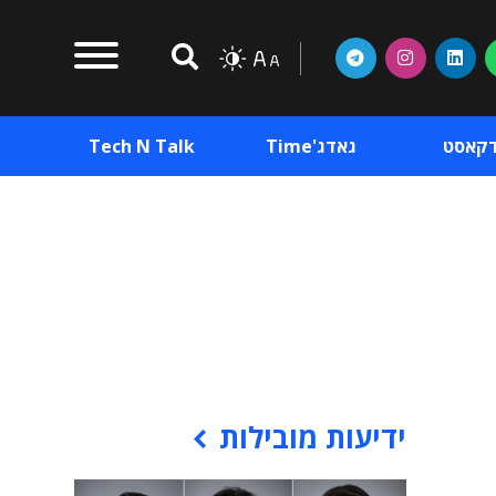
דקאסט
גאדג'Time
Tech N Talk
וכן פרסומי
תוכן פרסומי
וכן פרסומי
ידיעות מובילות