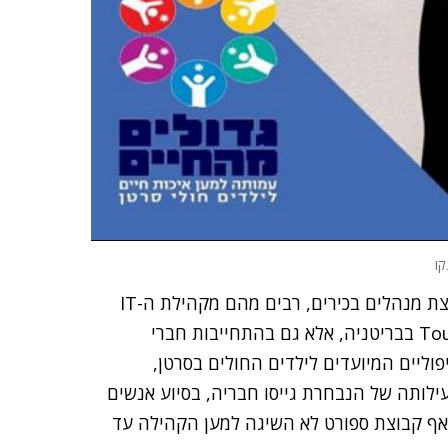
קו
ייחודה של הנבחרת בא לידי ביטוי לא רק באימון של קבוצת מנהלים בכירים, רבים מהם מקהילת ה-IT
בישראל, לקראת מירוץ המכשולים הקשוח Tough Mudder בבריטניה, אלא גם בהתחייבות חברי
וליים המיועדים לילדים החולים בסרטן,
ילותה של הנבחרת גייסו חבריה, בסיוע אנשים
אף קבוצת ספורט לא השיגה למען הקהילה עד