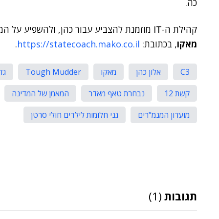
כה.
קהילת ה-
IT
מוזמנת להצביע עבור כהן, ולהשפיע על המ
מאקו
, בכתובת:
https://statecoach.mako.co.il
.
C3
אלון כהן
מאקו
Tough Mudder
גד
קשת 12
נבחרת טאף מאדר
המאמן של המדינה
מועדון המנמ"רים
גני חלומות לילדים חולי סרטן
תגובות
(1)