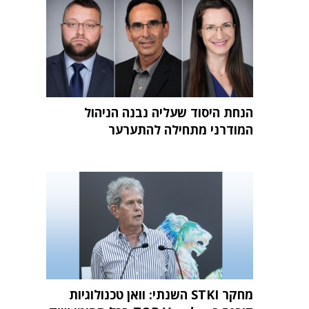
הנחת היסוד שעליה נבנה הניהול
המודרני מתחילה להתערער
מחקר STKI השנתי: וואן טכנולוגיות