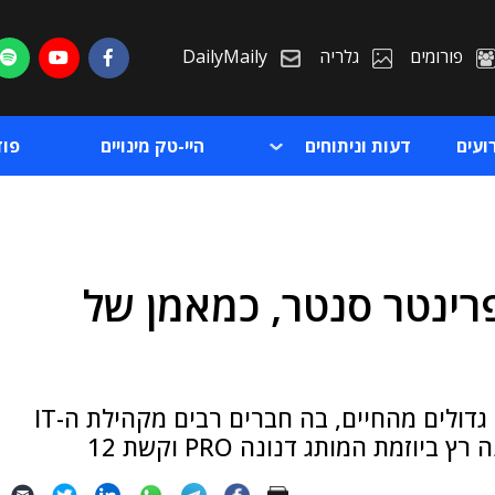
פורומים
גלריה
DailyMaily
ועים
דעות וניתוחים
היי-טק מינויים
פו
פרינטר סנטר, כמאמן של
ת
ת
כהן הוא מאמן וקפטן נבחרת טאף מאדר למען גדולים מהחיים, בה חברים רבים מקהילת ה-IT
זמת המותג דנונה PRO וקשת 12