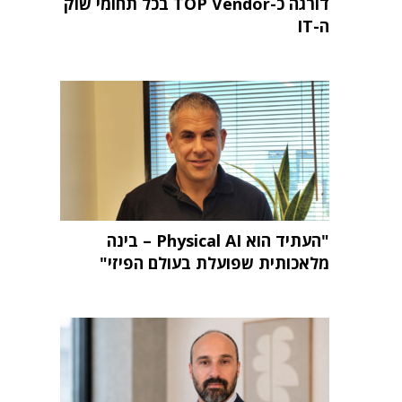
דורגה כ-TOP Vendor בכל תחומי שוק
ה-IT
"העתיד הוא Physical AI – בינה
מלאכותית שפועלת בעולם הפיזי"