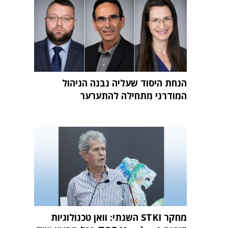
הנחת היסוד שעליה נבנה הניהול
המודרני מתחילה להתערער
מחקר STKI השנתי: וואן טכנולוגיות