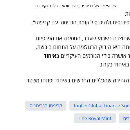
שר האוצר של בריטניה, רישי סונאק. צילום: ויקיפדיה
ות
ננסית ולהיכנס ל'קומת הכניסה' עם קריפטו".
 שהוצגה בשבוע שעבר, המסירה את הפרטיות
1,0 יורו. הצעה שמשמעותה היא הידוק הרגולציה על התחום ביבשת,
 אושרה בידי הגורמים העיקריים ב
איחוד
באיחוד בקרוב.
Coinbase Globa) הזהירה שהכללים החדשים באיחוד יפתחו משטר
InnFin Global Finance Su
קריפטו בבריטניה
בים
The Royal Mint