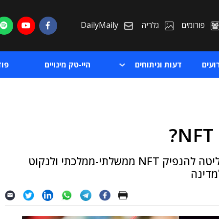
פורומים
גלריה
DailyMaily
ועים
דעות וניתוחים
היי-טק מינויים
פו
ת
הממלכה המאוחדת הודיעה אתמול (ב') כי החליטה להנפיק NFT ממשלתי-ממלכתי ולנקוט
ת
מדינה