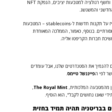
Finance Summit על כך שבריטניה "פתוחה לקריפטו", וחשף רגולציה למטבעות יציבים, הנפקת NFT
חדשני והמשגשג.
גלן, האחראי על השירותים הפיננסיים של המדינה, הכריז על תקנות חדשות ל-stablecoins – המטבעות
ורתיים. בנוסף, כאמור, הממלכה המאוחדת
ים להנמיך את הסטנדרטים שלנו, אבל עומדים
שר לפי ה
פייננשל טיימס
.
ין מהמטבעה המלכותית,
The Royal Mint
,
 בבריטניה תהיה תמיד בחזית