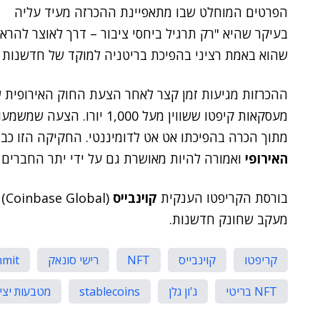
הפרטים המוחלט שבו מתאפיינת ההכרזה מעיד עליה
בעיקר שהיא "רק תרגיל ביחסי ציבור – דרך לאוצר להרא
שהוא באמת רציני בהפיכת בריטניה למוקד של חדשנות פי
ההכרזות מגיעות זמן קצר לאחר הצעת החוק האירופית
מעסקאות קיפטו ששווין מעל 00
מתוך הכרה בהפיכתו אט אט לדומיננטי. החקיקה הזו כבר
האירופי
ואמורה להיות מאושרת גם על ידי יתר החברים 
בורסת הקריפטו הענקית
קוינבייס
(l
מעקב שחונק חדשנות.
קריפטו
קוינבייס
NFT
רישי סונאק
mmit
NFT בריטי
ג'ון גלן
stablecoins
מטבעות יצי