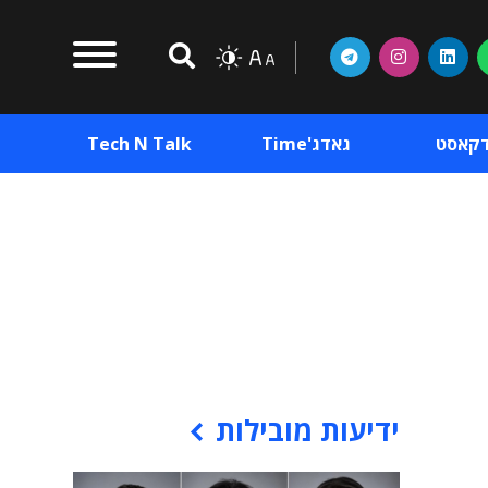
דקאסט
גאדג'Time
Tech N Talk
וכן פרסומי
תוכן פרסומי
וכן פרסומי
ידיעות מובילות