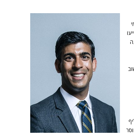
י
יעו
ה
וב
יף
ר, חוסר