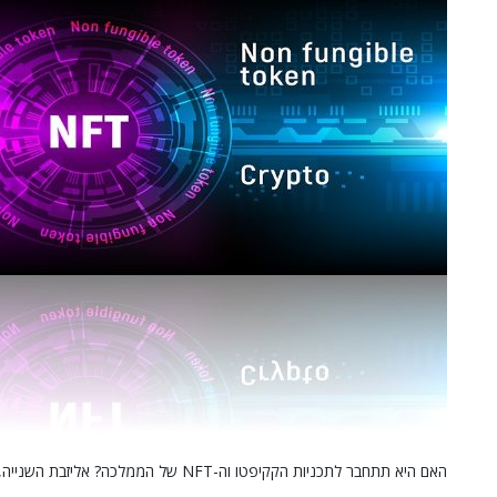
האם היא תתחבר לתכניות הקקיפטו וה-NFT של הממלכה? אליזבת השנייה, מלכת אנגליה. עיבוד ממוחשב.