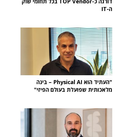
דורגה כ-TOP Vendor בכל תחומי שוק
ה-IT
"העתיד הוא Physical AI – בינה
מלאכותית שפועלת בעולם הפיזי"