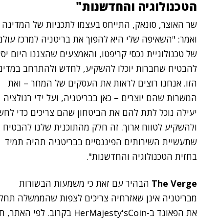
הטכנולוגיה והחדשנות"
שר האוצר, סונאק, התייחס בעצמו לתכניות של המדינה
ואמר: "השאיפה שלי היא להפוך את בריטניה למרכז עולמ
של טכנולוגיית נכסי קריפטו, והאמצעים שהצגנו היום יסי
להבטיח שחברות יוכלו להשקיע, לחדש ולהתרחב במדינ
הזו. אנחנו רוצים לראות את העסקים של המחר – ואת
המשרות שהם יוצרים – כאן בבריטניה, ועל ידי רגולציה
יעילה נוכל לתת להם את הביטחון שהם צריכים כדי לחש
ולהשקיע לטווח ארוך. זה חלק מהתוכנית שלנו להבטיח
שתעשיית השירותים הפיננסיים בבריטניה תהיה תמיד
בחזית הטכנולוגיה והחדשנות".
The Verge
הבהיר עם זאת כי משמעות הבשורות
מבריטניה אינן שאזרחיה צריכים לצפות שהממשלה תחל
את הפאונד ב-HerMajesty'sCoin בקרוב. לפי האת