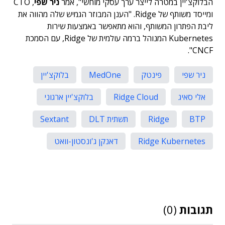
הבלוקצ'יין במטרה לייצר ערך עסקי מוחשי", אמר
ניר שפי
, CTO
ומייסד משותף של Ridge. "הענן המבוזר הגמיש שלה מהווה את
ליבת הפתרון המשותף, והוא מתאפשר באמצעות שירות
Kubernetes המנוהל ברמה עולמית של Ridge, עם הסמכת
CNCF".
ניר שפי
פינטק
MedOne
בלוקצ'יין
אלי סאיג
Ridge Cloud
בלוקצ'יין ארגוני
BTP
Ridge
תשתית DLT
Sextant
Ridge Kubernetes
דאנקן ג'ונסטון-וואט
תגובות
(0)