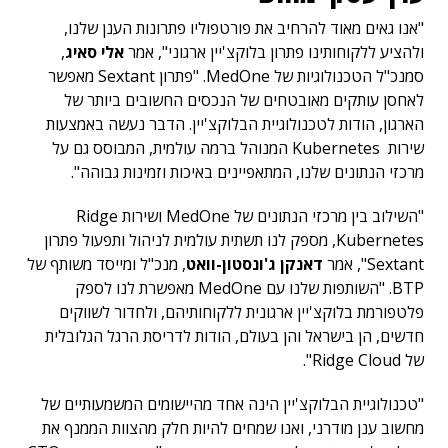
"אנו גאים מאוד להרחיב את פורטפוליו פתרונות הענן שלנו,
ולהציע ללקוחותינו פתרון בלוקצ'יין ארגוני", אמר
אלי סאיג
,
סמנכ"ל הטכנולוגיות של MedOne. "פתרון Sextant מאפשר
לאחסן עותקים מאובטחים של הנכסים החשובים ביותר של
הארגון, הודות לטכנולוגיית הבלוקצ'יין. הדבר נעשה באמצעות
שירות Kubernetes המנוהל ברמה עולמית, המבוסס גם על
מרכזי הנתונים שלנו, המתאפיינים באיכות וזמינות גבוהה".
"השילוב בין מרכזי הנתונים של MedOne ושירות Ridge
Kubernetes, מספק לנו תשתית עולמית לניהול ותפעול פתרון
Sextant", אמר
דאנקן ג'ונסטון-וואט
, מנכ"ל ומייסד משותף של
BTP. "השותפות שלנו עם MedOne מאפשרת לנו לספק
פלטפורמת בלוקצ'יין ארגונית ללקוחותיהם, ולחדור לשווקים
חדשים, הן בישראל והן בעולם, הודות לדריסת הרגל הגלובלית
של Ridge Cloud".
"טכנולוגיית הבלוקצ'יין הינה אחד מהיישומים המשמעותיים של
מחשוב ענן מודרני, ואנו שמחים להיות חלק מהצוות הממנף את