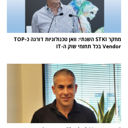
מחקר STKI השנתי: וואן טכנולוגיות דורגה כ-TOP
Vendor בכל תחומי שוק ה-IT