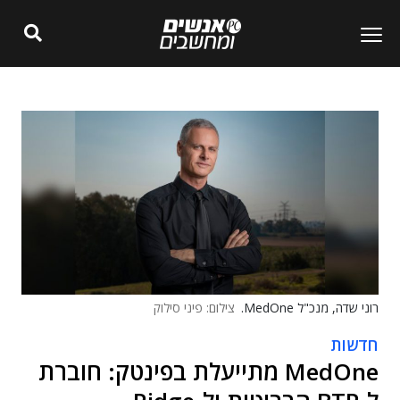
רוני שדה, מנכ"ל MedOne.
צילום: פיני סילוק
חדשות
MedOne מתייעלת בפינטק: חוברת