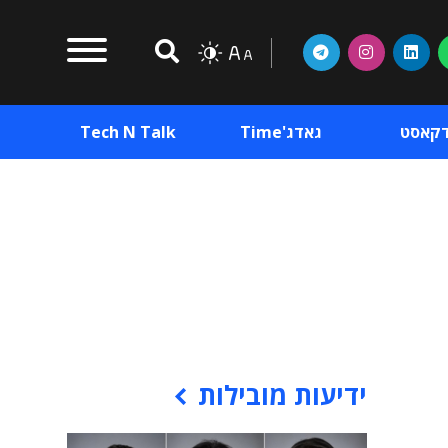
דקאסט
גאדג'Time
Tech N Talk
וכן פרסומי
תוכן פרסומי
וכן פרסומי
ידיעות מובילות