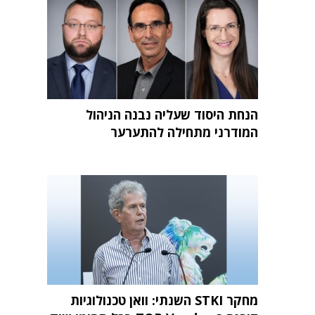
הנחת היסוד שעליה נבנה הניהול
המודרני מתחילה להתערער
מחקר STKI השנתי: וואן טכנולוגיות