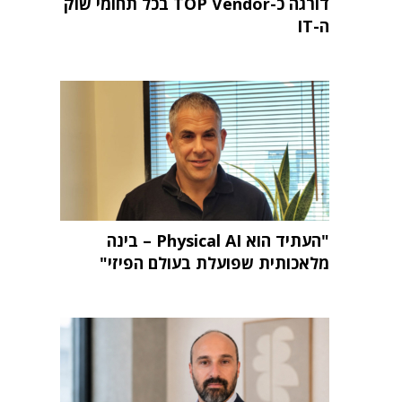
דורגה כ-TOP Vendor בכל תחומי שוק
ה-IT
"העתיד הוא Physical AI – בינה
מלאכותית שפועלת בעולם הפיזי"