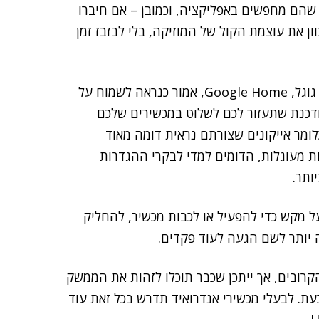
שהם מחפשים באפליקציה, וכמובן – אם חיברו
וון את עוצמת הקול של המוזיקה, בלי לבזבז זמן
מי שמשתמש קבוע באפליקציית האוטומציה הביתית של גוגל, Google Home, אמור כנראה לשמוח על
עודכנת שתעזור לכם לשלוט במכשירים שלכם
ומר אייקונים שצורתם נראית דומה מאוד
ת מעוגלות, הדומים למדי לבקרי ההגדרות
ל מקש כדי להפעיל או לכבות מכשיר, להחליק
ה יותר לשם הגעה לעוד פקדים.
רובים, אך ייתכן שכבר תוכלו לזהות את הממשק
2.49.106 שלו מופצת כבר כעת. לבעלי מכשירי אנדרואיד תדרש בכל זאת עוד