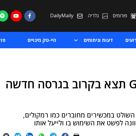
פורומים
גלריה
DailyMaily
ועים
דעות וניתוחים
היי-טק מינויים
פו
אפליקציית Google Home תצא בקרוב בגרסה חדשה
ת
ת
 השולט במכשירים מחוברים כמו רמקולים,
וונה לפשט את השימוש בו ולייעל אותו