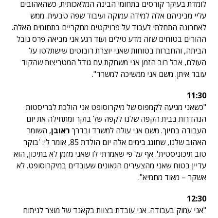
לומדת בעיקר קורסים בתחומי הבינה המלאכותית, כשהאהובים
עליי מביניהם אלה למידה עמוקה ועיבוד שפה טבעית. ממש
לאחרונה התחלתי לעבוד על פרויקטים מחקריים בתחומים האלה.
ההורים בטוחים שזה מדע טילים ועוד רגע אני מביאה פרס נובל
הביתה, והחברות בטוחות שאני יוצרת רובוטים שישתלטו על
העולם, אבל רוב הזמן אני משחקת עם גודל המטריצות שהקוד
עובד איתן. משם אני ממשיכה למשרד".
11:30
"כשאני מגיעה לקמפוס של מיקרוסופט אני הולכת לבריסטות
הנהדרות בבית הקפה שלנו לקפה של בוקר ומתחילה את יום
העבודה בחיוך. משם אני עולה למשרד ובדרך
ראובן
, השומר
האהוב שלנו, שחוגג בימים אלה יום הולדת 85, אומר לי: 'בוקר
טוב תיכוניסטית'. אף על פי שאמרתי לו שאני מזמן לא בתיכון, הוא
עדיין בטוח שאני מהצעירים הגאונים שעובדים במיקרוסופט. לא
אשקר – מאוד מחמיא".
12:30
"אני עמוק בעבודה. אני עובדת בצוות בקאנד של מוצר לניתוח