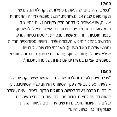
17:00
"בשלב הזה ביום יש לפעמים פעילות של קהילת הנשים של
מיקרוסופט שבה אני משתתפת, למשל מפגשי למידה והתפתחות
אישית, שמאפשרים לי לקחת חלק בקידום נשים בהיי-טק
ובמקצועות הטכנולוגיים. במסגרת הפעילות יצא לי להשתתף
בכמה תוכניות ייחודיות: עשיתי מנטורינג לסטודנטיות למדעי
המחשב בתהליך חיפוש העבודה שלהן, ליוויתי סטודנטית חרדית
(מפגש עולמות מאוד מעניין), העברתי סדנאות של בניית
אפליקציות לנערות בשיתוף עם המרכז לחינוך סייבר והשתתפתי
במפגשים אצלנו במשרדים עם נערות שלומדות תכנות".
18:00
"אני מסיימת לעבוד והולכת ישר לחדר הכושר שיש בקמפוס שלנו
– לאימון ספינינג, שזה ענף הספורט האהוב עליי. הספינינג נתן
לי בחיים הרבה מעבר לכושר: מסוגלות חזקה, ביטחון עצמי, יכולת
להתמודד עם לחצים, חדות מחשבה ועוד. תוך כדי האימונים
עולים לי רעיונות מגניבים חדשים או דרכים לפתור תקלות
שנתקלתי בהן באותו היום".