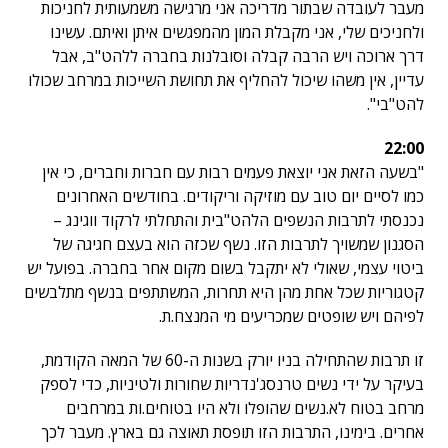
מעבר לעובדה שבתור מדריכה אני מרגישה משמעותית לחניכות
ולחניכים שלי, אני מקבלת המון מהמפגשים איתן ואיתם. עשינו
דרך ארוכה ויש הרבה קבלה וסובלנות בחברה ללהט"ב, אבל
עדיין, אין משהו שיכול להחליף את תחושת השייכות במרחב שכולו
להט"בי".
22:00
"בשעה הזאת אני יוצאת פעמים רבות עם חברות וחברים, כי אין
כמו לסיים יום טוב עם מוזיקה וריקודים. בחודשים האחרונים
נכנסתי לתרבות הנשפים הלהט"בית והתחלתי לרקוד ווגינג –
הסגנון שמשויך לתרבות הזו. נשף שכזה הוא בעצם חגיגה של
ביטוי עצמי, שאולי לא יתקבל בשום מקום אחר בחברה. בפועל יש
קטגוריות שכל אחת מהן היא תחרות, המשתתפים בנשף מתלבשים
לפיהם ויש שופטים שמכריעים מי המנצח.ת.
זו תרבות שהתחילה בניו יורק בשנות ה-60 של המאה הקודמת,
בעיקר על ידי נשים טרנסג'נדריות שחורות ולטיניות, כדי לספק
מרחב בטוח לא.נשים שהופלו ולא היו בטוחים.ות במרחבים
אחרים. בימינו, התרבות הזו תופסת תאוצה גם בארץ. מעבר לכך