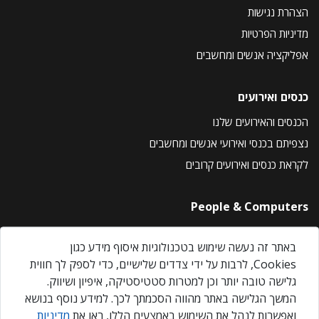
הצהרת נגישות
מדיניות הפרטיות
אפליקציה אנשים ומחשבים
כנסים ואירועים
הכנסים והאירועים שלנו
נצפיתם בכנסי ואירועי אנשים ומחשבים
לקראת כנסים ואירועים קרובים
People & Computers
About Us
באתר זה נעשה שימוש בטכנולוגיות איסוף מידע כגון
Privacy Policy
Cookies, לרבות על ידי צדדים שלישיים, כדי לספק לך חווית
Contact Us
גלישה טובה יותר וכן למטרות סטטיסטיקה, איפיון ושיווק.
Our Events
המשך הגלישה באתר מהווה הסכמתך לכך. למידע נוסף בנושא
ואפשרות לנהל את השימוש באמצעים הללו, ראו את
מדיניות