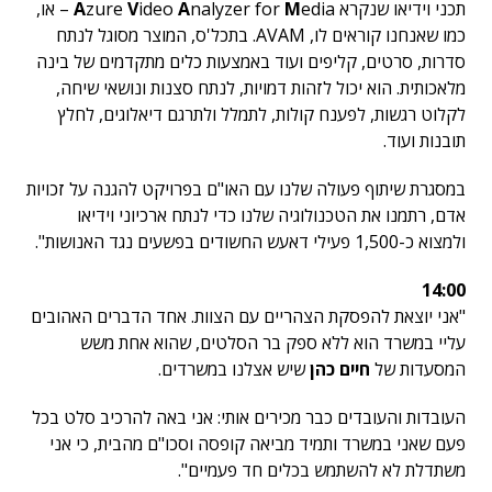
תכני וידיאו שנקרא
M
nalyzer for
A
ideo
V
zure
A
edia – או,
כמו שאנחנו קוראים לו, AVAM. בתכל'ס, המוצר מסוגל לנתח
סדרות, סרטים, קליפים ועוד באמצעות כלים מתקדמים של בינה
מלאכותית. הוא יכול לזהות דמויות, לנתח סצנות ונושאי שיחה,
לקלוט רגשות, לפענח קולות, לתמלל ולתרגם דיאלוגים, לחלץ
תובנות ועוד.
במסגרת שיתוף פעולה שלנו עם האו"ם בפרויקט להגנה על זכויות
אדם, רתמנו את הטכנולוגיה שלנו כדי לנתח ארכיוני וידיאו
ולמצוא כ-1,500 פעילי דאעש החשודים בפשעים נגד האנושות".
14:00
"אני יוצאת להפסקת הצהריים עם הצוות. אחד הדברים האהובים
עליי במשרד הוא ללא ספק בר הסלטים, שהוא אחת משש
המסעדות של
חיים כהן
שיש אצלנו במשרדים.
העובדות והעובדים כבר מכירים אותי: אני באה להרכיב סלט בכל
פעם שאני במשרד ותמיד מביאה קופסה וסכו"ם מהבית, כי אני
משתדלת לא להשתמש בכלים חד פעמיים".