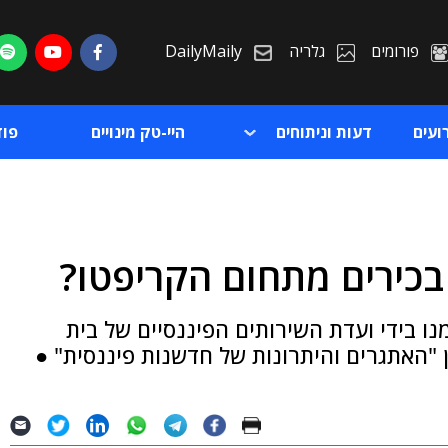
פורומים
גלריה
DailyMaily
ועים
דעות וניתוחים
היי-טק מינויים
פו
 בכירים מתחום הקריפטו?
ת
נו בידי ועדת השירותים הפיננסיים של בית
ת
ב-8 בדצמבר, בעניין "האתגרים והיתרונות של חדשנות פיננסית" ●