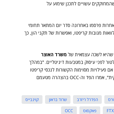
ביע על כך שהמחוקקים עשויים לתכנן שימוע על
 אחרות פרסמו באחרונה סדר יום המתאר תחומי
ואות מגובות קריפטו, ואפשרות של תקני הון, כך
 שהיא לשכה עצמאית של
משרד האוצר
טור לפני עיסוק במטבעות דיגיטליים. "במהלך
ותר אם פעילויות מסוימות הקשורות לנכסי קריפטו
המנוהלים על ידי ארגונים בנקאיים מותרות מבחינה חוקית", אמרו הפד וה-OCC בהצהרה מטעמם
טרס
הפדרל ריזרב
שרוד בראון
קוינבייס
FTX
פאקסוס
OCC