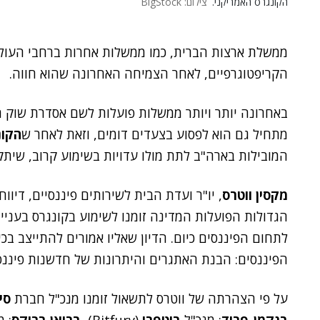
הקונגרס האמריקני.
צילום: BigStock
ממשלת ארצות הברית, כמו ממשלות אחרות ברחבי העול
הקריפטוגרפיים, לאחר הצמיחה האחרונה שהוא חווה.
באחרונה יותר ויותר ממשלות פועלות לשם אסדרת שוק 
מתחיל גם הוא לפסוע בצעדים דומים, וזאת לאחר ש
הקונ
המובילות בארה"ב לתת מולו עדויות בשימוע קרוב, שיתקיים בש
מקסין ווטרס
, יו"ר ועדת הבית לשירותים פיננסיים, דיוו
הגדולות הפועלות המדינה זומנו לשימוע בקונגרס בעניין
לתחום הפיננסים כיום. הדיון שאליו אמורים להתייצב בכי
הפיננסים: הבנת האתגרים והיתרונות של חדשנות פיננס
על פי הצהרתה של ווטרס לתשאול זומנו מנכ"ל חברת
סי