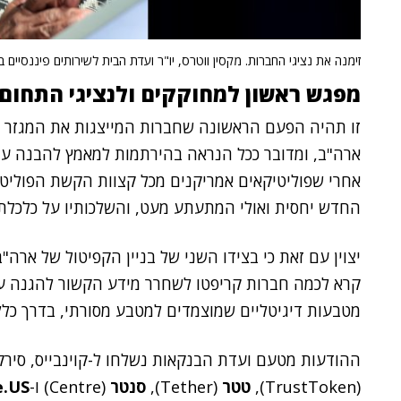
זימנה את נציגי החברות. מקסין ווטרס, יו"ר ועדת הבית לשירותים פיננסיים 
מפגש ראשון למחוקקים ולנציגי התחום –
זו תהיה הפעם הראשונה שחברות המייצגות את המגזר הש
ארה"ב, ומדובר ככל הנראה בהירתמות למאמץ להבנה עמ
אחרי שפוליטיקאים אמריקנים מכל קצוות הקשת הפוליטי
החדש יחסית ואולי המתעתע מעט, והשלכותיו על כלכלת
יצוין עם זאת כי בצידו השני של בניין הקפיטול של ארה"
מטבעות דיגיטליים שמוצמדים למטבע מסורתי, בדרך כלל 
ההודעות מטעם ועדת הבנקאות נשלחו ל-קוינבייס, סירק
(TrustToken),
טטר
(Tether),
סנטר
(Centre) ו-
e.US