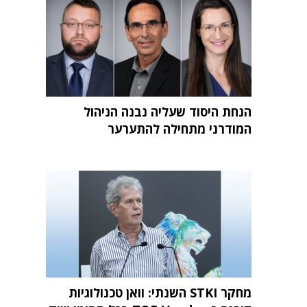
הנחת היסוד שעליה נבנה הניהול
המודרני מתחילה להתערער
מחקר STKI השנתי: וואן טכנולוגיות