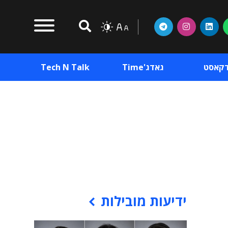
דקאסט
גאדג'Time
Tech N Talk
וכן פרסומי
תוכן פרסומי
וכן פרסומי
ידיעות מובילות