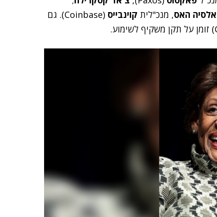
מנכ"ל
פאקסוס
(Paxos),
צ'אד קסקרילה
;
אלסיה האס
, מנכ"לית
קוינבייס
(Coinbase). גם