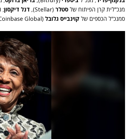
בנקמן-פריד
; מנכ"ל
ביטפרי
(Bitfury),
בריאן ברוקס
; 
מנכ"לית קרן הפיתוח של
סטלר
(Stellar),
דנל דיקסון
; ו
סמנכ"ל הכספים של
קוינבייס גלובל
(Coinbase Global) זומן על תקן משקיף לשימוע.