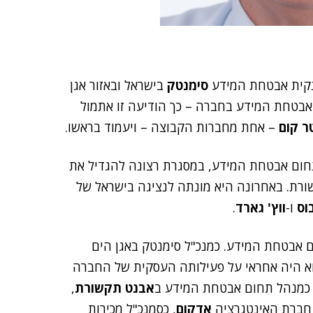
ענקית אבטחת המידע
סימנטק
בישראל ובאזור אגן
בטחת המידע בחברה – כך הודיעה זו אתמול
ר קום
– אחת מחברות הקבוצה – ויעמוד בראשו.
ום אבטחת המידע, במסגרת רצונה להגדיל את
רת. באחרונה היא מונתה לנציגה בישראל של
וס
ו-
ווץ' גארד
.
ולם אבטחת המידע. כמנכ"ל סימנטק באגן הים
תפקיד שבו כיהן בין השנים 2009 ל-2017 – הוא היה אחראי על פעילותה העסקית של החברה
ימש כמנהל תחום אבטחת המידע ב
אבנט תקשורת
,
 חברת האינטגרציה
אדקום
, כסמנכ"ל מכירות