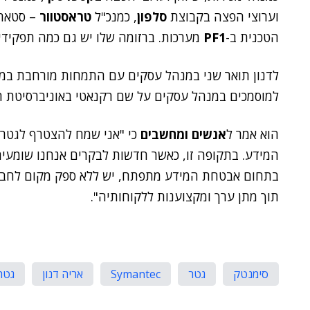
וערוצי הפצה בקבוצת
סלפון
, כמנכ"ל
טראסטוור
– סטארט
הטכנית ב-
PF1
מערכות. ברזומה שלו יש גם כמה תפקידי
לדנון תואר שני במנהל עסקים עם התמחות מורחבת במ
למוסמכים במנהל עסקים על שם רקנאטי באוניברסיטת ת
הוא אמר ל
אנשים ומחשבים
כי "אני שמח להצטרף לגטר
המידע. בתקופה זו, כאשר חדשות לבקרים אנחנו שומעים
בתחום אבטחת המידע מתפתח, יש ללא ספק מקום לחברה
תוך מתן ערך ומקצוענות ללקוחותיה".
סימנטק
גטר
Symantec
אריה דנון
גטר