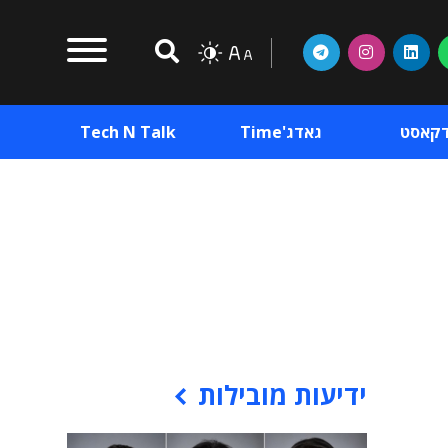
דקאסט
גאדג'Time
Tech N Talk
וכן פרסומי
תוכן פרסומי
וכן פרסומי
ידיעות מובילות