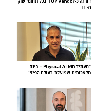
דורגה כ-TOP Vendor בכל תחומי שוק
ה-IT
"העתיד הוא Physical AI – בינה
מלאכותית שפועלת בעולם הפיזי"