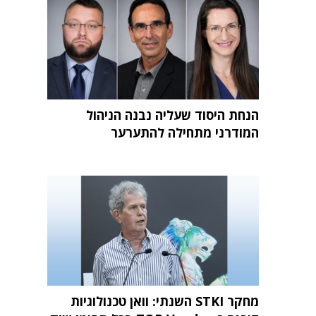
הנחת היסוד שעליה נבנה הניהול
המודרני מתחילה להתערער
מחקר STKI השנתי: וואן טכנולוגיות