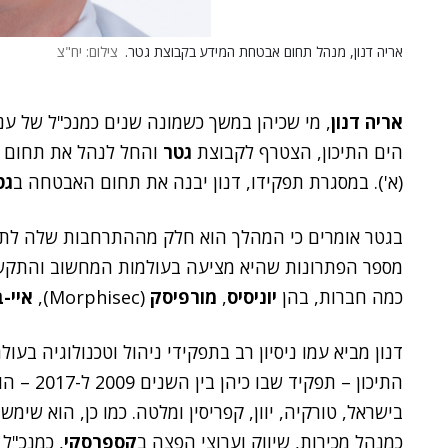
אריה דנון, מנהל תחום אבטחת המידע בקבוצת גטר.
צילום: יח"צ
אריה דנון
, מי שכיהן במשך כשמונה שנים כמנכ"ל של 
הים התיכון, הצטרף לקבוצת
גטר
והחל לנהל את תחום א
(א'). במסגרת תפקידו, דנון יבנה את תחום האבטחה ב
גט
בגטר אומרים כי המהלך הוא חלק מההתרחבות שלה לתח
מספר הפתרונות שהיא מציעה בעולמות המחשוב והתקשו
כמה חברות, בהן
יוניסיס
,
מורפיסק
(Morphisec),
איי-ב
דנון מביא עמו ניסיון רב בתפקידי ניהול וטכנולוגיה בע
התיכון – 
בישראל, טורקיה, יוון, קפריסין ומלטה. כמו כן, הוא ש
כמנהל מכירות, שיווק וערוצי הפצה ב
קספרסקי
, כמנכ"ל