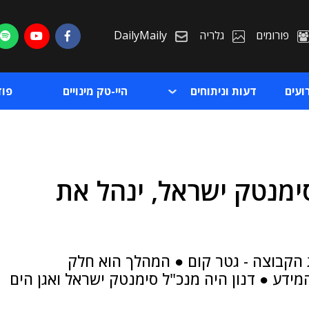
פורומים
גלריה
DailyMaily
ועים
דעות וניתוחים
היי-טק מינויים
פו
ימנטק ישראל, ינהל את
ת
ת
 הקבוצה - גטר קום ● המהלך הוא חלק
ע ● דנון היה מנכ"ל סימנטק ישראל ואגן הים