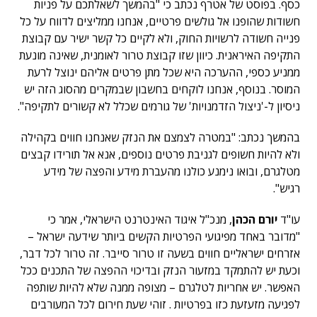
כסף. בפוסט של אטרף נכתב כי "בהמשך לשאלתכם על פניות
חשודות שהופנו אל גולשים פרטיים, אנחנו ממליצים לדווח על כל
פנייה חשודה לרשויות החוק, ולא לקיים כל קשר ישיר עם קבוצת
התקיפה האיראנית. כיוון שזו קבוצת טרור לאומנית, שאינה מונעת
ממניע כספי, ההערכה היא שכל מתן פרטים אליהם ינוצל לרעת
המוסר. בנוסף, אנחנו לוקחים בחשבון שבמקרים מהסוג הזה יש
ניסיון ל-'ניצול הזדמנויות' של גורמים שכלל לא קשורים לתקיפה".
בהמשך נכתב: "במטרה לצמצם את הנזק שאנחנו חווים בקהילה
ולא להיות חשופים לגניבת פרטים נוספים, אנא אל תורידו קבצים
מטלגרם, ובואו נימנע כולנו מהעברת מידע והפצה של מידע
רגיש".
עו"ד
יורם הכהן
, מנכ"ל איגוד האינטרנט הישראלי, אמר כי
"מדובר באחד מפיגועי הפרטיות הקשים ביותר שידעה ישראל –
אזרחים ישראליים חווים בשעה זו טרור סייבר. זה טרור לכל דבר,
וכעת יש להתמקד במזעור הנזק ובדיכוי ההפצה של התכנים ככל
האפשר. יש אחריות לטלגרם – מצופה ממנה שלא להיות שותפה
לפגיעה מזעזעת כזו בפרטיות . זוהי שעת חירום לכל המעורבים