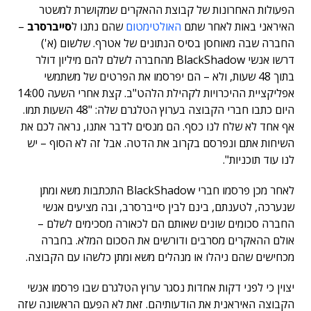
הפעולות האחרונות של קבוצת ההאקרים שמקושרת למשטר
האיראני באות לאחר שתם
האולטימטום
שהם נתנו ל
סייברסרב
–
החברה שבה מאוחסן בסיס הנתונים של אטרף. שלשום (א')
דרשו אנשי BlackShadow מהחברה לשלם להם מיליון דולר
בתוך 48 שעות, ולא – הם יפרסמו את הפרטים של משתמשי
אפליקציית ההיכרויות לקהילת הלהט"ב. קצת אחרי השעה 14:00
היום כתבו חברי הקבוצה בערוץ הטלגרם שלה: "48 השעות תמו.
אף אחד לא שלח לנו כסף. הם מנסים לדבר אתנו, נראה לכם את
השיחות אתם ונפרסם בקרוב את הדטה. אבל זה לא הסוף – יש
לנו עוד תוכניות".
לאחר מכן פרסמו חברי BlackShadow התכתבות משא ומתן
שנערכה, לטענתם, בינם לבין סייברסרב, ובה מציעים אנשי
החברה סכומים שונים שאותם הם לכאורה מסכימים לשלם –
אולם ההאקרים מסרבים ודורשים את הסכום המלא. בחברה
מכחישים שהם ניהלו או מנהלים משא ומתן כלשהו עם הקבוצה.
יצוין כי לפני דקות אחדות נסגר ערוץ הטלגרם שבו פרסמו אנשי
הקבוצה האיראנית את הודעותיהם. זאת לא הפעם הראשונה שזה