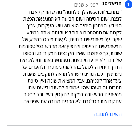
הריאליסט
לפני 5 שנים
"בתחבולות תעשה לך מלחמה" מה שהודלף אבוד
לנצח, שום חסימה ושום תביעה לא תמנע את הפצת
המידע. הפתרון היחיד הוא טשטוש העקבות, צריך
לקחת את המסמכים שהודלפו ולזהם אותם במידע
שקרי על משתמשים בדויים, לעשות מיקס במידע של
המשתמשים הקיימים ולהפיץ זאת מחדש בפלטפורמות
שונות, כך שיחשבו שאלו הקבצים המקוריים, ובסופו
של דבר לא יידעו מי באמת משתמש באתר ומי לא. זאת
הדרך היחידה לטפל בהדלפות מסוג זה ולהערים על
מערימיך, ככה מדינת ישראל תראה לתוקפים שאנחנו
צעד אחד לפניהם. אבל המציאות שונה ואין טיפת
תחכום זה משהו שהיו אמורים לחשוב וליישם אותו
מהשנייה הראשונה במקום להקטין ראש ורק לסגור
את קבוצות הטלגרם. לא מכבים מדורה עם שפריצר.
השיבו לתגובה
תוכן פרסומי