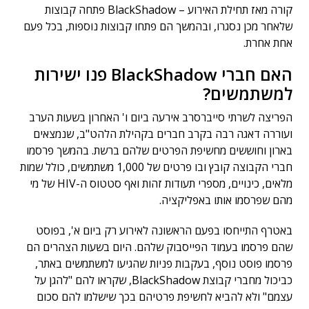
קורה מאז תחילת האירוע – BlackShadow פתחה קבוצות
שלאחר מכן נסגרו, ובהמשך הם פתחו קבוצות נוספות, בכל פעם
אחת אחרת.
האם חברי BlackShadow פנו ישירות
למשתמשים?
הפריצה לשרתי סייברסרב אירעה ביום ו' האחרון בשעות הערב
ועוררה דאגה רבה בקרב חברים בקהילת הלהט"ב, שנמצאים
בארון וחוששים מחשיפת הפרטים שלהם ברשת. בהמשך פרסמו
חברי הקבוצה קובץ ובו פרטים של 1,000 משתמשים, כולל שמות
מלאים, כינויים, מספרי תעודות זהות ואף סטטוס ה-HIV של מי
מהם שפרסמו אותו באפליקציה.
באטרף התייחסו בפעם הראשונה לאירוע רק ביום א', בפוסט
שהם פרסמו בעמוד הפייסבוק שלהם. היום בשעות הצהרים הם
פרסמו פוסט נוסף, בעקבות פניות שהגיעו למשתמשים באתר,
כביכול מחברי קבוצת BlackShadow, שקראו להם "להגן על
עצמם" ולא להביא לחשיפת פרטיהם בכך שישלמו להם סכום