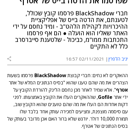
שפרסמו את הדטה בייס של אטרף
חברי BlackShadow פרסמו קובץ שכולל,
לטענתם, את הדטה בייס של אפליקציית
ההיכרויות לקהילת הלהט"ב - ומיד נחסם על ידי
האתר שאליו הוא הועלה ● הם אף פרסמו
התכתבות ממו"מ, כביכול - שלטענת סייברסרב
כלל לא התקיים
יניב הלפרין
02/11/2021 16:57
ההאקרים לא נחים: חברי קבוצת
BlackShadow
פרסמו בשעות
הצהרים את מה שהם טענו שהוא "בסיס הנתונים המלא של אתר
אטרף
". אלא שמיד לאחר מכן נחסם הלינק להורדת הקובץ על
ידי אתר
Gofile
, שההאקרים העלו את הקובץ באמצעותו. לפני
דקות אחדות הם העלו את מה שהם טוענים שהוא הקובץ שוב,
עם סיסמה מוצפנת, ומציעים למכירה עותק אחד בלבד שלו
תמורת 10,000 דולר. יודגש שלא ברור האם אכן מדובר בעותק של
בסיס הנתונים של אטרף.