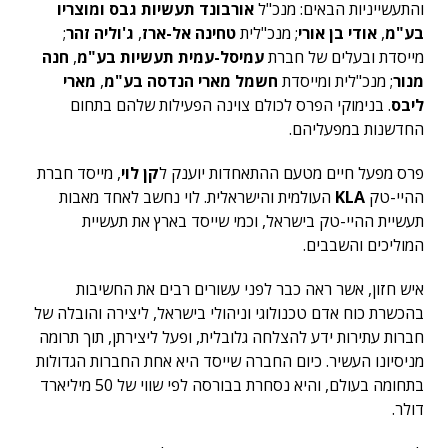
והתעשייניות הבאים: מנכ"ל
אורבונד תעשיות גבס ומוצריו
בע"מ
,
אודי בן אורי
; מנכ"לית
טחינה אל-ארז
,
ג'וליה זהר
;
מייסדת ובעלים של חברת
עמיסל-עמית תעשיות בע"מ
,
חנה
מנור
; מנכ"לית ומייסדת
חשמל מארי הנדסה בע"מ
,
מארי
ליבס
. בנימוקי הפרס לכולם צוינה הפעילות שלהם בתחום
החדשנות במפעליהם.
פרס מפעל חיים מטעם ההתאחדות יוענק ל
קן לוי
, מייסד חברת
ההיי-טק
KLA
העולמית והישראלית. לוי נחשב לאחד מאבות
תעשיית ההיי-טק בישראל, וכמי שייסד בארץ את תעשיית
המוליכים והשבבים.
איש חזון, אשר ראה כבר לפני עשורים רבים את החשיבות
בהכשרת כוח אדם טכנולוגי וניהולי בישראל, ליצירה והובלה של
חברות עתירות ידע להצלחה גלובלית, ופעל ליצירתן, תוך תרומה
מניסיונו העשיר. כיום החברה שייסד היא אחת החברות הגדולות
בתחומה בעולם, והיא נסחרת בבורסה לפי שווי של 50 מיליארד
דולר.