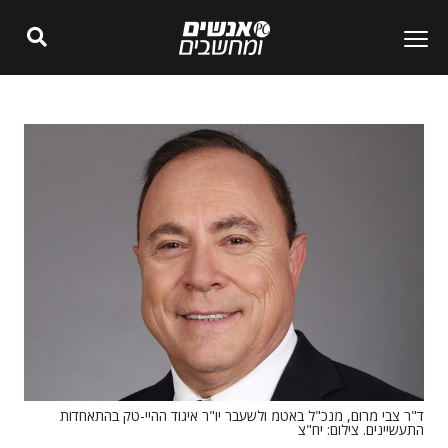
ד"ר צבי מרום, מנכ"ל באטמ ולשעבר יו"ר איגוד ההיי-טק בהתאחדות
התעשיינים. צילום: יח"צ