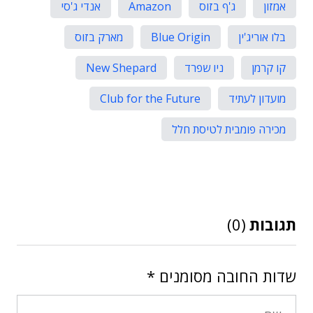
אמזון
ג'ף בזוס
Amazon
אנדי ג'סי
בלו אוריג'ין
Blue Origin
מארק בזוס
קו קרמן
ניו שפרד
New Shepard
מועדון לעתיד
Club for the Future
מכירה פומבית לטיסת חלל
תגובות
(0)
שדות החובה מסומנים
*