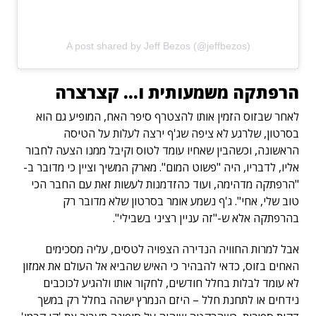
A post shared by Jeff Bezos (@jeffbezos)
הרפתקה משמעותית ו… קצרצרה
לאחר שבזוס הזמין אותו להצטרף סיפר האח, המופיע גם הוא
בסרטון, שלרגע לא ציפה שג'ף ירצה לעלות על הטיסה
הראשונה, וכשהבין שאחיו עומד לטוס וקיבל ממנו הצעה לחבור
אליו, לדבריו, היה "פשוט המום". מארק המשיך וציין כי מדובר ב-
"הרפתקה מדהימה, ועוד כהזדמנות לעשות זאת עם החבר הכי
טוב שלי, אחי". ג'ף נשמע אומר בסרטון שלא מדובר רק
בהרפתקה אלא ש-"זה עניין רציני בשבילי".
אבל למרות החוויה הנדירה הצפויה לטסים, עליה מסכימים
האחים בזוס, כדאי להבהיר כי האיש שהביא אל העולם את אמזון
לא עומד לבלות בחלל חודשים, לחקור אותו ולהגיע לכוכבים
נידחים או לתחנת חלל – היזם הנמרץ ישהה בחלל רק במשך