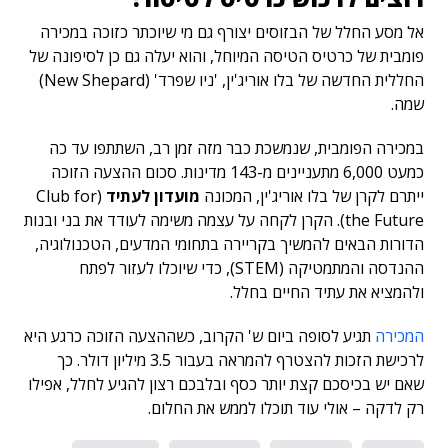
אל מסע החלל של הבזוסים יצורף גם מי שיוכתר כזוכה במכירה
פומבית של כרטיס הטיסה המיוחל, והוא יעלה גם כן לסיפונה של
החללית החדשה של בלו אוריג'ין, 'ניו שפרד' (New Shepard)
שמה.
במכירה הפומבית, שנמשכת כבר מזה זמן רב, השתתפו עד כה
כמעט 6,000 מתעניינים מ-143 מדינות. סכום ההצעה הזוכה
ייתרם לקרן של בלו אוריג'ין, המכונה
מועדון לעתיד
(Club for
the Future). הקרן לקחה על עצמה משימה לעודד את בני ובנות
הדורות הבאים להמשיך בקריירה בתחומי המדעים, הטכנולוגיה,
ההנדסה והמתמטיקה (STEM), כדי שיוכלו לעזור לפתח
ולהמציא את עתיד החיים בחלל.
המכירה
תגיע לסופה ביום ש' הקרוב, כשההצעה הזוכה כרגע היא
לרכישת הזכות להצטרף להמראה בעבור 3.5 מיליון דולר. כך
שאם יש בכיסכם קצת יותר כסף ובלבכם רצון להגיע לחלל, אפילו
רק לדקה – אולי עוד תוכלו לממש את החלום.