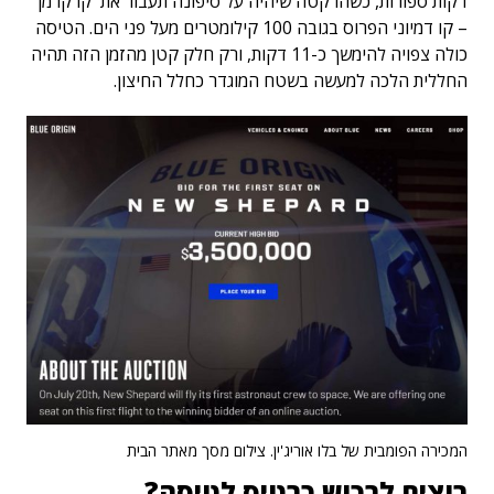
דקות ספורות, כשהרקטה שיהיה על סיפונה תעבור את 'קו קרמן'
– קו דמיוני הפרוס בגובה 100 קילומטרים מעל פני הים. הטיסה
כולה צפויה להימשך כ-11 דקות, ורק חלק קטן מהזמן הזה תהיה
החללית הלכה למעשה בשטח המוגדר כחלל החיצון.
המכירה הפומבית של בלו אוריג'ין. צילום מסך מאתר הבית
רוצים לרכוש כרטיס לטיסה?