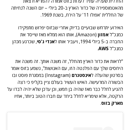
החללית שעליה עתיד לעלות בזוס אמורה להמריא ולצאת
מהאטמוספירה של כדור הארץ ב-20 ביולי – יום השנה לנחיתה
של החללית 'אפולו 11' על הירח, בשנת 1969.
האירוע יתרחש שבועיים בדיוק אחרי שבזוס יפרוש מתפקידו
כמנכ"ל
אמזון
(Amazon), אותו הוא ממלא מאז שייסד את
החברה ב-5 ביולי 1994, ויעביר אותו ל
אנדי ג'סי
, שכרגע מכהן
כמנכ"ל
AWS
.
"לראות את כדור הארץ מהחלל, זה משנה אותך. זה משנה את
היחסים שלך עם הפלנטה הזו, עם האנושות", נשמע בזוס אומר
בסרטון שהעלה ל
אינסטגרם
(Instagram) במסגרת פוסט ובו
הבשורה המרעישה. האיש העשיר בעולם ציין בקליפ כי רצה
להגיע לחלל כבר מאז שהיה בן חמש, וכן עדכן שלא יהיה לבדו על
הרקטה, אלא שימריא לחלל ביחד עם חברו הטוב ביותר, אחיו
מארק בזוס
.