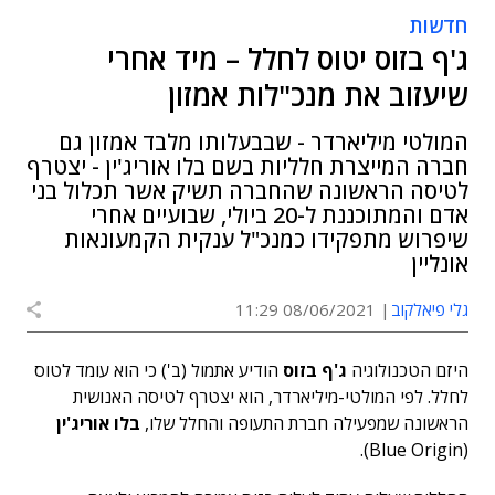
חדשות
ג'ף בזוס יטוס לחלל – מיד אחרי
שיעזוב את מנכ"לות אמזון
המולטי מיליארדר - שבבעלותו מלבד אמזון גם
חברה המייצרת חלליות בשם בלו אוריג'ין - יצטרף
לטיסה הראשונה שהחברה תשיק אשר תכלול בני
אדם והמתוכננת ל-20 ביולי, שבועיים אחרי
שיפרוש מתפקידו כמנכ"ל ענקית הקמעונאות
אונליין
גלי פיאלקוב
08/06/2021 11:29
היזם הטכנולוגיה
ג'ף בזוס
הודיע ​אתמול (ב') כי הוא עומד לטוס
לחלל. לפי המולטי-מיליארדר, הוא יצטרף לטיסה האנושית
הראשונה שמפעילה חברת התעופה והחלל שלו,
בלו אוריג'ין
(Blue Origin).