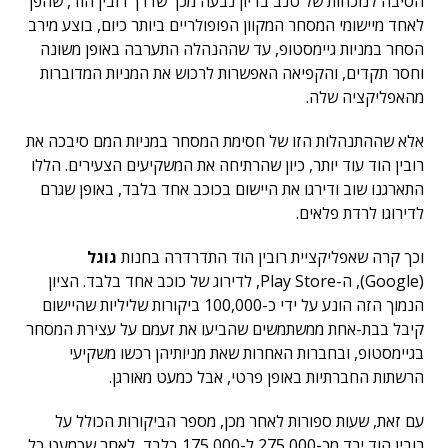
הסיבה לנוכחות של טנב בדיון נבעה מכך שדרך
רובין הוד, שהפך
לאחד מיישומי המסחר המקוון הפופולריים ביותר כיום, בוצע מירב
הסחר במניות גיימסטופ, עד שההנהלה התערבה באופן משונה
וחסר תקדים, והקפיאה האפשרות לרכוש את המניות המדוברות
מהאפליקציה שלה.
אלא שההתנהלות הזו של חסימת המסחר במניות המם סיבכה את
רובין הוד עוד יותר, כיון שהרתיחה את המשקיעים הצעירים. הללו
התארגנו שוב ודירגו את היישום בכוכב אחד בלבד, באופן שגרם
לדירוגו לרדת פלאים.
וכך קרה שאפליקציית רובין הוד התדרדרה בחנות
גוגל
(Google), ה-Play Store, לדירוג של כוכב אחד
בלבד. הציון
הנמוך הזה הונע על ידי כ-100,000 ביקורות שליליות שהיישום
קיבל בבת-אחת ממשתמשים שהביעו את זעמם על עצירת המסחר
בגיימסטופ, ובחברות האחרות שאת מניותיהן רכשו משקיעי
הרשתות החברתיות באופן פרטי, אבל כמעט מאורגן.
עם זאת, שעות ספורות לאחר מכן, מספר הביקורות הכולל על
רובין הוד ירד מכ-275,000 ל-175,000 בלבד, לאחר שכמעט כל