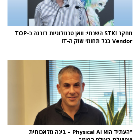
מחקר STKI השנתי: וואן טכנולוגיות דורגה כ-TOP
Vendor בכל תחומי שוק ה-IT
"העתיד הוא Physical AI – בינה מלאכותית
שפועלת בעולם הפיזי"