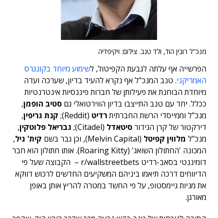
מנכ"ל רובין הוד, ולד טנב. צילום: ויקיפדיה
הפרשייה אף עלתה לגבעת הקפיטול, ל
שימוע מיוחד בקונגרס
האמריקני
.
טנב המנכ"ל אף נקרא להעיד בדיון, שערכה ועדה
מיוחדת הבוחנת את פעילותן של חברות פיננסיות אינטרנטיות
ככלל.
יחד עם טנב התייצבו בדיון הווירטואלי גם
סטיב הופמן
,
מנכ"ל וממייסדי הרשת החברתית
רדיט
(Reddit);
קנת גריפין
,
דירקטור של קרן הגידור
סיטאדל
(Citadel);
גבריאל פלוטקין
,
מנכ"ל
מלווין קפיטל
(Melvin Capital), וכן גבר בשם
קית' גיל
,
המכונה 'החתולון השואג' (Roaring Kitty). אותו חתולון הוא
חבר
דומיננטי בסאב-רדיט r/wallstreetbets – הקבוצה שעל פי
הדיווחים דרכה תיאמו ביניהם המשקיעים החדשים לרכוש דווקא
את מניות גיימסטופ, על פי החשד במטרה להריץ אותן באופן
מאורגן.