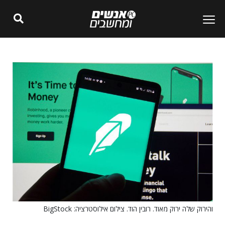
והירוק שלה ירוק מאוד. רובין הוד. צילום אילוסטרציה: BigStock