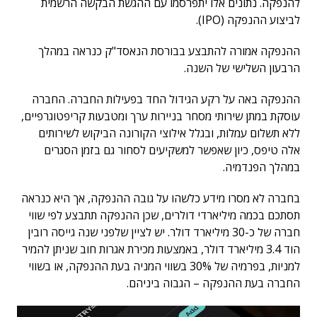
להנפקה. נתונים אלו יתפרסמו עם ההגשת הבקשה הרשמית
לביצוע ההנפקה (IPO).
ההנפקה אמורה להתבצע בבורסת הנאסד"ק כנראה במהלך
הרבעון השלישי של השנה.
ההנפקה באה על רקע הגידול החד בפעילות החברה. החברה
עוסקת במתן שירותי מסחר בניירות ערך ומטבעות קריפטוגרפיים,
ללא תשלום עמלות, ובגלל אילוצי הקורונה הביקוש לשירותים
אלה טיפס, כיון שאפשר למשקיעים לסחור גם בזמן הסגרים
במהלך הפנדמיה.
בחברה לא מסרו מידע כלשהו על גובה ההנפקה, אך היא כנראה
תסתכם בכמה מיליארדי דולרים, שכן ההנפקה תתבצע לפי שווי
חברה של כ-30 מיליארד דולר. יש לציין שלפני שנה גייסה רובין
הוד 3.4 מיליארד דולר, באמצעות מכירת אגרות חוב שניתן להמיר
למניות, בפרמיה של 30% בשווי המניה בעת ההנפקה, או בשווי
החברה בעת ההנפקה – הגבוה ביניהם.