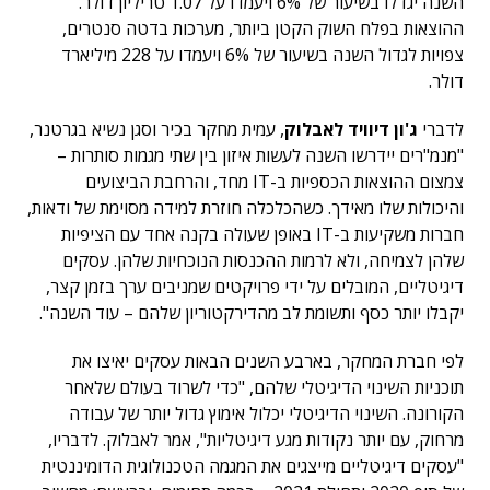
השנה יגדלו בשיעור של 6% ויעמדו על 1.07 טריליון דולר.
ההוצאות בפלח השוק הקטן ביותר, מערכות בדטה סנטרים,
צפויות לגדול השנה בשיעור של 6% ויעמדו על 228 מיליארד
דולר.
לדברי
ג'ון דיוויד לאבלוק
, עמית מחקר בכיר וסגן נשיא בגרטנר,
"מנמ"רים יידרשו השנה לעשות איזון בין שתי מגמות סותרות –
צמצום ההוצאות הכספיות ב-IT מחד, והרחבת הביצועים
והיכולות שלו מאידך. כשהכלכלה חוזרת למידה מסוימת של ודאות,
חברות משקיעות ב-IT באופן שעולה בקנה אחד עם הציפיות
שלהן לצמיחה, ולא לרמות ההכנסות הנוכחיות שלהן. עסקים
דיגיטליים, המובלים על ידי פרויקטים שמניבים ערך בזמן קצר,
יקבלו יותר כסף ותשומת לב מהדירקטוריון שלהם – עוד השנה".
לפי חברת המחקר, בארבע השנים הבאות עסקים יאיצו את
תוכניות השינוי הדיגיטלי שלהם, "כדי לשרוד בעולם שלאחר
הקורונה. השינוי הדיגיטלי יכלול אימוץ גדול יותר של עבודה
מרחוק, עם יותר נקודות מגע דיגיטליות", אמר לאבלוק. לדבריו,
"עסקים דיגיטליים מייצגים את המגמה הטכנולוגית הדומיננטית