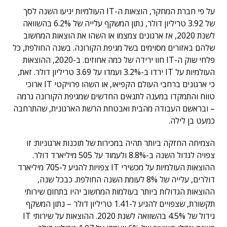
על פי חברת המחקר, הוצאות ה-IT העולמיות יגיעו השנה לסך
של 3.92 טריליון דולר, נתון המשקף עלייה של 6.2% בהשוואה
לשנת 2020, אז ארגונים צמצמו או השהו את הוצאות המחשוב
שלהם באזורים מסוימים בשל מגיפת הקורונה. בשנה החולפת, כל
פלחי שוק ה-IT חוו ירידה של כמה אחוזים. ב-2020, ההוצאות
העולמיות על IT ירדו ב-3.2% ועמדו על 3.69 טריליון דולר. זאת,
כי ארגונים ברחבי העולם הקפיאו, או השהו פרויקטי IT ארוכי
טווח והתמקדו במענה לתנאים החדשים שמגיפת הקורונה גרמה
– ובראשם העבודה מהבית ואבטחת הרשת הארגונית, שהתרחבה
כמעט בן לילה.
הצמיחה החזקה ביותר תהיה במכירות של תוכנות ארגוניות: זו
צפויה לגדול השנה ב-8.8% ולעמוד על 505 מיליארד דולר.
ההוצאות העולמיות על מכשירי IT צפויות להגיע ל-705 מיליארד
דולרים, עלייה של 8% לעומת השנה החולפת. כבכל שנה,
ההוצאות הגדולות ביותר בעולמות המחשוב יהיו בתחום שירותי
תקשורת, שצפויים להגיע ל-1.41 טריליון דולר – נתון המשקף
גידול של 4.5% בהשוואה לשנת 2020. ההוצאות על שירותי IT