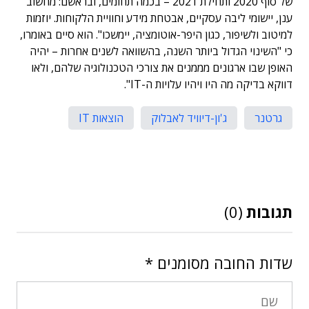
של סוף 2020 ותחילת 2021 – בכמה תחומים, ובראשם: מחשוב
ענן, יישומי ליבה עסקיים, אבטחת מידע וחוויית הלקוחות. יוזמות
למיטוב ולשיפור, כגון היפר-אוטומציה, יימשכו". הוא סיים באומרו,
כי "השינוי הגדול ביותר השנה, בהשוואה לשנים אחרות – יהיה
האופן שבו ארגונים מממנים את צורכי הטכנולוגיה שלהם, ולאו
דווקא בדיקה מה היו ויהיו עלויות ה-IT".
גרטנר
ג'ון-דיוויד לאבלוק
הוצאות IT
תגובות
(0)
שדות החובה מסומנים
*