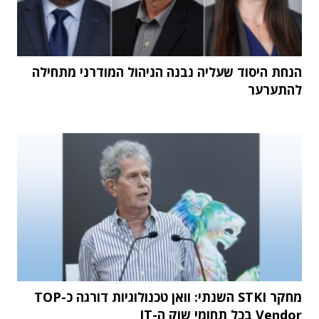
הנחת היסוד שעליה נבנה הניהול המודרני מתחילה
להתערער
מחקר STKI השנתי: וואן טכנולוגיות דורגה כ-TOP
Vendor בכל תחומי שוק ה-IT