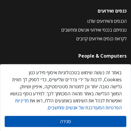
כנסים ואירועים
הכנסים והאירועים שלנו
נצפיתם בכנסי ואירועי אנשים ומחשבים
לקראת כנסים ואירועים קרובים
People & Computers
About Us
באתר זה נעשה שימוש בטכנולוגיות איסוף מידע כגון
Privacy Policy
Cookies, לרבות על ידי צדדים שלישיים, כדי לספק לך חווית
Contact Us
גלישה טובה יותר וכן למטרות סטטיסטיקה, איפיון ושיווק.
Our Events
המשך הגלישה באתר מהווה הסכמתך לכך. למידע נוסף בנושא
ואפשרות לנהל את השימוש באמצעים הללו, ראו את
מדיניות
הפרטיות המעודכנת של אנשים ומחשבים
.
אנשים ומחשבים © 2026 – כל הזכויות שמורות
סגירה
Created by