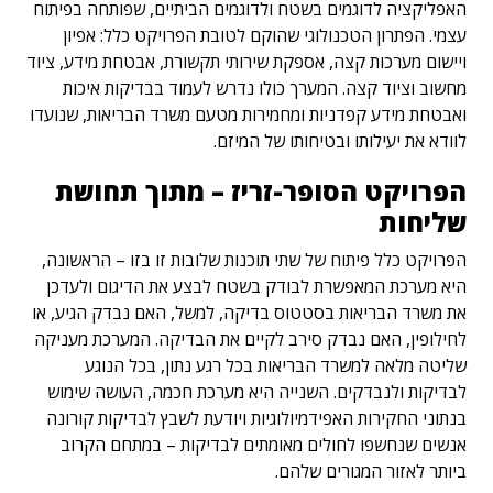
האפליקציה לדוגמים בשטח ולדוגמים הביתיים, שפותחה בפיתוח
עצמי. הפתרון הטכנולוגי שהוקם לטובת הפרויקט כלל: אפיון
ויישום מערכות קצה, אספקת שירותי תקשורת, אבטחת מידע, ציוד
מחשוב וציוד קצה. המערך כולו נדרש לעמוד בבדיקות איכות
ואבטחת מידע קפדניות ומחמירות מטעם משרד הבריאות, שנועדו
לוודא את יעילותו ובטיחותו של המיזם.
הפרויקט הסופר-זריז – מתוך תחושת
שליחות
הפרויקט כלל פיתוח של שתי תוכנות שלובות זו בזו – הראשונה,
היא מערכת המאפשרת לבודק בשטח לבצע את הדיגום ולעדכן
את משרד הבריאות בסטטוס בדיקה, למשל, האם נבדק הגיע, או
לחילופין, האם נבדק סירב לקיים את הבדיקה. המערכת מעניקה
שליטה מלאה למשרד הבריאות בכל רגע נתון, בכל הנוגע
לבדיקות ולנבדקים. השנייה היא מערכת חכמה, העושה שימוש
בנתוני החקירות האפידמיולוגיות ויודעת לשבץ לבדיקות קורונה
אנשים שנחשפו לחולים מאומתים לבדיקות – במתחם הקרוב
ביותר לאזור המגורים שלהם.