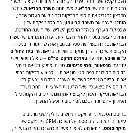
מעט רקע: כאשר החל משבר הקורונה, האחריות לטיפול במערך
הדגימות הייתה של
מד"א
, שפעל תחת
משרד הבריאות
. כחלק
מהרצון להגדיל את היקפי הבדיקות ולהוזיל את העלות שלהן,
הוחלט לצרף את
משרד הביטחון
, בהובלת מפקדת אלון
שבפיקוד העורף. במהלך הרבעון השלישי של השנה החולפת,
הוחלט לצאת במכרז להוזלת הבדיקות. ועדת המכרזים של משרד
הבריאות בחרה בשלושה ספקים, מבין אלה שהתמודדו במכרז.
הקבוצות שזכו הן: קרן מחקרים ושירותי בריאות של
בית החולים
ע"ש שיבא
, יחד עם
טארגט מרקט
;
טר"ם
– טיפול רפואי מיידי,
יחד עם
מנפאוור
; ו
פמי פרימיום
. טר"ם ופמי קיבלו את ביצוע
בדיקות הקורונה בפרויקט 'מגן אבות' – לביצוע בדיקות בבתי
אבות ובדיור מוגן לגיל השלישי. טארגט מרקט ושיבא קיבלו
לידיהם את ביצוע כל שאר הדגימות הארציות – תחת משרד
הבריאות ופיקוד העורף. קבוצת אמן מונתה לטובת הקמת כלל
הפתרון – לפיתוח הטכנולוגי לטובת תפעול המערך.
בהיבט הטכנולוגי, פרויקט המחשוב נחלק לשני מרכיבים
עיקריים. האחד, התבססות על מערכת CRM דיינמיקס של
מיקרוסופט
, והתאמתה לאופי הפעילות כמערכת הליבה. ועליה,