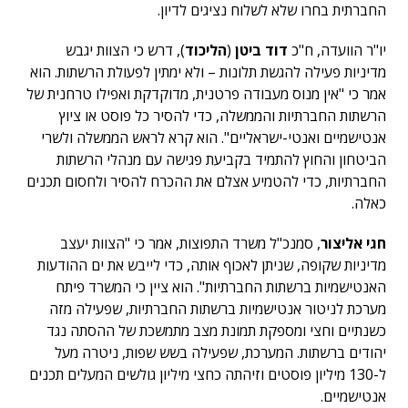
החברתית בחרו שלא לשלוח נציגים לדיון.
יו"ר הוועדה, ח"כ
דוד ביטן
(
הליכוד
), דרש כי הצוות יגבש
מדיניות פעילה להגשת תלונות – ולא ימתין לפעולת הרשתות. הוא
אמר כי "אין מנוס מעבודה פרטנית, מדוקדקת ואפילו טרחנית של
הרשתות החברתיות והממשלה, כדי להסיר כל פוסט או ציוץ
אנטישמיים ואנטי-ישראליים". הוא קרא לראש הממשלה ולשרי
הביטחון והחוץ להתמיד בקביעת פגישה עם מנהלי הרשתות
החברתיות, כדי להטמיע אצלם את ההכרח להסיר ולחסום תכנים
כאלה.
חגי אליצור
, סמנכ"ל משרד התפוצות, אמר כי "הצוות יעצב
מדיניות שקופה, שניתן לאכוף אותה, כדי לייבש את ים ההודעות
האנטישמיות ברשתות החברתיות". הוא ציין כי המשרד פיתח
מערכת לניטור אנטישמיות ברשתות החברתיות, שפעילה מזה
כשנתיים וחצי ומספקת תמונת מצב מתמשכת של ההסתה נגד
יהודים ברשתות. המערכת, שפעילה בשש שפות, ניטרה מעל
ל-130 מיליון פוסטים וזיהתה כחצי מיליון גולשים המעלים תכנים
אנטישמיים.