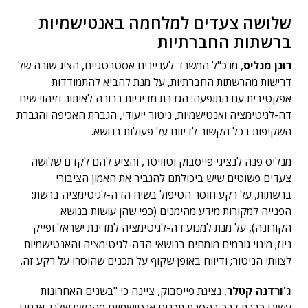
שלושה צעדים למלחמה באנטישמיות
ברשתות החברתיות
רונן מנליס
, מנכ"ל המשרד לעניינים אסטרטגיים, הציג שורה של
דרישות מהרשתות החברתיות, על מנת להביא להתמודדות
אפקטיבית עם התופעה: הגדרת מדיניות ברורה לאיתור וזיהוי שיח
דה-לגיטימציה ואנטישמיות, ניטור ייעודי, הגברת האכיפה והגברת
השקיפות בכל הקשור לדיווח על פעולות בנושא.
מנליס פנה לנציגי פייסבוק וטוויטר, והציע להם לקדם שלושה
צעדים פשוטים שיש ביכולתם להגביר את האמון הציבורי
ברשתות, על רקע חוסר הטיפול בשיח הדה-לגיטימציה ברשת:
הפנייה למקורות מידע מהימנים (כפי שהן עושות בנושא
הקורונה), על מנת למנוע דה-לגיטימציה למדינת ישראל ופייק
ניוז; מינוי גורמים מומחים בנושאי הדה-לגיטימציה והאנטישמיות
לצוותי הניטור; ודיווח באופן שקוף על תכנים שהוסרו על רקע זה.
ג'ורדנה קטלר
, נציגת פייסבוק, ציינה כי "בשנים האחרונות
עשינו כברת דרך בהסרת תכנים אנטישמיים מהרשת שלנו. אנחנו