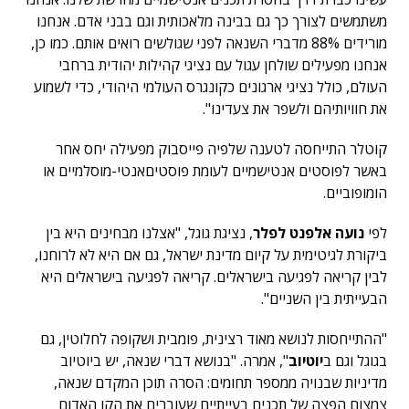
משתמשים לצורך כך גם בבינה מלאכותית וגם בבני אדם. אנחנו
מורידים 88% מדברי השנאה לפני שגולשים רואים אותם. כמו כן,
אנחנו מפעילים שולחן עגול עם נציגי קהילות יהודית ברחבי
העולם, כולל נציגי ארגונים כקונגרס העולמי היהודי, כדי לשמוע
את חוויותיהם ולשפר את צעדינו".
קוטלר התייחסה לטענה שלפיה פייסבוק מפעילה יחס אחר
באשר לפוסטים אנטישמיים לעומת פוסטיםאנטי-מוסלמיים או
הומופוביים.
לפי
נועה אלפנט לפלר
, נציגת גוגל, "אצלנו מבחינים היא בין
ביקורת לגיטימית על קיום מדינת ישראל, גם אם היא לא לרוחנו,
לבין קריאה לפגיעה בישראלים. קריאה לפגיעה בישראלים היא
הבעייתית בין השניים".
"ההתייחסות לנושא מאוד רצינית, פומבית ושקופה לחלוטין, גם
בגוגל וגם ב
יוטיוב
", אמרה. "בנושא דברי שנאה, יש ביוטיוב
מדיניות שבנויה ממספר תחומים: הסרה תוכן המקדם שנאה,
צמצום הפצה של תכנים בעייתיים שעוברים את הקו האדום