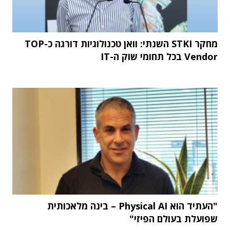
מחקר STKI השנתי: וואן טכנולוגיות דורגה כ-TOP
Vendor בכל תחומי שוק ה-IT
"העתיד הוא Physical AI – בינה מלאכותית
שפועלת בעולם הפיזי"