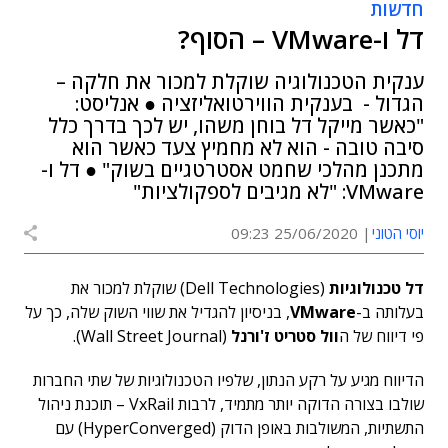
חדשות
דל ו-VMware – הסוף?
ענקית הטכנולוגיה שוקלת למכור את חלקה –
הגדול - בענקית הווירטואליזציה ● אנליסט:
"כאשר מייקל דל בוחן משהו, יש לכך בדרך כלל
סיבה טובה - הוא לא מחמיץ צעד כאשר הוא
מתכנן מהלכי שחמט אסטרטגיים בשוק" ● דל ו-
VMware: "לא מגיבים לספקולציות"
יוסי הטוני
25/06/2020 09:23
דל טכנולוגיות
(Dell Technologies) שוקלת למכור את
בעלותה ב-
VMware
, בניסיון להגדיל את שווי השוק שלה, כך על
פי דיווח של ה
וול סטריט ז'ורנל
(Wall Street Journal).
הדיווח מגיע על רקע הנתון, שלפיו הטכנולוגיות של שתי החברות
שולבו בצורה הדוקה יותר מתמיד, לרבות VxRail – תוכנת ניהול
התשתיות, המשולבות באופן הדוק (HyperConverged) עם