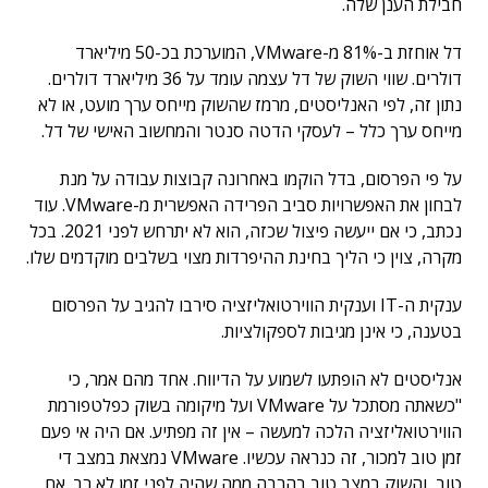
חבילת הענן שלה.
דל אוחזת ב-81% מ-VMware, המוערכת בכ-50 מיליארד
דולרים. שווי השוק של דל עצמה עומד על 36 מיליארד דולרים.
נתון זה, לפי האנליסטים, מרמז שהשוק מייחס ערך מועט, או לא
מייחס ערך כלל – לעסקי הדטה סנטר והמחשוב האישי של דל.
על פי הפרסום, בדל הוקמו באחרונה קבוצות עבודה על מנת
לבחון את האפשרויות סביב הפרידה האפשרית מ-VMware. עוד
נכתב, כי אם ייעשה פיצול שכזה, הוא לא יתרחש לפני 2021. בכל
מקרה, צוין כי הליך בחינת ההיפרדות מצוי בשלבים מוקדמים שלו.
ענקית ה-IT וענקית הווירטואליזציה סירבו להגיב על הפרסום
בטענה, כי אינן מגיבות לספקולציות.
אנליסטים לא הופתעו לשמוע על הדיווח. אחד מהם אמר, כי
"כשאתה מסתכל על VMware ועל מיקומה בשוק כפלטפורמת
הווירטואליזציה הלכה למעשה – אין זה מפתיע. אם היה אי פעם
זמן טוב למכור, זה כנראה עכשיו. VMware נמצאת במצב די
טוב, והשוק במצב טוב בהרבה ממה שהיה לפני זמן לא רב. אם