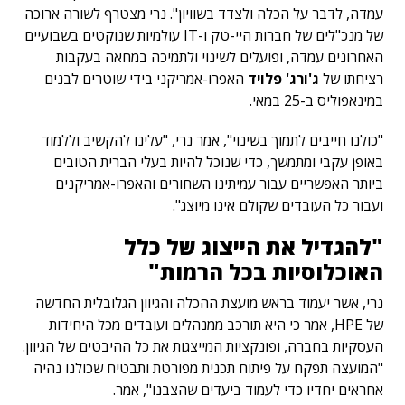
עמדה, לדבר על הכלה ולצדד בשוויון". נרי מצטרף לשורה ארוכה
של מנכ"לים של חברות היי-טק ו-IT עולמיות שנוקטים בשבועיים
האחרונים עמדה, ופועלים לשינוי ולתמיכה במחאה בעקבות
רציחתו של
ג'ורג' פלויד
האפרו-אמריקני בידי שוטרים לבנים
במינאפוליס ב-25 במאי.
"כולנו חייבים לתמוך בשינוי", אמר נרי, "עלינו להקשיב וללמוד
באופן עקבי ומתמשך, כדי שנוכל להיות בעלי הברית הטובים
ביותר האפשריים עבור עמיתינו השחורים והאפרו-אמריקנים
ועבור כל העובדים שקולם אינו מיוצג".
"להגדיל את הייצוג של כלל
האוכלוסיות בכל הרמות"
נרי, אשר יעמוד בראש מועצת ההכלה והגיוון הגלובלית החדשה
של HPE, אמר כי היא תורכב ממנהלים ועובדים מכל היחידות
העסקיות בחברה, ופונקציות המייצגות את כל ההיבטים של הגיוון.
"המועצה תפקח על פיתוח תכנית מפורטת ותבטיח שכולנו נהיה
אחראים יחדיו כדי לעמוד ביעדים שהצבנו", אמר.