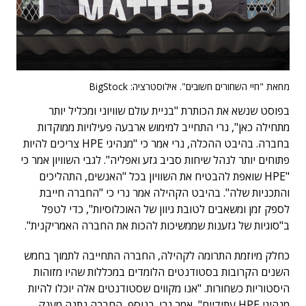
מחאת "חיי השחורים חשובים". אילוסטרציה: BigStock
בפוסט שנשא את הכותרת "בניית עולם שוויוני ומכליל יותר
מתחילה כאן", נרי התחייב למימוש ארבעה פעילויות ממוקדות
בחברה. בהיבט ההכלה, נרי אמר כי "מנהיגי HPE צריכים להיות
פתוחים יותר לנהל שיחות סביב גזע ואפליה". לגבי השוויון אמר כי
"HPE שואפת להבטיח את השוויון בכל "האנשים, התהליכים
והתכניות שלה". בהיבט הקהילה אמר נרי כי "החברה חייבת
לספק זמן ומשאבים לטובת גיוון של האוכלוסיות", כדי לטפל
ב"סוגיות של גזענות שממשיכות להכות את החברה האמריקנית".
כחלק מיוזמת התרומה לקהילה, החברה התחייבה לתמוך בחמש
השנים הקרובות בסטודנטים הלומדים במכללות שהיו מזוהות
היסטוריות כשחורות. "אנו מקווים שסטודנטים אלה יוכלו להיות
מנהיגי HPE עתידיים", אמר נרי. בנוסף, החברה נתנה מענק