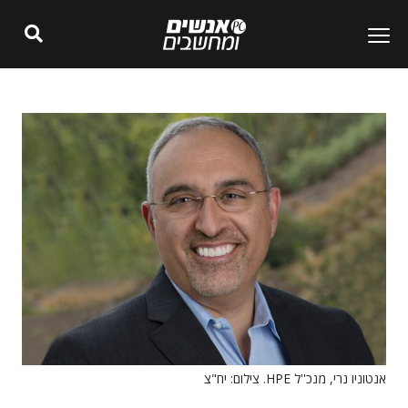
אנטוניו נרי, מנכ''ל HPE. צילום: יח"צ