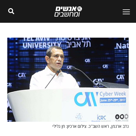
נדב ארגמן, ראש השב''כ. צילום ארכיון: חן גלילי