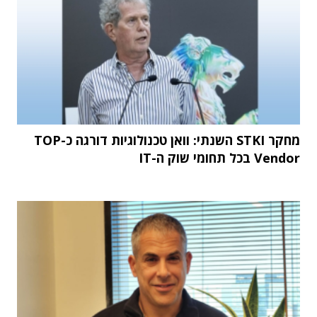
מחקר STKI השנתי: וואן טכנולוגיות דורגה כ-TOP
Vendor בכל תחומי שוק ה-IT