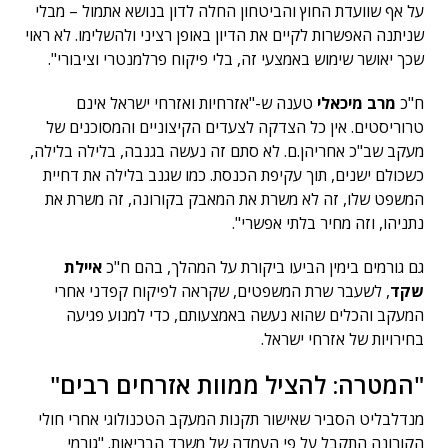
על אף שוועדת החוץ והביטחון החלה לדון בנושא אתמול – מבלי
שניתנה האפשרות לקיים את הדיון באופן רציני ולהשלימו. לא ראוי
שכך יאושר שימוש באמצעי זה, בלי פיקוח פרלמנטרי וציבורי".
ח"כ
מרב מיכאלי
טענה ש-"אזרחיות ואזרחי ישראל אינם
טרוריסטים. אין כל הצדקה לצעדים הקיצוניים והמסוכנים של
מעקב שב"כ אחריהן.ם. לא סתם זה נעשה בגנבה, בלילה בלילה,
כשכולם ישנים, תוך עקיפת הכנסת. כמו שגנב בלילה את דחיית
המשפט שלו, זה לא משרת את המאבק בקורונה, זה משרת את
נתניהו, וזה מחיר בלתי אפשרי".
גם גורמים בימין הביעו ביקורת על המהלך, בהם ח"כ
איילת
שקד
, לשעבר שרת המשפטים, שקראה לפיקוח קפדני אחרי
המעקב והכלים שהוא נעשה באמצעותם, כדי למנוע פגיעה
בחירויות של אזרחי ישראל.
"המטרה: להציל ממוות אזרחים רבים"
מנדלבליט הסביר שאישור תקנות המעקב הטכנולוגי אחרי חולי
הקורונה התקבל על פי העמדה של משרד הבריאות. "גורמי