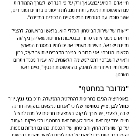
חיי אדם. הסיוע יבוצע אך ורק על פי הנדרש, לצורך התמודדות
עם התפשטות המגפה, ותחת מגבלות וריסונים ברורים ומוגדרים,
אשר סוכמו עם הגורמים המשפטיים הבכירים במדינה".
"ייעודו של שירות הביטחון הכללי הוא, בראש ובראשונה, להציל
חיי אדם מפני איומי טרור, ובנסיבות החריגות שאליהן נקלעה
מדינת ישראל, השירות מעמיד את יכולותיו במסגרת המאמץ
הלאומי הנוכחי. אני סבור כי במצב הדברים שתואר לעיל, נכון
וראוי שהשב"כ יירתם למשימה הלאומית, לא יעמוד מנגד ויתרום
מיכולותיו הייחודיות למאבק בהתפשטות הנגיף", סיים ראש
הארגון.
"מדובר במחטף"
באופוזיציה הגיבו בחריפות להחלטת הממשלה. ח"כ
בני גנץ
, יו"ר
כחול לבן
, צייץ ב
טוויטר
שלו כי "אנחנו נמצאים בתקופה חריגה
שבה, לצערי, יש צורך לנקוט באמצעים חריגים על מנת להציל
חיים. יחד עם זאת, אסור לעשות זאת במחטף ובלי פיקוח. נעמוד
על כך שוועדת החוץ והביטחון של הכנסת, כמו גם ועדות נוספות,
יוקמו כבר היום כדי לפקח על התהליכים ולאשר תקנות נדרשות