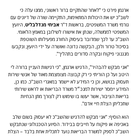
ארגמן פירט כי "לאחר שהתקיים ברור ראשוני, ממנו עלה כי
לשב"כ יש את היכולות המתאימות, התקיימה שורה של דיונים עם
גורמי משרד המשפטים, בראשות ד"ר
אביחי מנדלבליט
, היועץ
המשפטי לממשלה, שנתן את אישורו לשילובן במאמץ הלאומי.
השב"כ ער לכך שמדובר בעיסוק החורג מפעילותו השוטפת
בסיכול טרור ולכן, הבקשה נדונה ואושרה על ידי היועץ, ונקבעו
מנגנוני פיקוח ובקרה סדורים בתהליך".
"אני מבקש להבהיר", הדגיש ארגמן, "כי רגישות העניין ברורה לי
היטב ועל כן הוריתי כי רק קבוצה מצומצמת מאוד של אנשי שירות
תעסוק בנושא, וכן כי המידע לא יישמר במאגרי השב"כ. כמו כן,
המידע יימסר ישירות למנכ״ל משרד הבריאות או לראש שירותי
בריאות הציבור, אשר יעשו בו שימוש רק לצורך מתן הנחיות
שתכליתן הצלת חיי אדם".
הוא הוסיף: "אני מבקש להדגיש שהשב"כ לא יעסוק בשום שלב
באכיפה או פיקוח על חייבים בבידוד. הסיוע הטכנולוגי שנתבקש
השב"כ לספק למשרד הבריאות נועד לתכלית אחת בלבד – הצלת