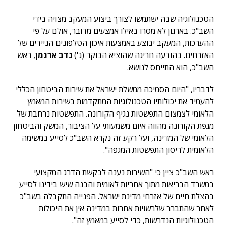
הטכנולוגיה שבה ישתמשו לצורך ביצוע המעקב מצויה בידי
השב"כ. בארגון לא מסרו באילו אמצעים מדובר, אולם על פי
ההערכות, המעקב יבוצע באמצעות איכון הטלפונים הניידים של
האזרחים. בהודעה חריגה שהוציא הבוקר (ג')
נדב ארגמן
, ראש
השב"כ, הוא התייחס לנושא.
לדבריו, "היום הסמיכה ממשלת ישראל את שירות הביטחון הכללי
להעמיד את יכולותיו הטכנולוגיות המתקדמות בשירות המאמץ
הלאומי לצמצום התפשטות נגיף הקורונה. התפשטות נרחבת של
מגפת הקורונה מהווה איום משמעותי על הציבור, המשק והביטחון
הלאומי של המדינה, ועל רקע זה נקרא השב"כ לסייע במשימה
הלאומית לריסון התפשטות המגפה".
ראש השב"כ ציין כי "השירות נענה לבקשת הדרג המקצועי
במשרד הבריאות מתוך אחריות לאומית והבנה שיש בידינו לסייע
בהצלת חיים של אזרחי מדינת ישראל. הפנייה התקבלה בשב"כ
לאחר שהתברר שלרשויות אחרות במדינה אין את היכולות
הטכנולוגיות הנדרשות, כדי לסייע במאמץ זה".