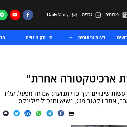
פורומים
גלריה
DailyMaily
ועים
דעות וניתוחים
היי-טק מינויים
פו
ת ארכיטקטורה אחרת"
ת
לעשות שינויים תוך כדי תנועה: אם זה מפעל, עליו
ת
", אמר ויקטור פנג, נשיא ומנכ''ל זיילינקס