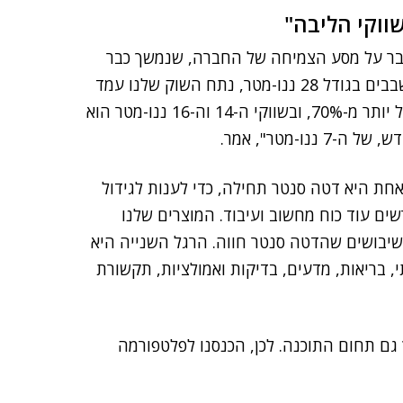
ווקי הליבה"
 דיבר על מסע הצמיחה של החברה, שנמשך כבר
עשור. "אנחנו מובילים כבר שלושה דורות של שבבים. בשבבים בגודל 28 ננו-מטר, נתח השוק שלנו עמד
על יותר מ-65%, בשבבים בגודל 20 ננו-מטר הוא עמד על יותר מ-70%, ובשווקי ה-14 וה-16 ננו-מטר הוא
אחת היא דטה סנטר תחילה, כדי לענות לגידול
שים עוד כוח מחשוב ועיבוד. המוצרים שלנו
שיבושים שהדטה סנטר חווה. הרגל השנייה היא
י, בריאות, מדעים, בדיקות ואמולציות, תקשורת
 גם תחום התוכנה. לכן, הכנסנו לפלטפורמה