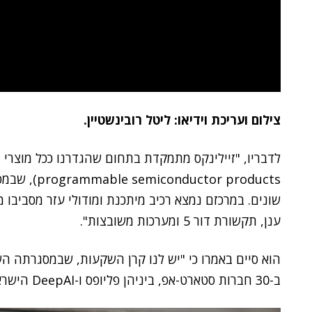
צילום ועריכת וידיאו: ליטל רובינשטיין.
tor products
שונים. במרכזם נמצא רכיב מיתכנת ומודולי עזר מסביב
ענן, תקשורת דור 5 ומערכות משובצות".
ב-30 חברות סטארט-אפ, ביניהן פליופס ו-DeepAI הישראליות. נמשיך להשקיע בסניף הישראלי שלנו".