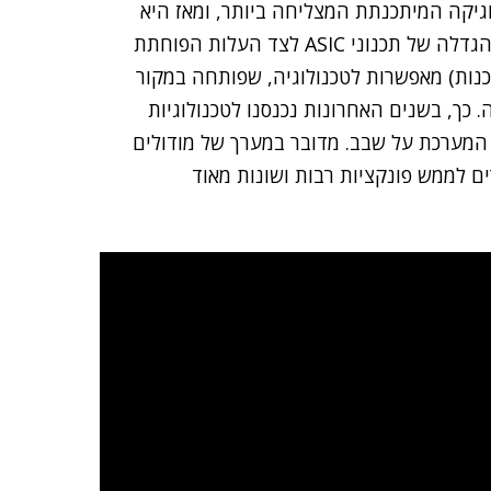
יאה ב-1985 את קטגוריית הלוגיקה המיתכנתת המצליחה ביותר, ומאז היא
מובילה את התחום הזה בעולם". הוא הסביר כי "העלות הגדלה של תכנוני ASIC לצד העלות הפוחתת
FP (רכיבים הניתנים לתכנות) מאפשרות לטכנולוגיה, שפותחה במקור
ה. כך, בשנים האחרונות נכנסנו לטכנולוגיות
המערכת על שבב. מדובר במערך של מודולים
ם לממש פונקציות רבות ושונות מאוד