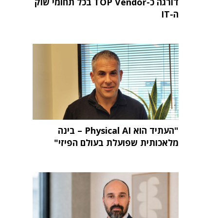
דורגה כ-TOP Vendor בכל תחומי שוק
ה-IT
"העתיד הוא Physical AI – בינה
מלאכותית שפועלת בעולם הפיזי"