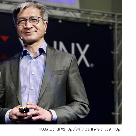
ויקטור פנג, נשיא ומנכ''ל זיילינקס. צילום: ניב קנטור