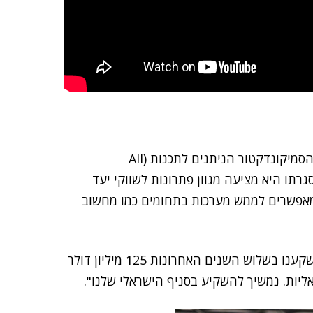
לדבריו, "זיילינקס מתמקדת בתחום שהגדרנו ככל מוצרי הסמיקונדקטור הניתנים לתכנות (All
programmable semiconduc), שבמסגרתו היא מציעה מגוון פתרונות לשווקי יעד
ו מאפשרים לממש מערכות בתחומים כמו מחשוב
הוא סיים באמרו כי "יש לנו קרן השקעות, שבמסגרתה השקענו בשלוש השנים האחרונות 125 מיליון דולר