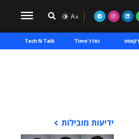
דקאסט
גאדג'Time
Tech N Talk
וכן פרסומי
תוכן פרסומי
וכן פרסומי
ידיעות מובילות