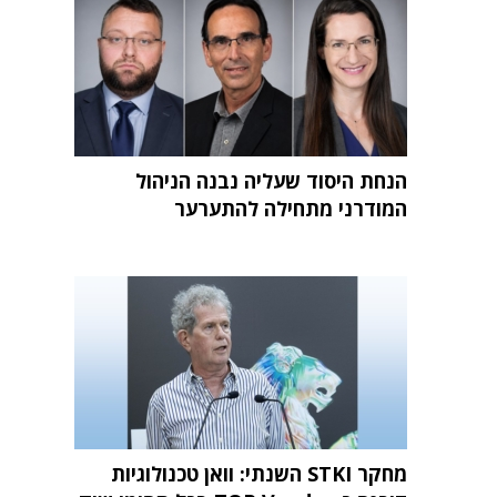
הנחת היסוד שעליה נבנה הניהול
המודרני מתחילה להתערער
מחקר STKI השנתי: וואן טכנולוגיות