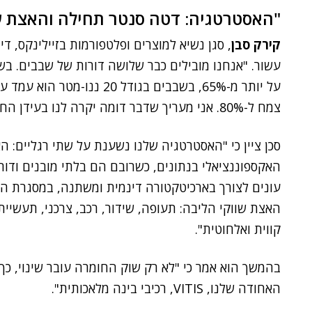
"האסטרטגיה: דטה סנטר תחילה והאצת ש
קירק סבן
, סגן נשיא למוצרים ופלטפורמות בזיילינקס,
צמח ל-80%. אני מעריך שדבר דומה יקרה לנו בעידן החדש, של ה-7 ננו-מטר", אמר.
סכן ציין כי "האסטרטגיה שלנו נשענת על שתי רגליים: ה
האקספוננציאלי בנתונים, כשרובם הם בלתי מובנים ודור
עונים לצורך בארכיטקטורה דינמית ומשתנה, במסגרת ה
האצת שווקי הליבה: תעופה, שידור, רכב, צרכני, תעשיית
קווית ואלחוטית".
בהמשך הוא אמר כי "לא רק שוק החומרה עובר שינוי, כך
האחודה שלנו, VITIS, רכיבי בינה מלאכותית".