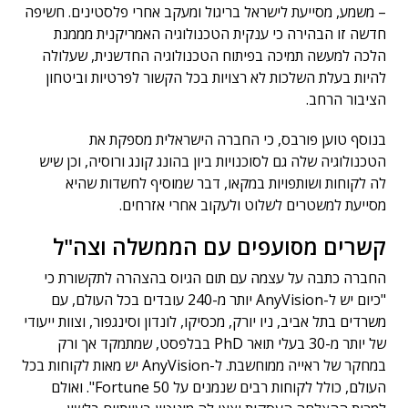
– משמע, מסייעת לישראל בריגול ומעקב אחרי פלסטינים. חשיפה
חדשה זו הבהירה כי ענקית הטכנולוגיה האמריקנית מממנת
הלכה למעשה תמיכה בפיתוח הטכנולוגיה החדשנית, שעלולה
להיות בעלת השלכות לא רצויות בכל הקשור לפרטיות וביטחון
הציבור הרחב.
בנוסף טוען פורבס, כי החברה הישראלית מספקת את
הטכנולוגיה שלה גם לסוכנויות ביון בהונג קונג ורוסיה, וכן שיש
לה לקוחות ושותפויות במקאו, דבר שמוסיף לחשדות שהיא
מסייעת למשטרים לשלוט ולעקוב אחרי אזרחים.
קשרים מסועפים עם הממשלה וצה"ל
החברה כתבה על עצמה עם תום הגיוס בהצהרה לתקשורת כי
"כיום יש ל-AnyVision יותר מ-240 עובדים בכל העולם, עם
משרדים בתל אביב, ניו יורק, מכסיקו, לונדון וסינגפור, וצוות ייעודי
של יותר מ-30 בעלי תואר PhD בבלפסט, שמתמקד אך ורק
במחקר של ראייה ממוחשבת. ל-AnyVision יש מאות לקוחות בכל
העולם, כולל לקוחות רבים שנמנים על Fortune 50". ואולם