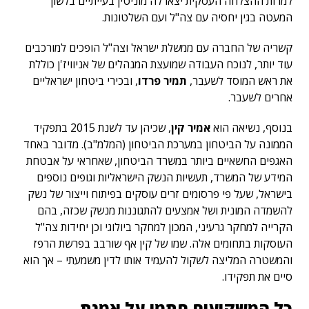
למרות ההצלחה העסקית יצאו לה מוניטין בעייתיים בלשון
המעטה בגין יחסיה עם צה"ל ועם השלטונות.
קשריה של החברה עם ממשלת ישראל וצה"ל הופכים למורכבים
עוד יותר, לנוכח העבודה שמועצת המנהלים של אניוויז'ן כוללת
את ראש המוסד לשעבר,
תמיר פרדו
,
ובכירי ביטחון ישראליים
אחרים לשעבר.
בנוסף, נשיאה הוא
אמיר קין
, שכיהן עד לשנת 2015 בתפקיד
הממונה על הביטחון במערכת הביטחון (המלמ"ב). מדובר באחד
האגפים החשאיים ביותר במשרד הביטחון, שאחראי על אבטחת
המידע של המשרד, תעשיות הנשק הישראליות וגופים נוספים
בישראל, שעל פי פרסומים זרים עוסקים בפיתוח וייצור של נשק
להשמדה המונית ושל אמצעים להתגוננות מנשק שכזה, בהם
הקרייה למחקר גרעיני, המכון למחקר ביולוגי וכן יחידות צה"ל
העוסקות בתחומים אלה. שמו של קין אף שורבב בפרשת הרפז
והמשטרה המליצה לשקול להעמיד אותו לדין משמעתי – אך הוא
סיים את תפקידו.
כל המשקיעים חתמו על אמנת