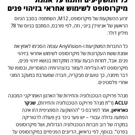
מיקרוסופט לשימוש אחראי בזיהוי פנים
זרוע ההשקעות של מיקרוסופט, M12, השתתפה בסבב הגיוס
הראשון של אניוויז'ן ביוני, וזה, לפי פורבס, הסתכם בגיוס של 78
מיליון דולר.
כל החברות המשקיעות ו-AnyVision עצמה הסכימו לאמץ את
אמנת ששת העקרונות של מיקרוסופט לשימוש אחראי בזיהוי
פנים. אבל, למרות הבעת עמדה מתקדמת בנושא זיהוי פנים,
מיקרוסופט לא הצליחה לעמוד בהצהרותיה המוסריות, ובסופו של
דבר מימנה, כך טוענים מבקריה, חברה שמעורבת במעקב המוני
אחרי פלסטינים.
מנהל פרויקט הטכנולוגיה והחירות של הארגון האמריקני המכונה
ACLU
(ר"ת מנהל פרויקט הטכנולוגיה והחירות),
שנקר
נאראיאן
, אמר לפורבס כי "ההשקעה הספציפית הזו אינה
הפתעה גדולה עבורי – יש פער ניכר בין פעולה לרטוריקה
במקרה של רוב חברות הטכנולוגיה הגדולות, ושל מיקרוסופט
בפרט". בנוסף, לפי נראיאן, הדיונים הפנימיים במיקרוסופט על