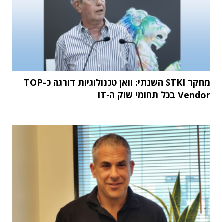
מחקר STKI השנתי: וואן טכנולוגיות דורגה כ-TOP
Vendor בכל תחומי שוק ה-IT