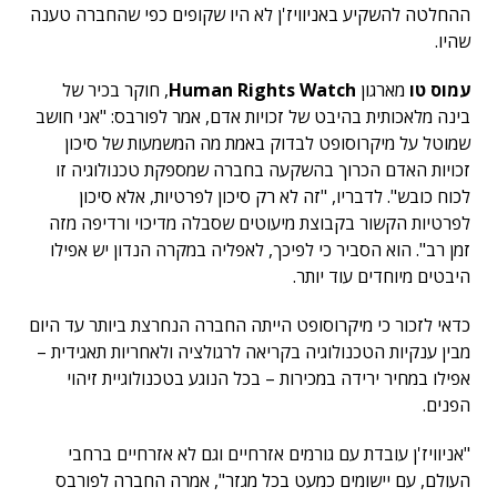
ההחלטה להשקיע באניוויז'ן לא היו שקופים כפי שהחברה טענה
שהיו.
עמוס טו
מארגון
Human Rights Watch
, חוקר בכיר של
בינה מלאכותית בהיבט של זכויות אדם, אמר לפורבס: "אני חושב
שמוטל על מיקרוסופט לבדוק באמת מה המשמעות של סיכון
זכויות האדם הכרוך בהשקעה בחברה שמספקת טכנולוגיה זו
לכוח כובש". לדבריו, "זה לא רק סיכון לפרטיות, אלא סיכון
לפרטיות הקשור בקבוצת מיעוטים שסבלה מדיכוי ורדיפה מזה
זמן רב". הוא הסביר כי לפיכך, לאפליה במקרה הנדון יש אפילו
היבטים מיוחדים עוד יותר.
כדאי לזכור כי מיקרוסופט הייתה החברה הנחרצת ביותר עד היום
מבין ענקיות הטכנולוגיה בקריאה לרגולציה ולאחריות תאגידית –
אפילו במחיר ירידה במכירות – בכל הנוגע בטכנולוגיית זיהוי
הפנים.
"אניוויז'ן עובדת עם גורמים אזרחיים וגם לא אזרחיים ברחבי
העולם, עם יישומים כמעט בכל מגזר", אמרה החברה לפורבס