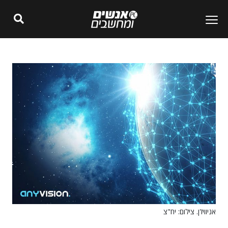
אניוויז'ן. צילום: יח"צ