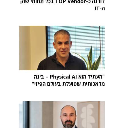
דורגה כ-TOP Vendor בכל תחומי שוק
ה-IT
"העתיד הוא Physical AI – בינה
מלאכותית שפועלת בעולם הפיזי"