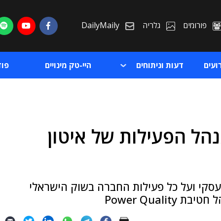
פורומים
גלריה
DailyMaily
ועים
דעות וניתוחים
היי-טק מינויים
פו
נהל הפעילות של איטון
ת
ת
העסקי ועל כל פעילות החברה בשוק הישראלי
Power Qual