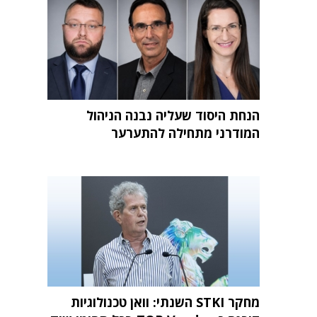
הנחת היסוד שעליה נבנה הניהול
המודרני מתחילה להתערער
מחקר STKI השנתי: וואן טכנולוגיות