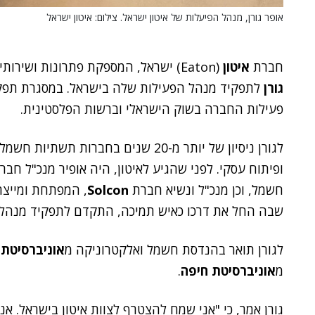
אופר גורן, מנהל הפיעלות של איטון ישראל. צילום: איטון ישראל
חברת
איטון
(Eaton) ישראל, המספקת פתרונות ושירותים לניהול אנרגיה, הודיעה על מינויו של
גורן
לתפקיד מנהל הפעילות שלה בישראל. במסגרת תפקידו
פעילות החברה בשוק הישראלי וברשות הפלסטינית.
לגורן ניסיון של יותר מ-20 שנים בחברות
ופיתוח עסקי. לפני שהגיע לאיטון, היה אופיר מנכ"ל חב
חשמל, וכן מנכ"ל ונשיא חברת
Solcon
, המפתחת ומייצר
שבה החל את דרכו כאיש תמיכה, התקדם לתפקיד מנהל מכי
לגורן תואר בהנדסת חשמל ואלקטרוניקה מ
אוניברסיטת 
מ
אוניברסיטת חיפה
.
גורן אמר, כי "אני שמח להצטרף לצוות איטון בישראל. אנ