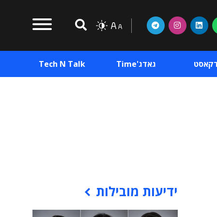
דקאסט
גאדג'Time
Tech N Talk
וכן פרסומי
תוכן פרסומי
וכן פרסומי
ידיעות מובילות