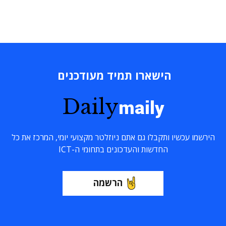
הישארו תמיד מעודכנים
Daily
maily
הירשמו עכשיו ותקבלו גם אתם ניוזלטר מקצועי יומי, המרכז את כל
החדשות והעדכונים בתחומי ה-ICT
הרשמה