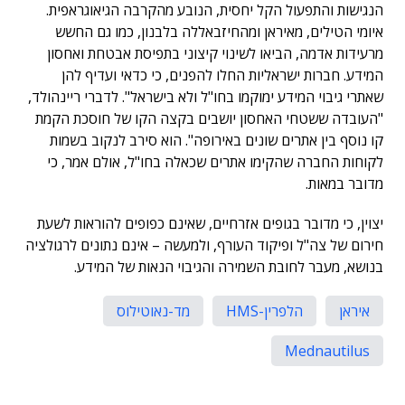
הנגישות והתפעול הקל יחסית, הנובע מהקרבה הגיאוגראפית.
איומי הטילים, מאיראן ומהחיזבאללה בלבנון, כמו גם החשש
מרעידות אדמה, הביאו לשינוי קיצוני בתפיסת אבטחת ואחסון
המידע. חברות ישראליות החלו להפנים, כי כדאי ועדיף להן
שאתרי גיבוי המידע ימוקמו בחו"ל ולא בישראל". לדברי ריינהולד,
"העובדה ששטחי האחסון יושבים בקצה הקו של חוסכת הקמת
קו נוסף בין אתרים שונים באירופה". הוא סירב לנקוב בשמות
לקוחות החברה שהקימו אתרים שכאלה בחו"ל, אולם אמר, כי
מדובר במאות.
יצוין, כי מדובר בגופים אזרחיים, שאינם כפופים להוראות לשעת
חירום של צה"ל ופיקוד העורף, ולמעשה – אינם נתונים לרגולציה
בנושא, מעבר לחובת השמירה והגיבוי הנאות של המידע.
איראן
הלפרין-HMS
מד-נאוטילוס
Mednautilus