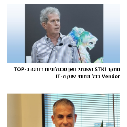
מחקר STKI השנתי: וואן טכנולוגיות דורגה כ-TOP
Vendor בכל תחומי שוק ה-IT