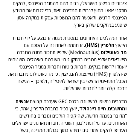
ציבוריים במשק הישראלי, רבים מהם מהמגזר הפיננסי, להקים
מתקני DRP מחוץ לגבולות המדינה. זאת, כדי לגבות את המידע
הפיננסי הרגיש, ולאפשר להם המשכיות עסקית במקרה אסון
שיפגע במתקנים שלהן בארץ.
אחד המהלכים האחרונים במסגרת מגמה זו בוצע על ידי חברת
הייעוץ
הלפרין (HMS)
. זו חתמה לאחרונה על הסכם עם
מד-נאוטילוס
(Mednautilus) שלפיו תחכור ממנה החברה
הישראלית אלפי מטרים במתקן גיבוי מאובטח באיטליה. השטחים
יועמדו לרשות בנקים, חברות ביטוח וחברות במגזר הפיננסי
ש-הלפרין (HMS) מייעצת להם. יצוין, כי מד נאוטילוס מחברת את
הכבל התת-ימי הראשי בין ישראל לאיטליה, ולפיכך – הגישה
דרכה קלה יותר לחברות ישראליות.
הדברים נחשפו לראשונה בכנס GRC שערכה קבוצת
אנשים
ומחשבים
.
חיים ריינהולד
, יועץ בכיר בחברת הלפרין, אמר, כי
"מדובר במגמה חדשה, שהיקפיה הולכים וגוברים בחודשים
האחרונים. עד מלחמת לבנון השנייה, חברות וארגונים ישראלים
העדיפו להקים אתרי גיבוי מידע בתוך גבולות המדינה, בשל