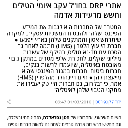
אתרי DRP בחו"ל עקב איומי הטילים
וחשש מרעידות אדמה
המטרה של החברות היא לגבות את המידע
הפיננסי שלהן ולהבטיח המשכיות עסקית, למקרה
שיתרחש אסון והמתקנים שלהן בארץ ייפגעו ●
חברת הייעוץ הלפרין (HMS) חתמה לאחרונה
הסכם עם מד-נאוטוליס, בהיקף של עשרות
מיליוני שקלים, לחכירת אלפי מטרים במתקן גיבוי
מאובטח באיטליה, שיועמדו לרשות בנקים,
חברות ביטוח וחברות במגזר הפיננסי שהיא
מייעצת להן ● חיים ריינהולד מהלפרין (HMS)
אמר, כי "בקרוב, גם חברות היי-טק יעבירו את
מתקני הגיבוי שלהן לאיטליה"
יהודה קונפורטס
01/03/2010 09:47
האיום האיראני, אזהרותיו של
חסן נסראללה
, מנהיג החיזבאללה,
וגם החשש מרעידות אדמה גורמים לאחרונה למאות חברות וגופים