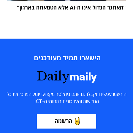
"האתגר הגדול אינו ה-AI אלא הטמעתה בארגון"
הישארו תמיד מעודכנים
Daily
maily
הירשמו עכשיו ותקבלו גם אתם ניוזלטר מקצועי יומי, המרכז את כל
החדשות והעדכונים בתחומי ה-ICT
הרשמה