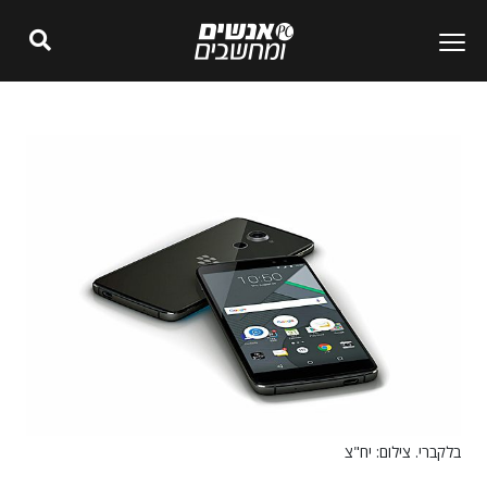
בלקברי. צילום: יח"צ