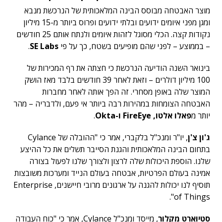
מוצר האבטחה מבוסס הבינה המלאכותית של הנרכשת מנבא
ומגן מפני איומים ידועים ובלתי ידועים ופרוס ביותר מ-15 מיליון
נקודות קצה. הכלי מסוגל לזהות איומים ולנתח אותם 25 חודשים
– בממוצע – לפני שהם מופיעים בשטח, כך על פי
SE Labs
.
בינואר השנה הודיעה הנרכשת כי חצתה את רף המכירות של
100 מיליון דולרים – וזאת לאחר 39 חודשים בלבד מאז הושק
המוצר שלה באופן מסחרי. זה הפך אותה לאחר מחברות
האבטחה הצומחות במהירות רבה ביותר אי פעם, ולדבריה – מהר
יותר מ
פאלו אלטו,
FireEye ו-Okta
.
ג'ון צ'ן
, יו"ר ומנכ"ל בלקברי, אמר כי "ההובלה של Cylance
בתחום הבינה המלאכותית והגנת הסייבר תשלים את כל ההיצע
שלנו. הוספת היכולות שלה לרצון ולצורך שלנו לפעול בצורה
אמינה בעולם הפרטיות, אבטחה בעולם הנייד ומערכות משובצות
תוסיף לנו יכולות להגנה על ארגונים מרובי חיישנים, Enterprise
of Things".
סטיוארט מקלור
, מייסד ומנכ"ל Cylance, אמר כי "כוח העבודה