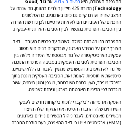
ההצפנה האמורה, היא
רכשה ב-2015
את
גוד
(
Good
Technology
) תמורת 425 מיליון דולרים במזומן. גוד ענתה על
המצב שהיה ועודנו קיים גם כיום בארגונים, בו הטלפונים
החכמים של העובדים הם לא אחת פרטיים ולכן נדרשת הפרדה
בין הסביבה הפרטית במכשיר לבין הסביבה הארגונית-עסקית.
ההפרדה הזו מטרתה כפולה: לשמור על פרטיות העובד – לצד
הצורך להגן על המידע הארגוני, שבמקרים רבים הוא מסווג
עסקית. הארכיטקטורה של גוד מבוססת על הפרדה מלאה בין
הסביבה הפרטית לסביבה העסקית. בסביבה הפרטית התוכנה
של גוד לא מתערבת, והמשתמש ממשיך לעבוד בה ללא שינויים,
סיסמאות או תוספות. לעומת זאת, הסביבה העסקית מוגנת בתוך
"מיכל" מופרד, מעין כספת מאובטחת, מוצפן ומוגן סיסמה, אשר
מוגדרת לפי מדיניות האבטחה בארגון וניתנת לאכיפה.
העסקה אז סייעה לבלקברי לזכות בלקוחות חדשים לעסקי
השירותים שלה: החברה הסיטה את המיקוד שלה מייצור
מכשירים מאובטחים, לעבר ניהול מכשירים ניידים בארגונים
(EMM). אנליסטים ציינו כי לצד ההצפנה, כעת הולכת החברה