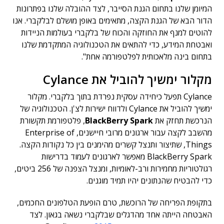
המיומן שלנו בתחום הגנת הסייבר, לצד ההובלה שלנו בפתרונות
הדור הבא של הגנת הקצה, מתאימים באופן מושלם לבלקברי. אנו
להוטים למנף את החוזקה והכוח של בלקברי בעולמות הניידות
ואבטחת המידע, כדי להתאים את הטכנולוגיה המתקדמת שלנו
בתחום בינה מלאכותית לפלטפורמה אחת".
מקלור ימשיך להוביל את Cylance
Cylance תפעל כיחידה עסקית נפרדת בתוך בלקברי. מקלור
ימשיך להוביל את Cylance ולדווח ישירות לצ'ן. הטכנולוגיה של
הנרכשת תחזק את
BlackBerry Spark
, פלטפורמת תקשורת
מהשבב לקצה עבור ארגונים מרובי חיישנים, Enterprise of
Things, שתיצור ותנצל קשרים מהימנים בין כל נקודות הקצה.
BlackBerry Spark מאפשר לארגונים לעמוד בדרישות
רגולטוריות מחמירות ורב-לאומיות, ומנצל הצפנה של 256 ביטים,
כדי להבטיח שהנתונים יהיו תמיד מוגנים.
בתקופת הפריחה של הרוכשת, טרם הופעת הטלפונים החכמים,
האבטחה הייתה אחד מהדגלים שבלקברי נשאה בגאון. לצד