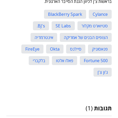
בראשות צ'ן לכיוון הגנת הסייבר הארגונית.
BlackBerry Spark
Cylance
סטיוארט מקלור
SE Labs
BJ's.
הצופים הבנים של אמריקה
אינטרמדיה
פנאסוניק
סיילנס
Okta
FireEye
Fortune 500
פאלו אלטו
בלקברי
ג'ון צ'ן
תגובות
(1)