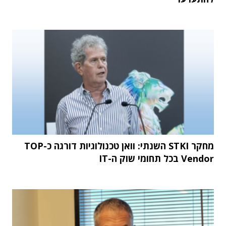
מחקר STKI השנתי: וואן טכנולוגיות דורגה כ-TOP
Vendor בכל תחומי שוק ה-IT