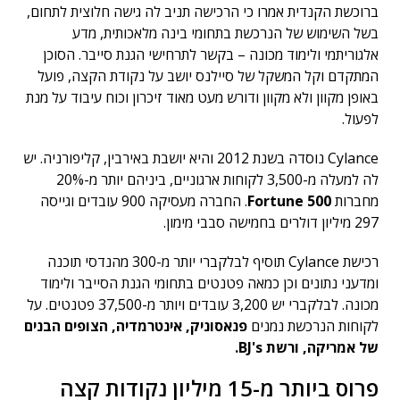
ברוכשת הקנדית אמרו כי הרכישה תניב לה גישה חלוצית לתחום,
בשל השימוש של הנרכשת בתחומי בינה מלאכותית, מדע
אלגוריתמי ולימוד מכונה – בקשר לתרחישי הגנת סייבר. הסוכן
המתקדם וקל המשקל של סיילנס יושב על נקודת הקצה, פועל
באופן מקוון ולא מקוון ודורש מעט מאוד זיכרון וכוח עיבוד על מנת
לפעול.
Cylance נוסדה בשנת 2012 והיא יושבת באירבין, קליפורניה. יש
לה למעלה מ-3,500 לקוחות ארגוניים, ביניהם יותר מ-20%
מחברות
Fortune 500
. החברה מעסיקה 900 עובדים וגייסה
297 מיליון דולרים בחמישה סבבי מימון.
רכישת Cylance תוסיף לבלקברי יותר מ-300 מהנדסי תוכנה
ומדעני נתונים וכן כמאה פטנטים בתחומי הגנת הסייבר ולימוד
מכונה. לבלקברי יש 3,200 עובדים ויותר מ-37,500 פטנטים. על
לקוחות הנרכשת נמנים
פנאסוניק, אינטרמדיה, הצופים הבנים
של אמריקה, ורשת BJ's.
פרוס ביותר מ-15 מיליון נקודות קצה