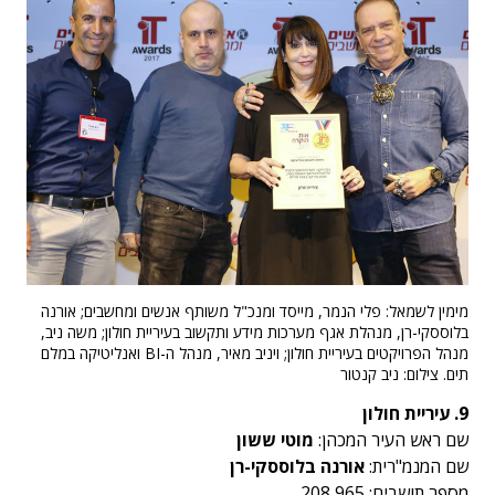
מימין לשמאל: פלי הנמר, מייסד ומנכ"ל משותף אנשים ומחשבים; אורנה
בלוססקי-רן, מנהלת אגף מערכות מידע ותקשוב בעיריית חולון; משה ניב,
מנהל הפרויקטים בעיריית חולון; ויניב מאיר, מנהל ה-BI ואנליטיקה במלם
תים. צילום: ניב קנטור
9. עיריית חולון
שם ראש העיר המכהן:
מוטי ששון
שם המנמ"רית:
אורנה בלוססקי-רן
מספר תושבים: 208,965