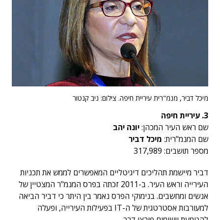
מיכל דביר, מנמ"רית עיריית חיפה. צילום: ניב קנטור
3. עיריית חיפה
שם ראש העיר המכהן:
יונה יהב
שם המנמ"רית:
מיכל דביר
מספר תושבים: 317,989
דביר מיישמת תהליכים דיגיטליים המאפשרים לממש את תכניות
העירייה וראש העיר. ב-2011 זכתה בפרס המנמ"ר המצטיין של
אנשים ומחשבים. בנימוקי הפרס נאמר בין היתר כי דביר הביאה
למעורבות אסטרטגית של ה-IT בפעילות העירייה, ופעלה
להטמעת יישומים פורצי דרך.