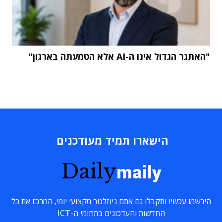
"האתגר הגדול אינו ה-AI אלא הטמעתה בארגון"
הישארו תמיד מעודכנים
Daily
maily
הירשמו עכשיו ותקבלו גם אתם ניוזלטר מקצועי יומי, המרכז את כל
החדשות והעדכונים בתחומי ה-ICT