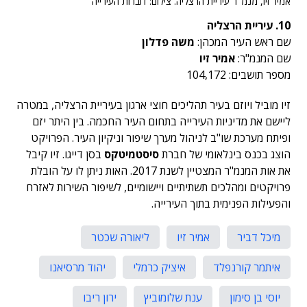
אמיר זיו, מנמ"ר עיריית הרצליה. צילום: דוברות העירייה
10. עיריית הרצליה
שם ראש העיר המכהן:
משה פדלון
שם המנמ"ר:
אמיר זיו
מספר תושבים: 104,172
זיו מוביל ויוזם בעיר תהליכים חוצי ארגון בעיריית הרצליה, במטרה
ליישם את מדיניות העירייה בתחום העיר החכמה. בין היתר יזם
ופיתח מערכת שו"ב לניהול מערך שיפור וניקיון העיר. הפרויקט
הוצג בכנס בינלאומי של חברת
סיסטמיטקס
בסן דייגו. זיו קיבל
את אות המנמ"ר המצטיין לשנת 2017. האות ניתן לו על הובלת
פרויקטים ומהלכים תשתיתיים ויישומיים, לשיפור השירות לאזרח
והפעילות הפנימית בתוך העירייה.
מיכל דביר
אמיר זיו
ליאורה שכטר
איתמר קורנפלד
איציק כרמלי
יהוד מרסיאנו
יוסי בן סימון
ענת שלומוביץ
ירון ריבו