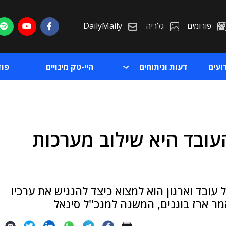
פורומים
גלריה
DailyMaily
ועים
דעות וניתוחים
היי-טק מינויים
פו
ובד היא שילוב מערכות
ת
ת
עובד וארגון הוא למצוא כיצד להנגיש את ערכיו
 ארז בוגנים, המשנה למנכ''ל סינאל