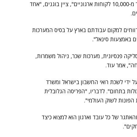
אלף מסופים פעילים אצל הלקוחות. לסינאל בישראל יותר מ-10,000 לקוחות ארגוניים", ציין בוגנים, "אחד
ם.
דים מתוך כלל 3.9 מיליון בארץ מדווחים למקום עבודתם בארץ על בסיס המערכות
ם באמצעות סינאל".
סליקה פנסיונית, מערכות שכר, ניהול משמרות,
חה", אמר עוד.
ל ידי לשכת רואי החשבון בישראל ומשרד
לות בתחום". לדבריו, "הפריסה הגלובלית
הפונות לשוק העולמי".
האתגר של כל עובד וארגון הוא למצוא כיצד
קים".