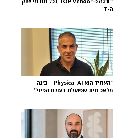
דורגה כ-TOP Vendor בכל תחומי שוק
ה-IT
"העתיד הוא Physical AI – בינה
מלאכותית שפועלת בעולם הפיזי"