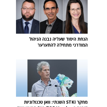
הנחת היסוד שעליה נבנה הניהול
המודרני מתחילה להתערער
מחקר STKI השנתי: וואן טכנולוגיות