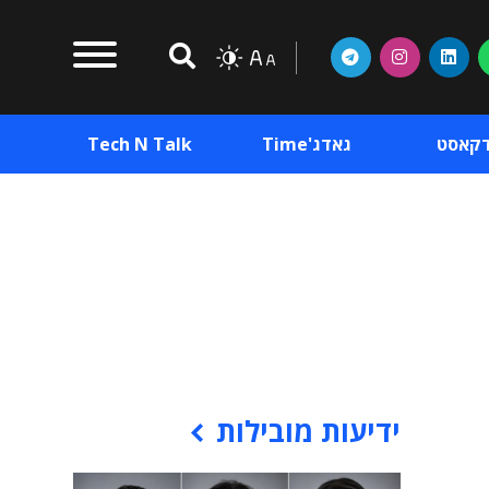
דקאסט
גאדג'Time
Tech N Talk
וכן פרסומי
תוכן פרסומי
וכן פרסומי
ידיעות מובילות