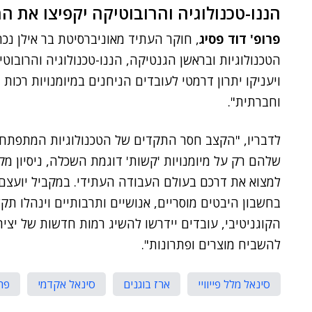
הננו-טכנולוגיה והרובוטיקה יקפיצו את ה
פרופ' דוד פסיג
, חוקר העתיד מאוניברסיטת בר אילן נכח
הטכנולוגיות ובראשן הגנטיקה, הננו-טכנולוגיה והרובוט
ויעניקו יתרון דרמטי לעובדים הניחנים במיומנויות רכות
וחברתית".
לדבריו, "הקצב חסר התקדים של הטכנולוגיות המתפתח
שלהם רק על מיומנויות 'קשות' דוגמת השכלה, ניסיון מ
למצוא את דרכם בעולם העבודה העתידי. במקביל יועצם הצ
בחשבון היבטים מוסריים, אנושיים ותרבותיים וינהלו ת
הקוגניטיבי, עובדים יידרשו להשיג רמות חדשות של יציר
להשביח מוצרים ופתרונות".
סינאל מלל פייוויי
ארז בוגנים
סינאל אקדמי
פרו