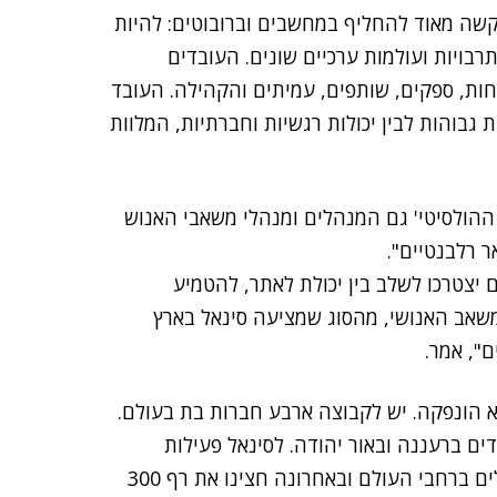
קשה מאוד להחליף במחשבים וברובוטים: להיות
רבויות ועולמות ערכיים שונים. העובדים
חות, ספקים, שותפים, עמיתים והקהילה. העובד
טיביות גבוהות לבין יכולות רגשיות וחברתיות, המלוות
ההולסיטי' גם המנהלים ומנהלי משאבי האנוש
ר רלבנטיים".
יצטרכו לשלב בין יכולת לאתר, להטמיע
משאב האנושי, מהסוג שמציעה סינאל בארץ
ם", אמר.
עבור עשור היא הונפקה. יש לקבוצה ארבע חברות בת בעולם.
 ברעננה ובאור יהודה. לסינאל פעילות
בינלאומית ב-54 מדינות. "יש לנו 45 אלף פרויקטים פעילים ברחבי העולם ובאחרונה חצינו את רף 300