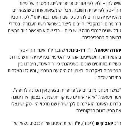
שיש להן – ולא לפי אזורים פריפריאליים. המטרה של פיזור
ההיי-טק לפריפריה חשובה, אבל יש מציאות אחרת, שהצעירים
מהפריפריה נודדים למרכז, כי שם השכר גבוה יותר". לכן, הסביר
ד"ר מרום, "במקביל, חייבים לייצר בישראל רשת תעבורה, בסדרי
גודל שונים לגמרי ממה שיש כיום – כדי שהיא תאפשר ניוד מתאים
לתושבים מהפריפריה".
יהודה זיסאפל
, יו"ר
רד-בינת
ולשעבר יו"ר איגוד ההיי-טק
בהתאחדות התעשיינים, אמר כי "הטיפול בפריפריה דורש סדרת
פעולות בתחומים שונים. כשכיהנתי כיו"ר האיגוד, חיברנו בין
הפריפריה לאקדמיה: בצפון זה היה עם הטכניון, והיו לנו הצלחות
בחיבור שכזה".
"כאשר אנחנו מדברים על פריפריה בצפון, אין הכוונה לחיפה",
אמר זיסאפל, "אלא לאזורים כמו קריית שמונה בצפון, או דימונה
בדרום. האתגר הוא לגרום לכך שיהיו שם מרכזי היי-טק, שינצלו
את הכישרונות המקומיים".
ח"כ
יואב קיש
(ליכוד), יו"ר ועדת הפנים של הכנסת, נשאל על