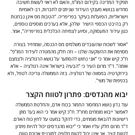
תפקיד המדינה בקידום המו"פ, והאם לא ראוי לעשות חשיבה
מחדש בנושא מענקי העידוד שניתנים לחברות, רב-לאומיות
וישראליות, הפועלות בעיקר בפריפריה. "הטבות מס אינן נבחנות
רק בהיבט הכספי הישיר שלהן, אלא בערכים מוספים נוספים,
כגון עידוד התעסוקה, וסיוע לצמיחה הכלכלית בפריפריה", אמר.
"אסור לשכוח שהעובדים משלמים מס הכנסה, שמחזיר בצורה
מסוימת את ההשקעה שלנו – וזה חלק מהמטרה לעידוד המו"פ".
ח"כ קיש אמר כי "אני נחוש להסתער על נושא הרגולציה ולצמצם
אותה". ד"ר מרום העיר כי "הבעיה בישראל אינה רגולציה – אלא
בירוקרטיה במסווה של רגולציה. בזה הממשלה צריכה לטפל, ולא
בכפפות של משי".
יבוא מהנדסים: פתרון לטווח הקצר
עוד נדון נושא המחסור החמור בכוח אדם, והחלטת הממשלה
לאפשר ייבוא מומחים מחו"ל. ח"כ קיש אמר כי הוא בעד מתן
רישיונות להבאת מומחים, כדי להקל במעט על לחץ כוח האדם.
ד"ר מרום חלק עליו ואמר כי "יבוא מהנדסים יכול להיות פתרון
לטווח קצר, אך אינו יכול להוות חלופה לתוכנית ארוכת טווח,