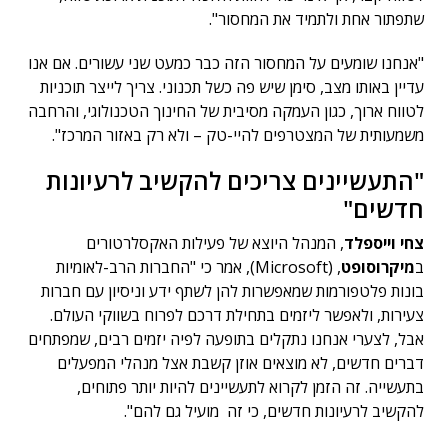
שתפתור אחת ולתמיד את המחסור".
"אנחנו שומעים על המחסור הזה כבר כמעט שני עשורים. אם אנו
עדיין באותו מצב, סימן שיש פה כשל תכנוני. צריך לייצר תוכניות
לטווח ארוך, כגון העמקה מסיבית של החינוך הטכנולוגי, והרחבה
משמעותית של המצטרפים להיי-טק – ולא רק באזור המרכז".
"התעשיינים צריכים להקשיב לרעיונות
חדשים"
צחי וייספלד
, המנהל היוצא של פעילות האקסלרטורים
ב
מיקרוסופט
, (Microsoft), אמר כי "החברות הרב-לאומיות
בונות פלטפורמות שמאפשרות להן לשתף ידע וניסיון עם חברות
צעירות, ולאפשר ליזמים בתחילת דרכם לפרוח בשווקי העולם.
אבל, לצערי אנחנו נתקלים בתופעה לפיה יזמים רבים, שמפתחים
דברים חדשים, לא מוצאים אוזן קשבת אצל מנהלי המפעלים
בתעשייה. זה הזמן לקרוא לתעשיינים להיות יותר פתוחים,
להקשיב לרעיונות חדשים, כי זה מועיל גם להם".