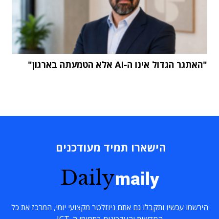
"האתגר הגדול אינו ה-AI אלא הטמעתה בארגון"
הישארו תמיד מעודכנים
Daily
maily
הירשמו עכשיו ותקבלו גם אתם ניוזלטר מקצועי יומי, המרכז את כל
החדשות והעדכונים בתחומי ה-ICT