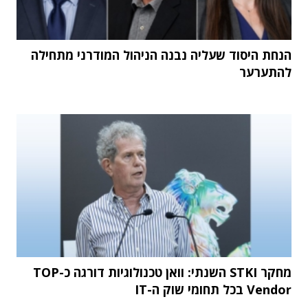
הנחת היסוד שעליה נבנה הניהול המודרני מתחילה
להתערער
מחקר STKI השנתי: וואן טכנולוגיות דורגה כ-TOP
Vendor בכל תחומי שוק ה-IT