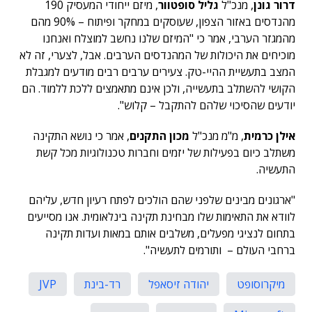
דרור גונן
, מנכ"ל
גליל סופטוור
, מיזם ייחודי המעסיק 190
מהנדסים באזור הצפון, שעוסקים במחקר ופיתוח – 90% מהם
מהמגזר הערבי, אמר כי "המיזם שלנו נחשב למוצלח ואנחנו
מוכיחים את היכולות של המהנדסים הערבים. אבל, לצערי, זה לא
המצב בתעשיית ההיי-טק. צעירים ערבים רבים מודעים למגבלת
הקושי להשתלב בתעשייה, ולכן אינם מתאמצים ללכת ללמוד. הם
יודעים שהסיכוי שלהם להתקבל – קלוש".
אילן כרמית
, מ"מ מנכ"ל
מכון התקנים
, אמר כי נושא התקינה
משתלב כיום בפעילות של יזמים וחברות טכנולוגיות מכל קשת
התעשיה.
"ארגונים מבינים שלפני שהם הולכים לפתח רעיון חדש, עליהם
לוודא את התאימות שלו מבחינת תקינה בינלאומית. אנו מסייעים
בתחום לנציגי מפעלים, משלבים אותם במאות ועדות תקינה
ברחבי העולם – ותורמים לתעשיה".
מיקרוסופט
יהודה זיסאפל
רד-בינת
JVP