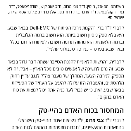
משתתפי הפאנל, מימין: ד"ר צבי מרום, ח"כ יואב קיש, יהודה זיסאפל, ד"ר
נמרוד קוזלובסקי, ד"ר ארנה ברי, דרור גונן, אילן כרמית. צילום: אסף שילה,
ישראל סאן
לדברי ד"ר ברי, "הקמת מרכז הפיתוח של Dell-EMC בבאר שבע,
היא בלא ספק ניסיון חשוב ביותר. הוא חשוב ברמה הגלובלית
וברמה הלאומית. הוא מהווה תרומה חשובה לפיתוח הדרום בכלל
ובאר שבע בפרט – כמרכז טכנולוגי עולמי".
לדבריה, "הרשות הלאומית להגנת הסייבר עשתה דבר גדול בבאר
שבע: זה גרם למשיכה של אנשים טובים מכל הארץ – אבל, זה לא
מספיק. למרבה הצער, המהלך של מעבר צה"ל לנגב עדיין רחוק
מלהסתיים, והעובדה הזו עלולה להעיב על העתיד של הפעילות
בבאר שבע. זאת, כי יש גבול לעד כמה אתה יכול למצות את כוח
האדם במקום".
המחסור בכוח האדם בהיי-טק
לדברי ד"ר
צבי מרום
, יו"ר נשיאות איגוד ההיי-טק הישראלי
בהתאחדות התעשיינים, "חברות מתפתחות בהתאם לכוח האדם