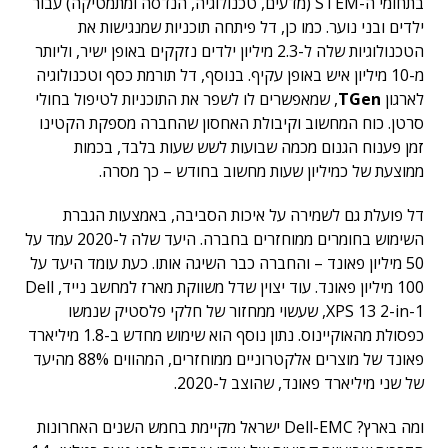
בתחומי ה-STEM (מדעים, טכנולוגיה, הנדסה ומתמטיקה) עבור
ילדים ובני נוער. כמו כן, דל פיתחה תוכניות שמנגישות את
הטכנולוגיות שלה ל-2.3 מיליון ילדים נזקקים באופן ישיר, וליותר
מ-10 מיליון איש באופן עקיף. בנוסף, דל תורמת כסף וטכנולוגיה
לארגון
TGen
, שמאפשרים לו לשפר את התוכניות לטיפול בחולי
סרטן. כוח המחשוב וקיבולת האחסון שהחברה מספקת הקטינו
זמן פענוח הגנום מכמה שבועות לשש שעות בלבד, בכמות
ממוצעת של כמיליון שעות מחשוב בחודש – כך מסרה.
דל פועלת גם לשמירה על איכות הסביבה, באמצעות הגברת
השימוש בחומרים ממוחזרים בחברה. היעד שלה ל-2020 עמד על
50 מיליון פאונד – והחברה כבר השיגה אותו. כעת עומד היעד על
100 מיליון פאונד. עוד יצוין שדל משווקת מארז למחשב נייד, Dell
XPS 13 2-in-1, שעשוי ממחזור של חלקי פלסטיק שנמשו
כפסולת מהאוקיינוס. נתון נוסף הוא שימוש מחדש ב-1.8 מיליארד
פאונד של מוצרים אלקטרוניים ממוחזרים, המהווים 88% מהיעד
של שני מיליארד פאונד, שהוצב ל-2020.
ומה בארץ? Dell-EMC ישראל מקיימת בחמש השנים האחרונות