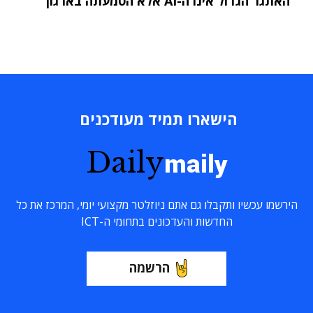
"האתגר הגדול אינו ה-AI אלא הטמעתה בארגון"
הישארו תמיד מעודכנים
Daily
maily
הירשמו עכשיו ותקבלו גם אתם ניוזלטר מקצועי יומי, המרכז את כל
החדשות והעדכונים בתחומי ה-ICT
הרשמה