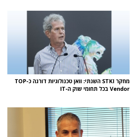
מחקר STKI השנתי: וואן טכנולוגיות דורגה כ-TOP
Vendor בכל תחומי שוק ה-IT