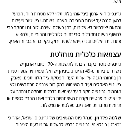
איש.
גרינפיס הוא ארגון בינלאומי בלתי תלוי ללא מטרות רווח, הפועל
למען הגנה על איכות הסביבה. הארגון משתמש בשיטות פעילות
ומחאה יצירתיות לא אלימות, בהן פעולה ישירה, לוביזם ומחקר כדי
לחשוף בעיות ומחדלים סביבתיים גלובליים ומקומיים, ולהציע
פתרונות ריאליים ובני קיימא לעתיד ירוק, נקי ובריא בכדור הארץ.
עצמאות כלכלית מוחלטת
גרינפיס נוסד בקנדה בתחילת שנות ה-70'. כיום לארגון יש
משרדים ביותר מ-45 מדינות, ביניהן ישראל. פעולותיו המפורסמות
הן בתחומי הגנה על יערות העד, הפסקת ציד הלווייתנים, מאבק
בשינויי האקלים ועידוד השימוש במקורות אנרגיה מתחדשים ולא
מזהמים. גרינפיס מקפיד על עצמאות כלכלית מוחלטת ונתמך על
ידי אנשים פרטיים וקרנות משפחתיות בלבד ואינו מקבל כספים או
תרומות מחברות, תאגידים, מפלגות או ממשלות.
שלמה פלדמן
, מנהל גיוס המשאבים של גרינפיס ישראל, אמר כי
"כארגון בינלאומי, גרינפיס נדרש להעלות את מודעות הציבור