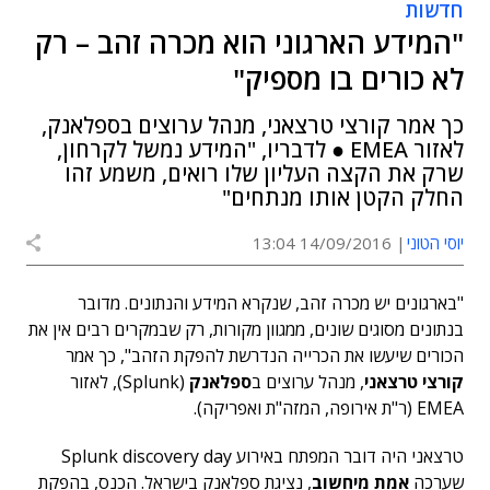
חדשות
"המידע הארגוני הוא מכרה זהב – רק
לא כורים בו מספיק"
כך אמר קורצי טרצאני, מנהל ערוצים בספלאנק,
לאזור EMEA ● לדבריו, "המידע נמשל לקרחון,
שרק את הקצה העליון שלו רואים, משמע זהו
החלק הקטן אותו מנתחים"
יוסי הטוני
14/09/2016 13:04
"בארגונים יש מכרה זהב, שנקרא המידע והנתונים. מדובר
בנתונים מסוגים שונים, ממגוון מקורות, רק שבמקרים רבים אין את
הכורים שיעשו את הכרייה הנדרשת להפקת הזהב", כך אמר
קורצי טרצאני
, מנהל ערוצים ב
ספלאנק
(Splunk), לאזור
EMEA (ר"ת אירופה, המזה"ת ואפריקה).
טרצאני היה דובר המפתח באירוע Splunk discovery day
שערכה
אמת מיחשוב
, נציגת ספלאנק בישראל. הכנס, בהפקת