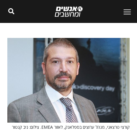
קורצי טרצאני, מנהל ערוצים בספלאנק, לאזור EMEA. צילום: ניב קנטור