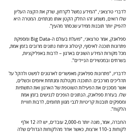
לדברי טרצאני, "המידע נמשל לקרחון, שרק את הקצה העליון
שלו רואים, משמע זהו החלק הקטן אותו מנתחים. המטרה היא
להפיק יותר תובנות ממידע שנסתר מהעין".
ספלאנק, אמר טרצאני, "פועלת בעולם ה-Big Data ומספקת
פתרונות תוכנה לאיסוף, קיטלוג וניתוח נתונים מרובים בזמן אמת,
מכל מקורות המידע השונים בארגון – לרבות באפליקציות,
בשרתים ובמכשירים הניידים".
לדבריו, "פתרונות ספלאנק מאפשרים לארגונים לפשט ולהקל על
תהליכים מורכבים. התוכנה מקטלגת ומנתחת איומים וכשלים,
אשר מסכנים את הפעילות השוטפת של הארגון ואת התשתיות
שלו. בעזרת ספלאנק, הנתונים הופכים לנגישים בזמן אמת
ומספקים תובנות קריטיות לגבי מגוון תחומים, לרבות חוויית
הלקוח".
החברה, אמר, מונה יותר מ-2,000 עובדים, יש לה 12 אלף
לקוחות ב-110 ארצות, כאשר אחד מהלקוחות הגדולים שלה