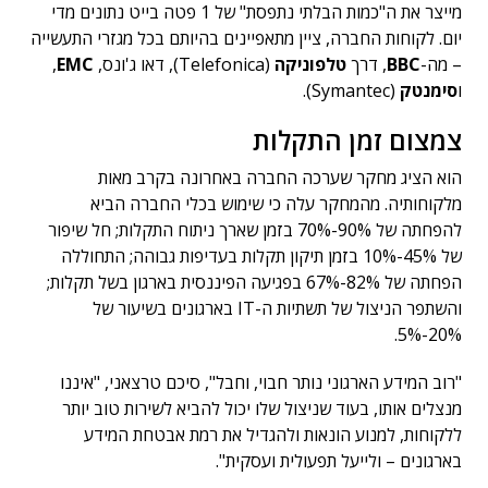
מייצר את ה"כמות הבלתי נתפסת" של 1 פטה בייט נתונים מדי
יום. לקוחות החברה, ציין מתאפיינים בהיותם בכל מגזרי התעשייה
– מה-
BBC
, דרך
טלפוניקה
(Telefonica), דאו ג'ונס,
EMC
,
ו
סימנטק
(Symantec).
צמצום זמן התקלות
הוא הציג מחקר שערכה החברה באחרונה בקרב מאות
מלקוחותיה. מהמחקר עלה כי שימוש בכלי החברה הביא
להפחתה של 90%-70% בזמן שארך ניתוח התקלות; חל שיפור
של 45%-10% בזמן תיקון תקלות בעדיפות גבוהה; התחוללה
הפחתה של 82%-67% בפגיעה הפיננסית בארגון בשל תקלות;
והשתפר הניצול של תשתיות ה-IT בארגונים בשיעור של
20%-5%.
"רוב המידע הארגוני נותר חבוי, וחבל", סיכם טרצאני, "איננו
מנצלים אותו, בעוד שניצול שלו יכול להביא לשירות טוב יותר
ללקוחות, למנוע הונאות ולהגדיל את רמת אבטחת המידע
בארגונים – ולייעל תפעולית ועסקית".