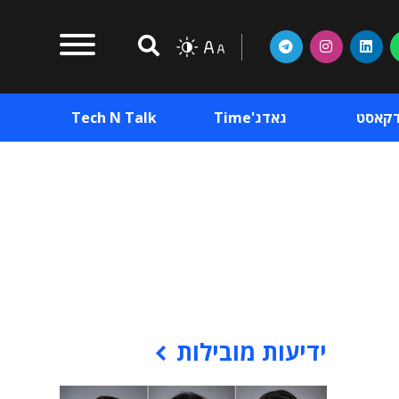
דקאסט
גאדג'Time
Tech N Talk
וכן פרסומי
תוכן פרסומי
וכן פרסומי
ידיעות מובילות