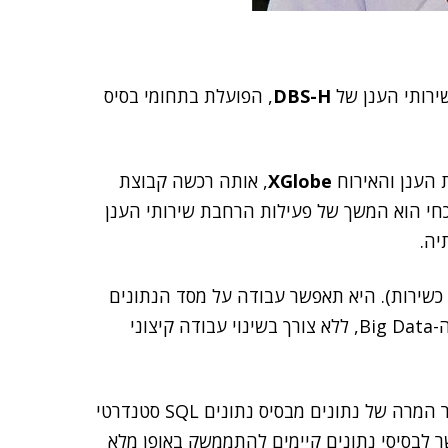
ירותי הענן של
DBS-H
, הפועלת בתחומי בסיס
XGlobe
, אותה רכשה קבוצת
חי הוא המשך של פעילות הרחבת שירותי הענן
יה.
 היא בתצורת PaaS (פלטפורמה כשירות). היא תאפשר עבודה על מסד הנתונים
הארגוני הקיים ותאריך את יכולת הארגון להיכנס לעולם ה-Big Data, ללא צורך בשינוי עבודה קיצוני
DBS-H מפתחת מזה כשנתיים את המוצר CR8, שמאפשר המרה של נתונים מבסיס נתונים SQL סטנדרטי
המוצר מאפשר לבסיסי נתונים קיימים להתממשק באופן מלא