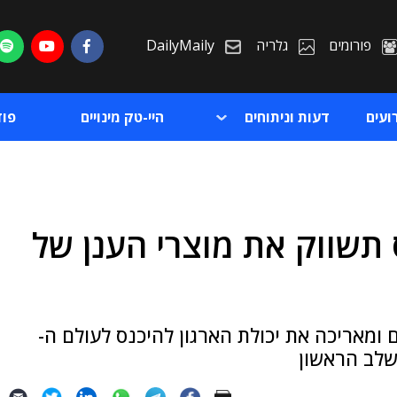
פורומים
גלריה
DailyMaily
ועים
דעות וניתוחים
היי-טק מינויים
פו
תשווק את מוצרי הענן של
ת
ת
מאריכה את יכולת הארגון להיכנס לעולם ה-