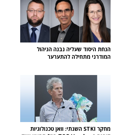
הנחת היסוד שעליה נבנה הניהול
המודרני מתחילה להתערער
מחקר STKI השנתי: וואן טכנולוגיות