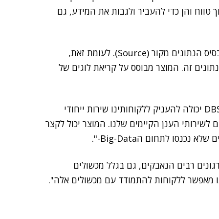
 כ-Big Data, הן כאחסון ארוך טווח והן כדי להעביר ולגבות את המידע, גם
תהליכי ETL סטנדרטיים לסנכרון מידע יוצרים עומס על בסיס הנתונים מקור (Source). לעומת זאת,
D לא משפיע על בסיס נתונים זה. המוצר מבוסס על קריאת לוגים של
, מנכ"ל טלדור תקשורת גלאסהאוס, אמר כי " DBS-H יכולה להעניק ללקוחותינו שירות ייחודי
לשירותי הענן הקיימים שלנו. המוצר יכול לקצר
כנסו לתחום הBig-Data-".
נו רואים ארגונים רבים הנאבקים, גם בגלל מכשולים