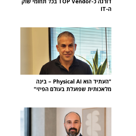
דורגה כ-TOP Vendor בכל תחומי שוק
ה-IT
"העתיד הוא Physical AI – בינה
מלאכותית שפועלת בעולם הפיזי"