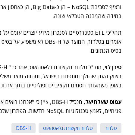
ורציף לסביבת NoSQL – הן
במידה שהמבנה הטבלאי שונה.
אומרים בטלדור, המוצר של BS-H
בסיס הנתונים.
טירן לוי
בשוק הענן שהולך ומתפתח בישראל, ומהווה מוצר משלים 
באופן משמעותי חסמים תקציביים ופוליטיים בתוך ארגונים שלא נ
עמוס שאלתיאל
, מנכ"ל DBS-H, ציין כי "אנח
פנימיים, לאמץ טכנולוגיות NoSQL חדשות. הפתרון שלנו מאפשר ללקוחות להתמודד עם מכשולים אלה".
טלדור
טלדור תקשורת גלאסהאוס
DBS-H