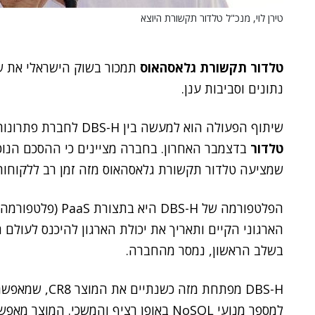
טירן לוי, מנכ"ל טלדור תקשורת היוצא
טלדור תקשורת גלאסהאוס
תמכור בשוק הישראלי את ש
נתונים וסביבות ענן.
שיתוף הפעולה הוא למעשה בין DBS-H לחברת פתרונות הענן והאירוח
טלדור
בדצמבר האחרון. בחברה מציינים כי ההסכם הנוכ
שמציעה טלדור תקשורת גלאסהאוס מזה זמן רב ללקוחות
הפלטפורמה של DBS-H
בשלב הראשון, נמסר מהחברה.
למספר מנועי NoSQL באופן רציף והמשכי. 