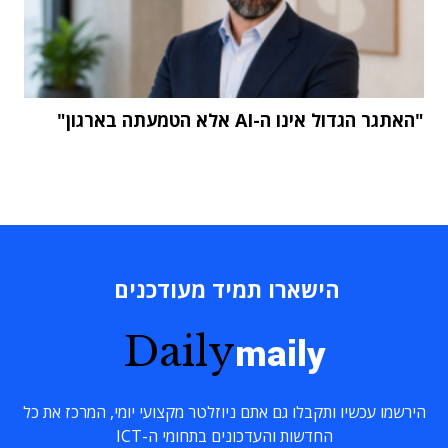
"האתגר הגדול אינו ה-AI אלא הטמעתה בארגון"
הישארו תמיד מעודכנים
Daily
maily
הירשמו עכשיו ותקבלו גם אתם ניוזלטר מקצועי יומי, המרכז את כל
החדשות והעדכונים בתחומי ה-ICT