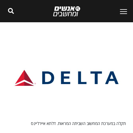
תקלה במערכת המחשוב השביתה המראות. דלתא איירליינס