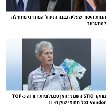
הנחת היסוד שעליה נבנה הניהול המודרני מתחילה
להתערער
מחקר STKI השנתי: וואן טכנולוגיות דורגה כ-TOP
Vendor בכל תחומי שוק ה-IT