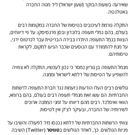
שאירעה בשעות הבוקר (שעון ישראל) ליד מטה החברה
באטלנטה.
התקלה גורמת לעיכובים בטיסות של החברה במקומות רבים
בעולם, בהם נמלי תעופה בלונדון ובסן פרנסיסקו. על פי דיווחים,
הצוות בנמל התעופה הית'רו בבירה הבריטית עבר לכרטוס ידני,
על מנת להתמודד עם הנוסעים שכבר הגיעו למקום, לקראת
טיסותיהם.
מנמל התעופה בן גוריון נמסר כי נכון לעכשיו, התקלה לא צפויה
להשפיע על הטיסות של דלתא לישראל וממנה.
גולשים רבים העלו הודעות נזעמות נגד חברת התעופה לרשתות
החברתיות. הם עשו זאת מנמלי תעופה רבים בעולם, בהם ברומא,
הוואי ואיסלנד. רבים מהם דיווחו על זמני המתנה ארוכים
לשירותיה של החברה, ובעיקר לצ'ק אין לטיסות.
צוותי הרשתות החברתיות של דלתא נכנסו מיד לפעולה והשיבו על
פניות הגולשים. כך, לאחד הגולשים ב
טוויטר
(Twitter) השיבה