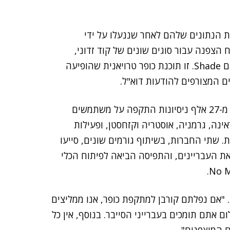
 הנתונים שלהם לאחר שננעלו על ידי
 הצפנה עבור סוגים שונים של קוד זדוני,
שהאחרון שבהם פותח ביוני 2016 עבור משפחת הזדוניים Shade. זו תוכנת כופר טרויאנית שהופיעה
מאז 2014, מעבדת קספרסקי ואינטל סקיוריטי מנעו יותר מ-27 אלף ניסיונות התקפה על משתמשים
 אוקראינה, גרמניה, אוסטריה וקזחסטן, ופעילות
. שתי החברות, בשיתוף גורמים שונים, סייעו
יקוד והשליטה של Shade ששימשו את העבריינים, והתפיסה הביאה לפיתוח הכלי
. "אם נפלתם קורבן למתקפת כופר, אנו ממליצים
 אתם תומכים בעברייני הסייבר. בנוסף, אין כל