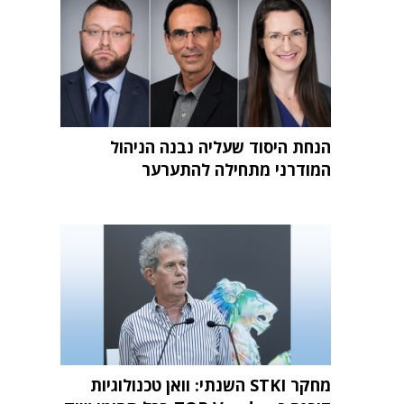
הנחת היסוד שעליה נבנה הניהול
המודרני מתחילה להתערער
מחקר STKI השנתי: וואן טכנולוגיות