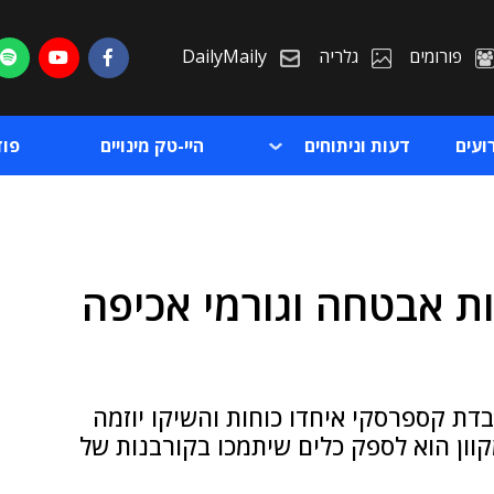
פורומים
גלריה
DailyMaily
ועים
דעות וניתוחים
היי-טק מינויים
פו
ת אבטחה וגורמי אכיפה
ת
ת
בדת קספרסקי איחדו כוחות והשיקו יוזמה
קוון הוא לספק כלים שיתמכו בקורבנות של