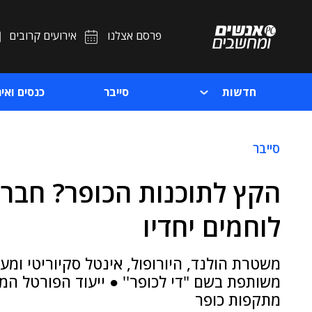
פרסם אצלנו
אירועים קרובים
חדשות
סייבר
כנסים ואיר
סייבר
הקץ לתוכנות הכופר? חברו
לוחמים יחדיו
משטרת הולנד, היורופול, אינטל סקיוריטי ומע
משותפת בשם "די לכופר'' ● ייעוד הפורטל המ
מתקפות כופר