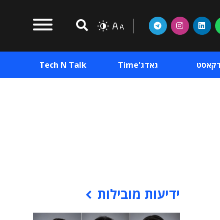
דקאסט
גאדג'Time
Tech N Talk
וכן פרסומי
תוכן פרסומי
וכן פרסומי
ידיעות מובילות