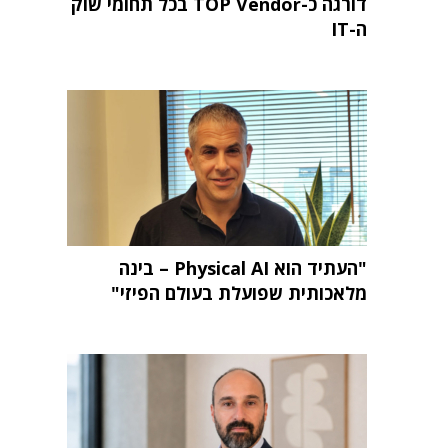
דורגה כ-TOP Vendor בכל תחומי שוק
ה-IT
"העתיד הוא Physical AI – בינה
מלאכותית שפועלת בעולם הפיזי"