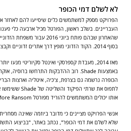
לא לשלם דמי הכופר
הפרויקט מספק למשתמשים כלים שיסייעו להם לאחזר את
העבריינים. בשלב ראשון, הפורטל מכיל ארבעה כלי פענוח
בסוף 2014. הקוד הזדוני מופץ דרך אתרים זדוניים וקבצים המצורפים להודעות דוא"ל.
באמצעות Shade. רוב ההדבקות התרחשו ברוסיה,
הכופרה נרשמה גם בצרפת, צ'כיה, איטליה וארצות הברית
לתפוס את שרתי הפ
אותו יכולים המשתמשים להוריד מפורטל No More Ransom.
אנשי הפרויקט מציינים כי מדובר ביוזמה שאינה מסחרית
שלא לשלם את דמי הכופר", נכתב באתר, "בביצוע התשלום