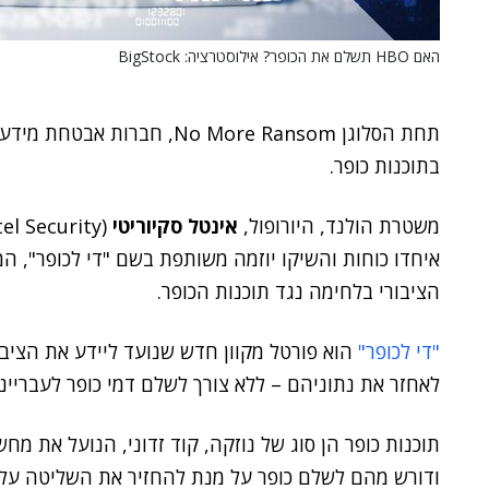
האם HBO תשלם את הכופר? אילוסטרציה: BigStock
תחת הסלוגן No More Ransom, ח
בתוכנות כופר.
משטרת הולנד, היורופול,
אינטל סקיוריטי
(Intel Security) ו
איחדו כוחות והשיקו יוזמה משותפת בשם "די לכופר", המ
הציבורי בלחימה נגד תוכנות הכופר.
"די לכופר"
הוא פורטל מקוון חדש שנועד ליידע את הציבור
לאחזר את נתוניהם – ללא צורך לשלם דמי כופר לעברייני 
תוכנות כופר הן סוג של נוזקה, קוד זדוני, הנועל את מ
ודורש מהם לשלם כופר על מנת להחזיר את השליטה על 