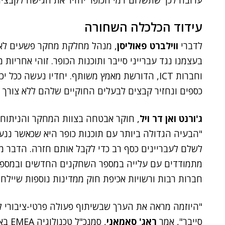
ערובה לכך שתשלום דמי הכופר יחזיר את הגישה לקבצים
עידוד הכלכלה השחורה
לדברי
ווילברט פאוליסן
, מנהל מחלקת מחקר פשעים לאומ
בעצמנו נגד עברייני סייבר ותוכנות הכופר. זוהי אחרי
וחברות ICT, הדורשת מאמץ משותף. יחדיו נעשה כ
כספים ונחזיר קבצים לבעלים החוקיים שלהם ללא צורך 
ג'ורנט ואן דר ויל
, חוקר אבטחה בצוות המחקר והניתוח 
"הבעיה הגדולה ביותר עם תוכנות כופר היא שכאשר ננע
לשלם לעבריינים כסף רב כדי לקבל אותם חזרה. הדבר מ
מתמודדים עם עלייה במספר השחקנים החדשים ובמספר ה
חברות רבות ורשויות אכיפת חוק ממדינות נוספות שיילחמ
"היוזמה מראה את הערך שבשיתוף פעולה פרטי-ציבורי
סייבר", אמר
ראג' סאמאני
, סמנ