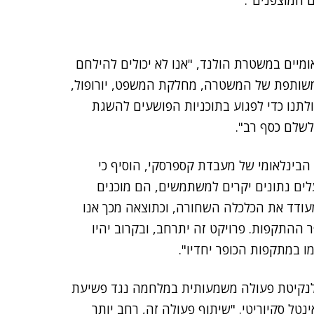
 המוצפנים".
יים במשטרת הולנד, "אנו לא יכולים להילחם
ות משותפת של המשטרה, מחלקת המשפט, יורופול,
כל יכולתנו כדי לפגוע בתוכניות הפושעים להשגת
לשלם כסף רב".
הבינלאומי של מעבדת קספרסקי, הוסיף כי
לים נתונים יקרים למשתמשים, הם מוכנים
עודד את הכלכלה השחורה, וכתוצאה מכך אנו
התקפות. פרויקט זה יתרחב, ובקרוב יהיו
ו במתקפות הכופר יחדיו".
 לנקיטת פעולה משמעותית במלחמה נגד פשיעת
כ"ל טכנולוגיה EMEA באינטל סקיוריטי. "שיתוף פעולה זה, רחב יותר