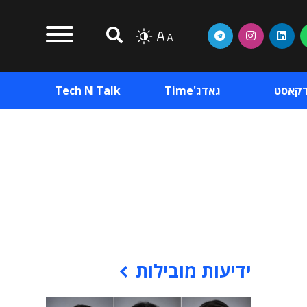
דקאסט
גאדג'Time
Tech N Talk
וכן פרסומי
תוכן פרסומי
וכן פרסומי
ידיעות מובילות