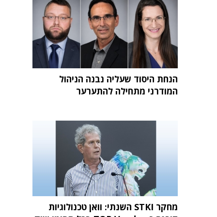
הנחת היסוד שעליה נבנה הניהול
המודרני מתחילה להתערער
מחקר STKI השנתי: וואן טכנולוגיות