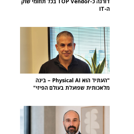
דורגה כ-TOP Vendor בכל תחומי שוק
ה-IT
"העתיד הוא Physical AI – בינה
מלאכותית שפועלת בעולם הפיזי"