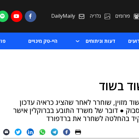
פורומים
גלריה
DailyMaily
ועים
דעות וניתוחים
היי-טק מינויים
פו
וד בשוד
ת
וד מזוין, שוחרר לאחר שהציג כראיה עדכון
ת
וק ● דובר של משרד התובע בברוקלין אישר
קיד בהחלטה לשחרר את ברדפורד