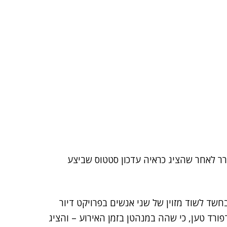
ן, שוחרר לאחר שהציג כראיה עדכון סטטוס שביצע
מעצר במשך 12 ימים בחשד לשוד מזוין של שני אנשים בפרויקט דיור
ורד טען, כי שהה במנהטן בזמן האירוע – והציג