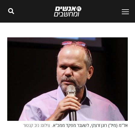
אל"מ (מיל') רונן זרצקי, לשעבר מפקד ממכ"א.
צילום: ניב קנטור