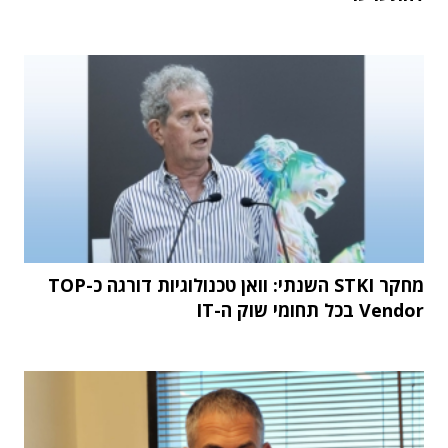
מחקר STKI השנתי: וואן טכנולוגיות דורגה כ-TOP
Vendor בכל תחומי שוק ה-IT