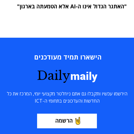
"האתגר הגדול אינו ה-AI אלא הטמעתה בארגון"
הישארו תמיד מעודכנים
Daily
maily
הירשמו עכשיו ותקבלו גם אתם ניוזלטר מקצועי יומי, המרכז את כל
החדשות והעדכונים בתחומי ה-ICT
הרשמה