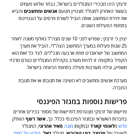
זרצקי הינו מבכירי המנמ"רים בישראל, נבחר שלוש פעמים
בעשור האחרון למנמ"ר מצטיין מטעם
אנשים ומחשבים
והביא
את יחידת המחשוב אותה הוביל לשורת פרסים על הצטיינות
בתחומי הפעילות השונים.
יצוין כי זרצקי, שפרש לפני 10 שנים מצה"ל כאלוף משנה לאחר
25 שנות פעילות במערך המחשוב הצה"לי, הוביל את מערך
המחשוב של ישראכרט תחת ארבעה מנכ"לים. לצד כל זאת הוא
הקפיד בתקופה זו להיות מעורב בקהילת המנמ"רים כגורם מרכזי
משפיע, וגילה מעורבות פעילה בתחומי הרווחה בישראל.
מערכת אנשים ומחשבים לא השיגה את תגובתו או את תגובת
החברה.
פרישות נוספות במגזר הפיננסי
פרישתו של זרצקי מצטרפת לפרישות של מספר בכירים אחרים
בחברות האשראי ובמגזר הפיננסי ככלל. כך,
אשר רשף
הוותיק
פרש
מ
לאומי קארד
ובמקומו
מונה
מאיר אהרוני
, המנמ"ר
לשעבר של
פרטנר
.
רונן הורוביץ
, מנמ"ר
כאל,
הודיע על סיום