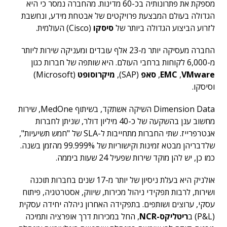
מספקת את פתרונותיה בכ-60 מדינות. מהחברה נמסר כי היא
הגדולה בעולם המבצעת פרויקטים של אבטחת מידע, ונחשבת
לזרוע הביצוע הגדולה ביותר של
סיסקו
(Cisco) העולמית.
החברה מעסיקה יותר מ-23 אלף עובדים ומעניקה שירות ליותר
מ-6,000 לקוחות ברחבי העולם. היא שותפה של חברות כגון
VMware
,
EMC
,
סאפ
(SAP),
מיקרוסופט
(Microsoft)
וסיסקו.
Dimension Data השיקה אשתקד, בשיתוף MedOne, שירות
מחשוב ענן בהשקעה של כ-40 מיליון דולר, שניתן לחברות
אנטרפרייז. שתי החברות מתחייבות ל-SLA של "חמש תשיעיות",
שלדבריהן מבטא זמינות וקישוריות של 99.999% מהזמן בשנה.
כמו כן, יש להן מוקד שירות שפעיל 24 שעות ביממה.
אולניק היא בעלת ניסיון של יותר מ-17 שנים בחברות תוכנה
ושירות, לרבות תפקידי ניהול מכירות, שיווק, אסטרטגיה, פיתוח
עסקי, ערוצים ושותפים. בתפקידה האחרון ניהלה יחידה עסקית
(P&L‏) ב
ריטליקס-NCR‏
, החל במכירות דרך אופרציה ותמיכה